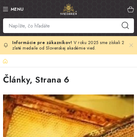
Prejsť
na
obsah
SLOVENSKÝ MED
MANUKA MED
V roku 2025 sme získali 2
zlaté medaile od Slovenskej akadémie vied.
VČELÍ PEĽ
Domov
PROPOLIS
Články
, Strana 6
MATERSKÁ KAŠIČKA
V
ý
VČELÍ JED
p
i
MEDOVÁ KOZMETIKA
s