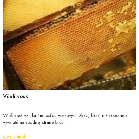
č
MEDOVINA
l
á
MEDOVÉ DARČEKOVÉ SETY
n
k
VÝROBKY Z VOSKU
o
DOPLNKY KU VČELÍM PRODUKTOM
v
MEDOVÉ CUKROVINKY
SLUŽBY VČELÁRA
Včelí vosk
DARČEKOVÝ POUKAZ
VČELÁRSKE POTREBY
Včelí vosk vzniká činnosťou voskových žliaz, ktoré má robotnica
vyvinuté na spodnej strane bruš...
LITERATÚRA - KNIHY
Celý článok