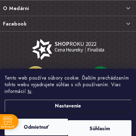
ä
Doprava a platba
O Medárni
t
Vrátenie tovaru, výmena a reklamácie
i
Kontakt
Facebook
e
Najčastejšie otázky FAQ
Náš príbeh
Hodnotenie obchodu
Kamenná predajňa
Obchodné podmienky
Články
Ochrana osobných údajov
Napísali o nás
Veľkoobchod
Tento web používa súbory cookie. Ďalším prechádzaním
Fotogaléria
tohto webu vyjadrujete súhlas s ich používaním. Viac
Novinky
informácií
tu
.
Nastavenie
Copyright 2026
MEDÁREŇ
. Všetky práva vyhradené.
Upraviť nastavenie
Odmietnuť
Zobraziť
Súhlasím
cookies
e
Vytvoril Shoptet