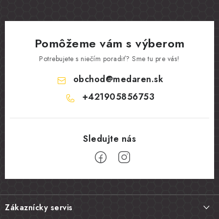
ý
p
i
s
Pomôžeme vám s výberom
u
Potrebujete s niečím poradiť? Sme tu pre vás!
obchod
@
medaren.sk
+421905856753
Z
á
Zákaznícky servis
p