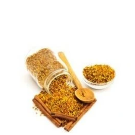
AKCIE A ZĽAVY
NOVINKY
ČOKOLÁDA
VÝŽIVOVÉ DOPLNKY
Kamenná predajňa
Náš príbeh
Články
Napísali o nás
Kontakty
Doprava a platba
Najčastejšie otázky FAQ
Fotogaléria
Obchodné podmienky
Ochrana osobných údajov
Vrátenie tovaru, výmena a reklamácie
Veľkoobchod