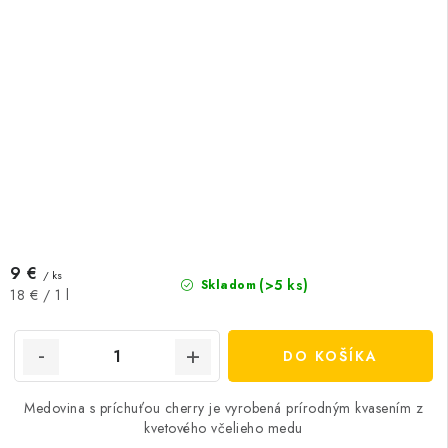
9 €
/ ks
(>5 ks)
Skladom
Jednotková
18 € / 1 l
cena:
DO KOŠÍKA
Medovina s príchuťou cherry je vyrobená prírodným kvasením z
kvetového včelieho medu