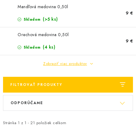
AKCIE A ZĽAVY
Mandľová medovina 0,50l
9 €
(>5 ks)
Skladom
NOVINKY
Orechová medovina 0,50l
ČOKOLÁDA
9 €
(4 ks)
Skladom
VÝŽIVOVÉ DOPLNKY
Zobraziť viac produktov
Kamenná predajňa
Náš príbeh
Články
Napísali o nás
Kontakty
Doprava a platba
Najčastejšie otázky FAQ
FILTROVAŤ PRODUKTY
Fotogaléria
Obchodné podmienky
V
R
Ochrana osobných údajov
ODPORÚČAME
ý
a
Vrátenie tovaru, výmena a reklamácie
Veľkoobchod
p
d
i
e
Stránka
1
z
1
-
21
položiek celkom
s
n