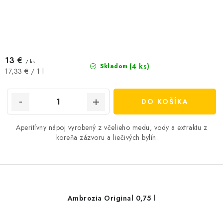
13 €
/ ks
(4 ks)
Skladom
Jednotková
17,33 € / 1 l
cena:
DO KOŠÍKA
Aperitívny nápoj vyrobený z včelieho medu, vody a extraktu z
koreňa zázvoru a liečivých bylín.
Ambrozia Original 0,75 l