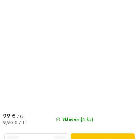
99 €
/ ks
(4 ks)
Skladom
Jednotková
9,90 € / 1 l
cena: