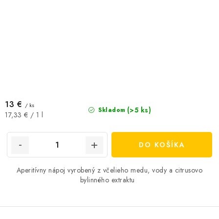
13 €
/ ks
(>5 ks)
Skladom
Jednotková
17,33 € / 1 l
cena:
DO KOŠÍKA
Aperitívny nápoj vyrobený z včelieho medu, vody a citrusovo
bylinného extraktu