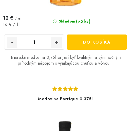
12 €
/ ks
(>5 ks)
Skladom
Jednotková
16 € / 1 l
cena:
DO KOŠÍKA
Trnavská medovina 0,75l sa javí byť kvalitným a výnimočným
prírodným nápojom s vynikajúcou chuťou a vôňou.
Medovina Barrique 0.375l