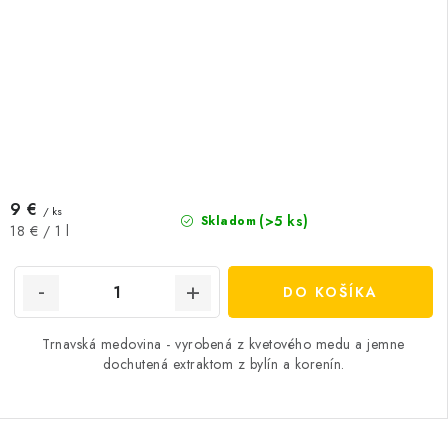
9 €
/ ks
(>5 ks)
Skladom
Jednotková
18 € / 1 l
cena:
DO KOŠÍKA
Trnavská medovina - vyrobená z kvetového medu a jemne
dochutená extraktom z bylín a korenín.