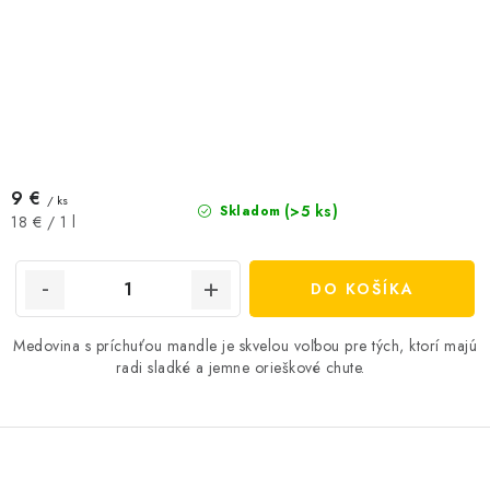
9 €
/ ks
(>5 ks)
Skladom
Jednotková
18 € / 1 l
cena:
DO KOŠÍKA
Medovina s príchuťou mandle je skvelou voľbou pre tých, ktorí majú
radi sladké a jemne orieškové chute.