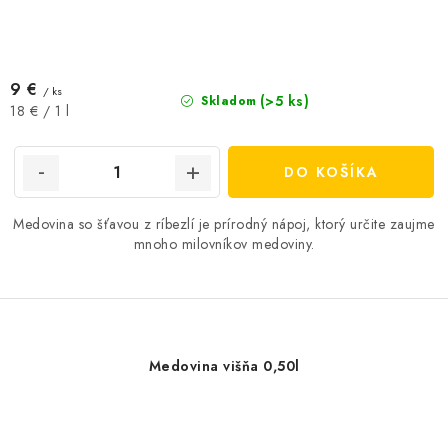
9 €
/ ks
(>5 ks)
Skladom
Jednotková
18 € / 1 l
cena:
DO KOŠÍKA
Medovina so šťavou z ríbezlí je prírodný nápoj, ktorý určite zaujme
mnoho milovníkov medoviny.
Medovina višňa 0,50l