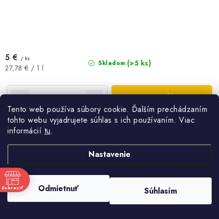
5 €
/ ks
(>5 ks)
Skladom
Jednotková
27,78 € / 1 l
cena:
DO KOŠÍKA
Tento web používa súbory cookie. Ďalším prechádzaním
tohto webu vyjadrujete súhlas s ich používaním. Viac
Medovina z kvetového medu, ktorý dodáva nápoju špecifickú chuť a
informácií
tu
.
vôňu
Nastavenie
Odmietnuť
Zobraziť
Súhlasím
Medové Frizzante Bubble Bee - biele
e