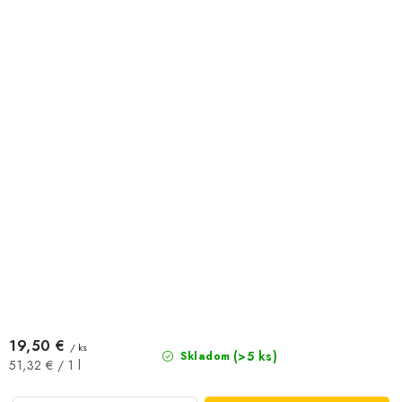
19,50 €
/ ks
(>5 ks)
Skladom
Jednotková
51,32 € / 1 l
cena: