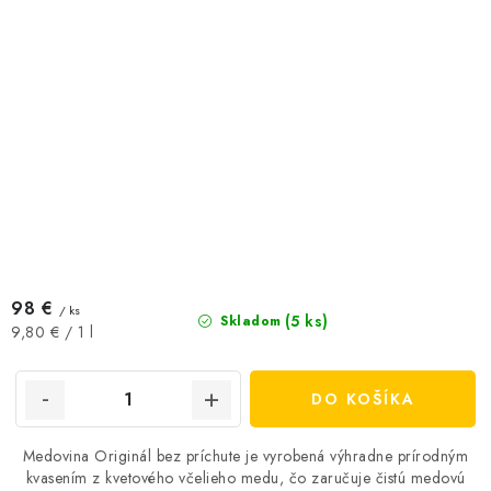
98 €
/ ks
(5 ks)
Skladom
Jednotková
9,80 € / 1 l
cena:
DO KOŠÍKA
Medovina Originál bez príchute je vyrobená výhradne prírodným
kvasením z kvetového včelieho medu, čo zaručuje čistú medovú