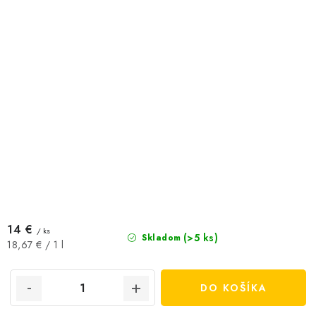
14 €
/ ks
(>5 ks)
Skladom
Jednotková
18,67 € / 1 l
cena:
DO KOŠÍKA