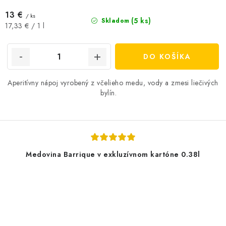
13 €
/ ks
(5 ks)
Skladom
Jednotková
17,33 € / 1 l
cena:
DO KOŠÍKA
Aperitívny nápoj vyrobený z včelieho medu, vody a zmesi liečivých
bylín.
Medovina Barrique v exkluzívnom kartóne 0.38l