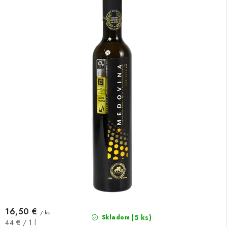
16,50 €
/ ks
(5 ks)
Skladom
Jednotková
44 € / 1 l