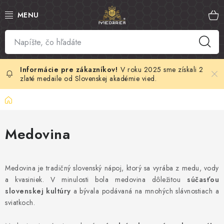
Prejsť
na
obsah
SLOVENSKÝ MED
MANUKA MED
V roku 2025 sme získali 2
zlaté medaile od Slovenskej akadémie vied.
VČELÍ PEĽ
Domov
PROPOLIS
Medovina
MATERSKÁ KAŠIČKA
Medovina je tradičný slovenský nápoj, ktorý sa vyrába z medu, vody
VČELÍ JED
a kvasiniek. V minulosti bola medovina dôležitou
súčasťou
slovenskej kultúry
a bývala podávaná na mnohých slávnostiach a
MEDOVÁ KOZMETIKA
sviatkoch.