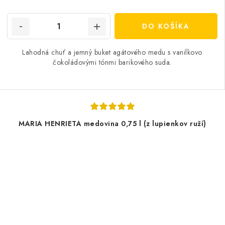
cena:
DO KOŠÍKA
Lahodná chuť a jemný buket agátového medu s vanilkovo
čokoládovými tónmi barikového suda.
MARIA HENRIETA medovina 0,75 l (z lupienkov ruží)