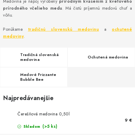
MEDOVINA
Medovina je nápoj vyrobený
prírodným kvasením z kvetového
prírodného včelieho medu
. Má čistú príjemnú medovú chuť a
vôňu.
MEDOVÉ DARČEKOVÉ SETY
Ponúkame
tradičnú slovenskú medovinu
a
ochutené
VÝROBKY Z VOSKU
medoviny
.
DOPLNKY KU VČELÍM PRODUKTOM
Tradičná slovenská
Ochutená medovina
medovina
MEDOVÉ CUKROVINKY
Medové Frizzante
SLUŽBY VČELÁRA
Bubble Bee
DARČEKOVÝ POUKAZ
Najpredávanejšie
VČELÁRSKE POTREBY
Čerešňová medovina 0,50l
9 €
LITERATÚRA - KNIHY
(>5 ks)
Skladom