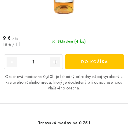
9 €
/ ks
(4 ks)
Skladom
Jednotková
18 € / 1 l
cena:
DO KOŠÍKA
Orechová medovina 0,50l je lahodný prírodný nápoj vyrobený z
kvetového včelieho medu, ktorý je dochutený prírodnou esenciou
vlašského orecha.
Trnavská medovina 0,75 l