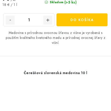
(>5 ks)
Skladom
Jednotková
18 € / 1 l
cena:
DO KOŠÍKA
Medovina s prírodnou ovocnou šťavou z višne je vyrobená s
použitím kvalitného kvetového medu a prírodnej ovocnej šťavy z
višní.
Čerešňová slovenská medovina 10 l