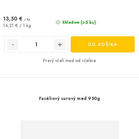
13,50 €
/ ks
(>5 ks)
Skladom
Jednotková
14,21 € / 1 kg
cena:
DO KOŠÍKA
Pravý včelí med od včelára
Facéliový surový med 950g