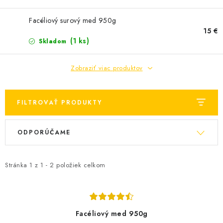
MEDOVINA
Facéliový surový med 950g
MEDOVÉ DARČEKOVÉ SETY
15 €
(1 ks)
Skladom
VÝROBKY Z VOSKU
Zobraziť viac produktov
DOPLNKY KU VČELÍM PRODUKTOM
FILTROVAŤ PRODUKTY
MEDOVÉ CUKROVINKY
V
R
SLUŽBY VČELÁRA
ODPORÚČAME
ý
a
p
d
DARČEKOVÝ POUKAZ
i
e
Stránka
1
z
1
-
2
položiek celkom
s
n
VČELÁRSKE POTREBY
p
i
r
e
LITERATÚRA - KNIHY
Facéliový med 950g