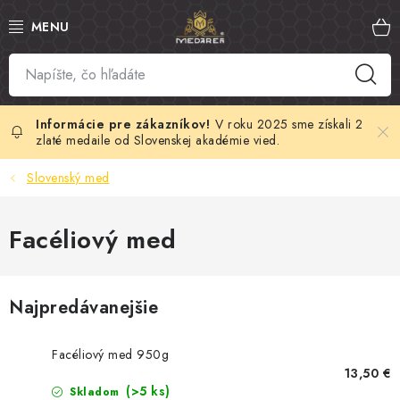
Prejsť
na
obsah
SLOVENSKÝ MED
MANUKA MED
V roku 2025 sme získali 2
zlaté medaile od Slovenskej akadémie vied.
VČELÍ PEĽ
Slovenský med
PROPOLIS
Facéliový med
MATERSKÁ KAŠIČKA
Najpredávanejšie
VČELÍ JED
MEDOVÁ KOZMETIKA
Facéliový med 950g
13,50 €
(>5 ks)
Skladom