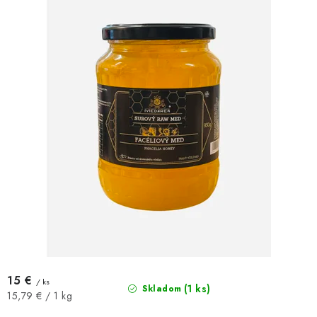
15 €
/ ks
(1 ks)
Skladom
Jednotková
15,79 € / 1 kg
cena: