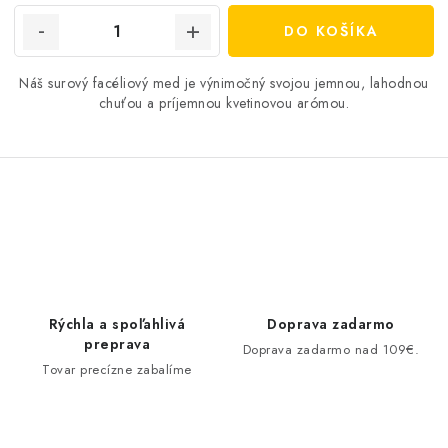
DO KOŠÍKA
Náš surový facéliový med je výnimočný svojou jemnou, lahodnou
chuťou a príjemnou kvetinovou arómou.
O
v
l
á
d
Rýchla a spoľahlivá
Doprava zadarmo
a
preprava
Doprava zadarmo nad 109€.
c
Tovar precízne zabalíme
i
e