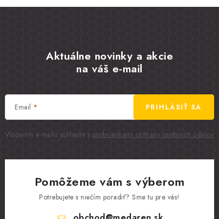
Aktuálne novinky a akcie
na váš e-mail
Email
PRIHLÁSIŤ SA
Vložením e-mailu súhlasíte s
podmienkami ochrany osobných údajov
Pomôžeme vám s výberom
Potrebujete s niečím poradiť? Sme tu pre vás!
obchod
@
medaren.sk