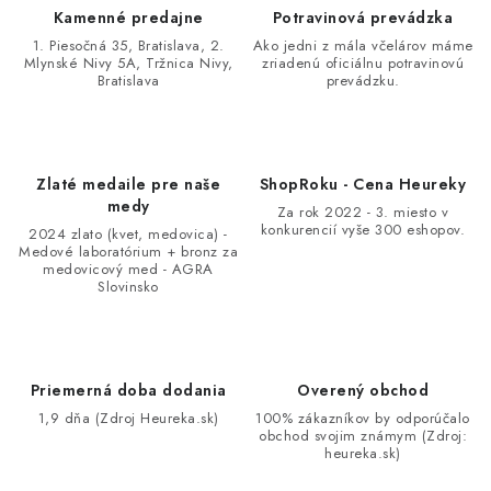
p
Kamenné predajne
Potravinová prevádzka
r
1. Piesočná 35, Bratislava, 2.
Ako jedni z mála včelárov máme
v
Mlynské Nivy 5A, Tržnica Nivy,
zriadenú oficiálnu potravinovú
Bratislava
prevádzku.
k
y
v
ý
Zlaté medaile pre naše
ShopRoku - Cena Heureky
p
medy
Za rok 2022 - 3. miesto v
i
konkurencií vyše 300 eshopov.
2024 zlato (kvet, medovica) -
Medové laboratórium + bronz za
s
medovicový med - AGRA
u
Slovinsko
Priemerná doba dodania
Overený obchod
1,9 dňa (Zdroj Heureka.sk)
100% zákazníkov by odporúčalo
obchod svojim známym (Zdroj:
heureka.sk)