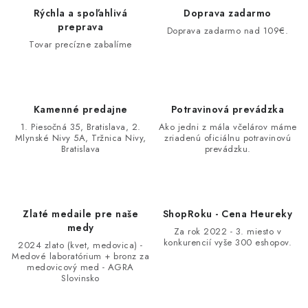
Rýchla a spoľahlivá
Doprava zadarmo
preprava
Doprava zadarmo nad 109€.
Tovar precízne zabalíme
Kamenné predajne
Potravinová prevádzka
1. Piesočná 35, Bratislava, 2.
Ako jedni z mála včelárov máme
Mlynské Nivy 5A, Tržnica Nivy,
zriadenú oficiálnu potravinovú
Bratislava
prevádzku.
Zlaté medaile pre naše
ShopRoku - Cena Heureky
medy
Za rok 2022 - 3. miesto v
konkurencií vyše 300 eshopov.
2024 zlato (kvet, medovica) -
Medové laboratórium + bronz za
medovicový med - AGRA
Slovinsko