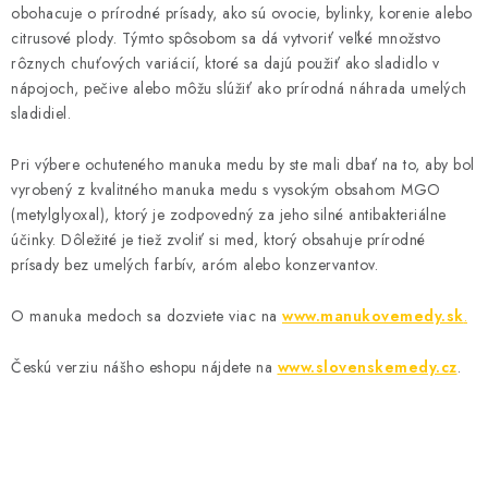
i
obohacuje o prírodné prísady, ako sú ovocie, bylinky, korenie alebo
e
citrusové plody. Týmto spôsobom sa dá vytvoriť veľké množstvo
p
rôznych chuťových variácií, ktoré sa dajú použiť ako sladidlo v
r
nápojoch, pečive alebo môžu slúžiť ako prírodná náhrada umelých
v
sladidiel.
k
y
Pri výbere ochuteného manuka medu by ste mali dbať na to, aby bol
vyrobený z kvalitného manuka medu s vysokým obsahom MGO
v
(metylglyoxal), ktorý je zodpovedný za jeho silné antibakteriálne
ý
účinky. Dôležité je tiež zvoliť si med, ktorý obsahuje prírodné
p
prísady bez umelých farbív, aróm alebo konzervantov.
i
s
O manuka medoch sa dozviete viac na
www.manukovemedy.sk
.
u
Českú verziu nášho eshopu nájdete na
www.slovenskemedy.cz
.