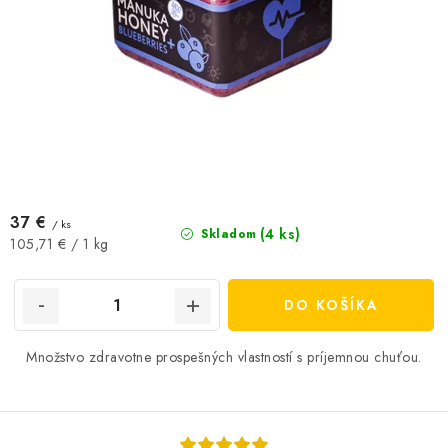
37 €
/ ks
(4 ks)
Skladom
Jednotková
105,71 € / 1 kg
cena:
DO KOŠÍKA
Množstvo zdravotne prospešných vlastností s príjemnou chuťou.