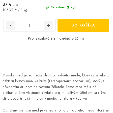
37 €
/ ks
(3 ks)
Skladom
Jednotková
105,71 € / 1 kg
cena:
DO KOŠÍKA
Protizápalové a antioxidačné účinky
O
v
Manuka med je jedinečný druh prírodného medu, ktorý sa vyrába z
l
nektáru kvetov manuka kríka (Leptospermum scoparium), ktorý je
á
pôvodným druhom na Novom Zélande. Tento med má silné
d
antibakteriálne vlastnosti a vďaka svojim liečivým účinkom sa stáva
stále populárnejším nielen v medicíne, ale aj v kuchyni.
a
c
Ochutený manuka med je variácia tohto prírodného medu, ktorá sa