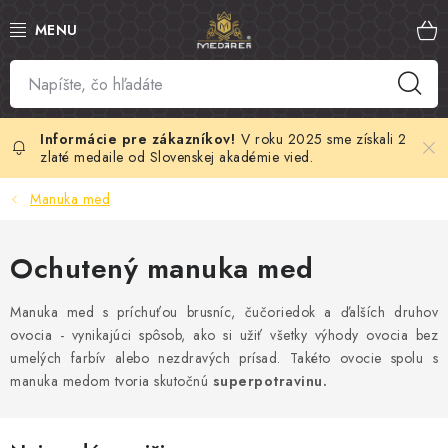
Prejsť
na
obsah
SLOVENSKÝ MED
MANUKA MED
V roku 2025 sme získali 2
zlaté medaile od Slovenskej akadémie vied.
VČELÍ PEĽ
Manuka med
PROPOLIS
Ochutený manuka med
MATERSKÁ KAŠIČKA
Manuka med s príchuťou brusníc, čučoriedok a ďalších druhov
ovocia - vynikajúci spôsob, ako si užiť všetky výhody ovocia bez
VČELÍ JED
umelých farbív alebo nezdravých prísad. Takéto ovocie spolu s
manuka medom tvoria skutočnú
superpotravinu.
MEDOVÁ KOZMETIKA