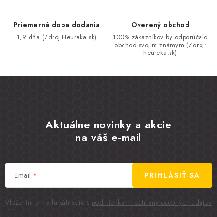
Priemerná doba dodania
Overený obchod
1,9 dňa (Zdroj Heureka.sk)
100% zákazníkov by odporúčalo
obchod svojim známym (Zdroj:
heureka.sk)
Aktuálne novinky a akcie
na váš e-mail
Email
PRIHLÁSIŤ SA
Vložením e-mailu súhlasíte s
podmienkami ochrany osobných údajov