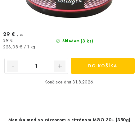
29 €
/ ks
39 €
(3 ks)
Skladom
Jednotková
223,08 € / 1 kg
cena:
DO KOŠÍKA
Končiace dmt 31.8.2026.
Manuka med so zázvorom a citrónom MGO 30+ (350g)