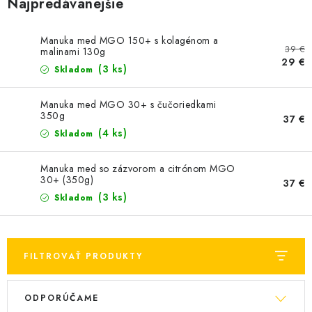
Najpredávanejšie
MEDOVINA
MEDOVÉ DARČEKOVÉ SETY
Manuka med MGO 150+ s kolagénom a
39 €
malinami 130g
29 €
(3 ks)
Skladom
VÝROBKY Z VOSKU
Manuka med MGO 30+ s čučoriedkami
DOPLNKY KU VČELÍM PRODUKTOM
350g
37 €
(4 ks)
Skladom
MEDOVÉ CUKROVINKY
Manuka med so zázvorom a citrónom MGO
30+ (350g)
SLUŽBY VČELÁRA
37 €
(3 ks)
Skladom
DARČEKOVÝ POUKAZ
VČELÁRSKE POTREBY
FILTROVAŤ PRODUKTY
V
R
LITERATÚRA - KNIHY
ODPORÚČAME
ý
a