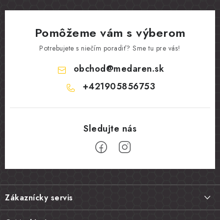
Pomôžeme vám s výberom
Potrebujete s niečím poradiť? Sme tu pre vás!
obchod
@
medaren.sk
+421905856753
Z
á
Zákaznícky servis
p
ä
Doprava a platba