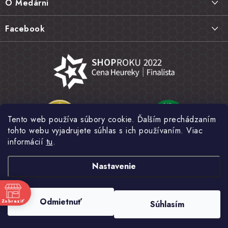
O Medárni
t
Vrátenie tovaru, výmena a reklamácie
i
Kontakt
Facebook
e
Najčastejšie otázky FAQ
Náš príbeh
Hodnotenie obchodu
Kamenná predajňa
Obchodné podmienky
Články
Ochrana osobných údajov
Napísali o nás
Veľkoobchod
Tento web používa súbory cookie. Ďalším prechádzaním
Fotogaléria
tohto webu vyjadrujete súhlas s ich používaním. Viac
Novinky
informácií
tu
.
Nastavenie
Copyright 2026
MEDÁREŇ
. Všetky práva vyhradené.
Upraviť nastavenie
Odmietnuť
Zobraziť
Súhlasím
cookies
e
Vytvoril Shoptet