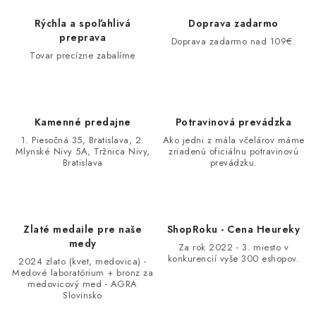
AKCIE A ZĽAVY
Rýchla a spoľahlivá
Doprava zadarmo
preprava
Doprava zadarmo nad 109€.
NOVINKY
Tovar precízne zabalíme
ČOKOLÁDA
Kamenné predajne
Potravinová prevádzka
VÝŽIVOVÉ DOPLNKY
1. Piesočná 35, Bratislava, 2.
Ako jedni z mála včelárov máme
Mlynské Nivy 5A, Tržnica Nivy,
zriadenú oficiálnu potravinovú
Bratislava
prevádzku.
Kamenná predajňa
Náš príbeh
Články
Napísali o nás
Kontakty
Doprava a platba
Najčastejšie otázky FAQ
Fotogaléria
Obchodné podmienky
Zlaté medaile pre naše
ShopRoku - Cena Heureky
Ochrana osobných údajov
medy
Za rok 2022 - 3. miesto v
Vrátenie tovaru, výmena a reklamácie
Veľkoobchod
konkurencií vyše 300 eshopov.
2024 zlato (kvet, medovica) -
Medové laboratórium + bronz za
medovicový med - AGRA
Slovinsko