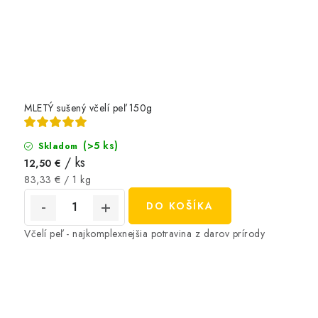
MLETÝ sušený včelí peľ 150g
(>5 ks)
Skladom
/ ks
12,50 €
Jednotková
83,33 € / 1 kg
cena:
DO KOŠÍKA
Včelí peľ - najkomplexnejšia potravina z darov prírody