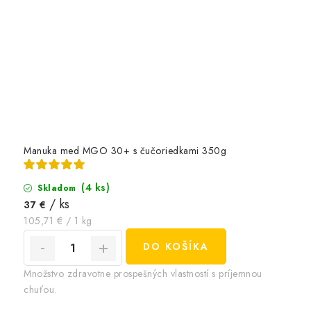
Manuka med MGO 30+ s čučoriedkami 350g
(4 ks)
Skladom
/ ks
37 €
Jednotková
105,71 € / 1 kg
cena:
DO KOŠÍKA
Množstvo zdravotne prospešných vlastností s príjemnou
chuťou.