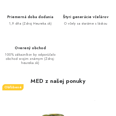
Priemerná doba dodania
Štyri generácie včelárov
1,9 dňa (Zdroj Heureka.sk)
O včely sa staráme s láskou
Overený obchod
100% zákazníkov by odporúčalo
obchod svojim známym (Zdroj:
heureka.sk)
MED z našej ponuky
Obľúbené
Obľúbené