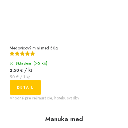
Medovicový mini med 50g
(>5 ks)
Skladom
/ ks
2,50 €
Jednotková
50 € / 1 kg
cena:
DETAIL
Vhodné pre reštaurácie, hotely, svadby
Manuka med