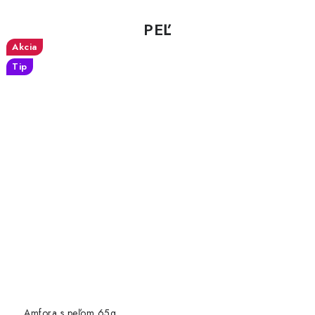
PEĽ
Akcia
Tip
Amfora s peľom 65g