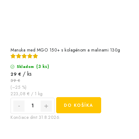
Manuka med MGO 150+ s kolagénom a malinami 130g
(3 ks)
Skladom
/ ks
29 €
39 €
(–25 %)
Jednotková
223,08 € / 1 kg
cena:
DO KOŠÍKA
Končiace dmt 31.8.2026.