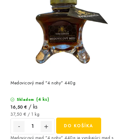
Medovicový med "4 nohy" 440g
(4 ks)
Skladom
/ ks
16,50 €
Jednotková
37,50 € / 1 kg
cena:
DO KOŠÍKA
Medovicový med "4 nohy" 440g je vynikajúci med s