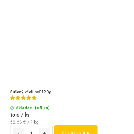
Sušený včelí peľ 190g
(>5 ks)
Skladom
/ ks
10 €
Jednotková
52,63 € / 1 kg
cena:
DO KOŠÍKA