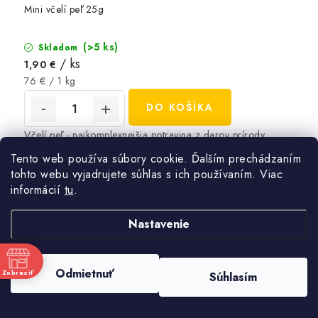
Mini včelí peľ 25g
(>5 ks)
Skladom
/ ks
1,90 €
Jednotková
76 € / 1 kg
cena:
DO KOŠÍKA
Včelí peľ - najkomplexnejšia potravina z darov prírody
Tento web používa súbory cookie. Ďalším prechádzaním
tohto webu vyjadrujete súhlas s ich používaním. Viac
informácií
tu
.
Nastavenie
Odmietnuť
Zobraziť
Súhlasím
e