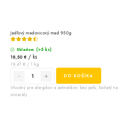
Jedľový medovicový med 950g
(>5 ks)
Skladom
/ ks
18,50 €
Jednotková
19,47 € / 1 kg
cena:
DO KOŠÍKA
Vhodný pre alergikov a astmatikov, bez peľu, bohatý na
minerály