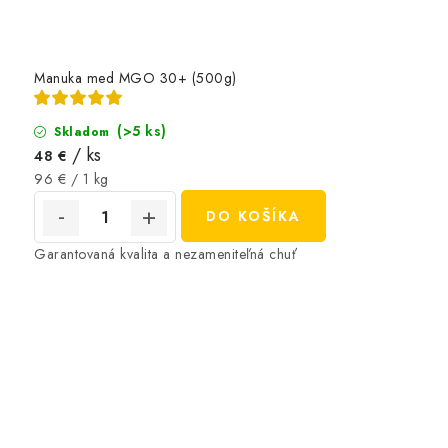
Manuka med MGO 30+ (500g)
(>5 ks)
Skladom
/ ks
48 €
Jednotková
96 € / 1 kg
cena:
DO KOŠÍKA
Garantovaná kvalita a nezameniteľná chuť