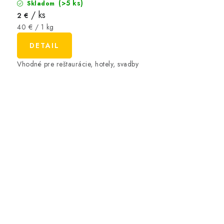
(>5 ks)
Skladom
/ ks
2 €
Jednotková
40 € / 1 kg
cena:
DETAIL
Vhodné pre reštaurácie, hotely, svadby