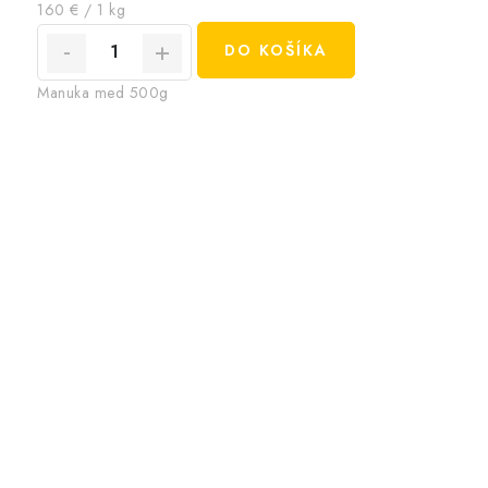
Jednotková
160 € / 1 kg
cena:
DO KOŠÍKA
Manuka med 500g