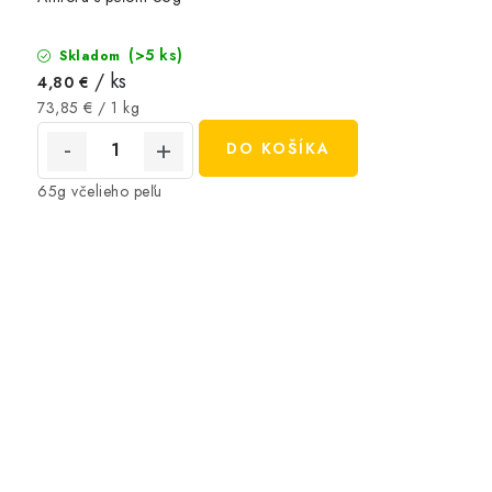
(>5 ks)
Skladom
/ ks
4,80 €
Jednotková
73,85 € / 1 kg
cena:
DO KOŠÍKA
65g včelieho peľu