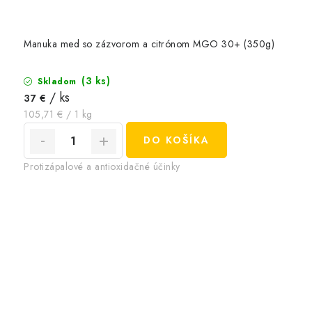
Manuka med so zázvorom a citrónom MGO 30+ (350g)
(3 ks)
Skladom
/ ks
37 €
Jednotková
105,71 € / 1 kg
cena:
DO KOŠÍKA
Protizápalové a antioxidačné účinky