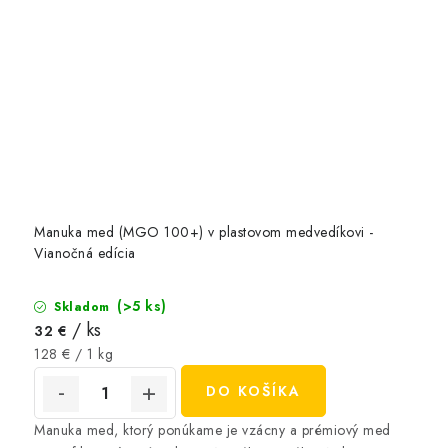
Manuka med (MGO 100+) v plastovom medvedíkovi -
Vianočná edícia
(>5 ks)
Skladom
/ ks
32 €
Jednotková
128 € / 1 kg
cena:
DO KOŠÍKA
Manuka med, ktorý ponúkame je vzácny a prémiový med