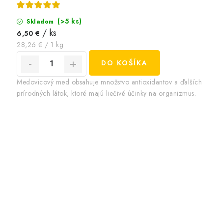
(>5 ks)
Skladom
/ ks
6,50 €
Jednotková
28,26 € / 1 kg
cena:
DO KOŠÍKA
Medovicový med obsahuje množstvo antioxidantov a ďalších
prírodných látok, ktoré majú liečivé účinky na organizmus.