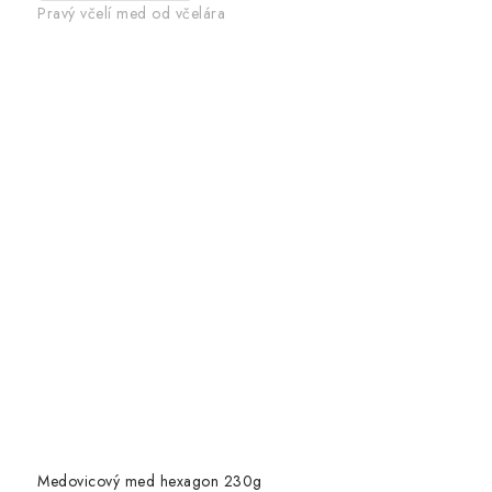
Pravý včelí med od včelára
Medovicový med hexagon 230g