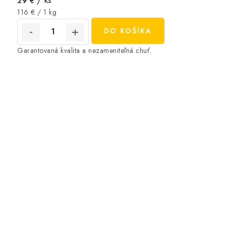
29 €
Jednotková
116 € / 1 kg
cena:
DO KOŠÍKA
Garantovaná kvalita a nezameniteľná chuť.