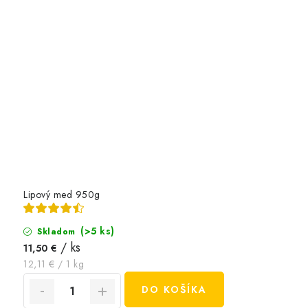
Lipový med 950g
(>5 ks)
Skladom
/ ks
11,50 €
Jednotková
12,11 € / 1 kg
cena:
DO KOŠÍKA