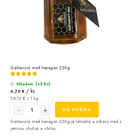
Gaštanový med hexagon 230g
(>5 ks)
Skladom
/ ks
6,70 €
Jednotková
29,13 € / 1 kg
cena:
DO KOŠÍKA
Gaštanový med hexagon 230g je lahodný a zdravý med s
jemnou chuťou a vôňou.