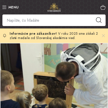
Prejsť
na
obsah
SLOVENSKÝ MED
MANUKA MED
V roku 2025 sme získali 2
zlaté medaile od Slovenskej akadémie vied.
V
VČELÍ PEĽ
č
PROPOLIS
e
l
MATERSKÁ KAŠIČKA
í
VČELÍ JED
r
a
MEDOVÁ KOZMETIKA
n