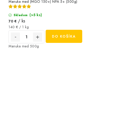
Manuka med (MGO 150+) NPA 5+ (500g)
(>5 ks)
Skladom
/ ks
70 €
Jednotková
140 € / 1 kg
cena:
DO KOŠÍKA
Manuka med 500g