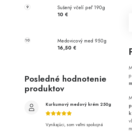
Sušený včelí peľ 190g
10 €
Medovicový med 950g
16,50 €
M
p
Posledné hodnotenie
m
produktov
M
Kurkumový medový krém 250g
p
k
v
Vynikajúci, som veľmi spokojná
m