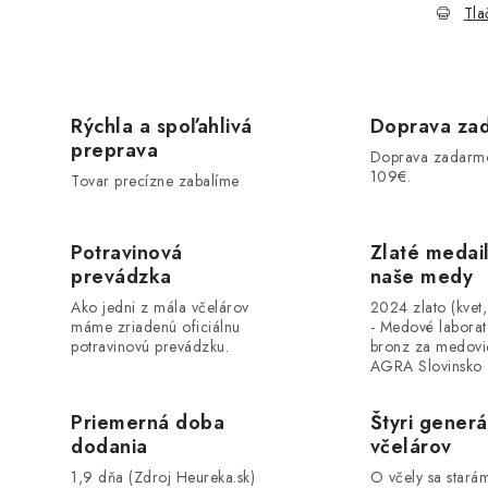
Tla
Rýchla a spoľahlivá
Doprava za
preprava
Doprava zadarm
109€.
Tovar precízne zabalíme
Potravinová
Zlaté medai
prevádzka
naše medy
Ako jedni z mála včelárov
2024 zlato (kvet
máme zriadenú oficiálnu
- Medové labora
potravinovú prevádzku.
bronz za medovi
AGRA Slovinsko
Priemerná doba
Štyri generá
dodania
včelárov
1,9 dňa (Zdroj Heureka.sk)
O včely sa stará