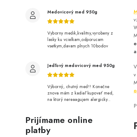
M
Medovicový med 950g
v
W
Vyborny medik,kvalitny,vyrobeny z
M
lasky ku vcielkam,odporucam
e
vsetkym,davam plnych 10bodov
a
Jedľový medovicový med 950g
V
v
M
Výborný, chutný med!! Konečne
o
znova mám z kadiaľ kupovať med,
na ktorý nereaagujem alergicky...
P
Prijímame online
platby