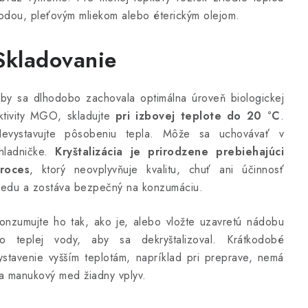
odou, pleťovým mliekom alebo éterickým olejom.
Skladovanie
by sa dlhodobo zachovala optimálna úroveň biologickej
ktivity MGO, skladujte
pri izbovej teplote do 20 °C
.
evystavujte pôsobeniu tepla. Môže sa uchovávať v
hladničke.
Kryštalizácia je prirodzene prebiehajúci
roces
, ktorý neovplyvňuje kvalitu, chuť ani účinnosť
edu a zostáva bezpečný na konzumáciu.
onzumujte ho tak, ako je, alebo vložte uzavretú nádobu
o teplej vody, aby sa dekryštalizoval. Krátkodobé
ystavenie vyšším teplotám, napríklad pri preprave, nemá
a manukový med žiadny vplyv.