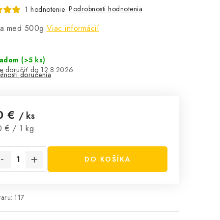
Podrobnosti hodnotenia
1 hodnotenie
a med 500g
Viac informácií
ladom
(>5 ks)
12.8.2026
žnosti doručenia
0 €
/ ks
notková cena:
 € / 1 kg
DO KOŠÍKA
aru:
117