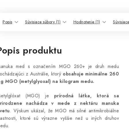
Popis
Súvisiace súbory (1)
Hodnotenie (1)
Súvisiac
Popis produktu
anuka med s označením MGO 260+ je druh medu
ochádzajúci z Austrálie, ktorý
obsahuje minimálne 260
g MGO (metylglyoxal) na kilogram medu.
etylglóxat (MGO) je
prírodná látka, ktorá sa
rirodzene nachádza v mede z nektáru manuka
vetu
. Výskum ukázal, že MGO má silné antimikrobiálne
lastnosti, ktoré sú výrazne vyššie než u iných druhov
edu.