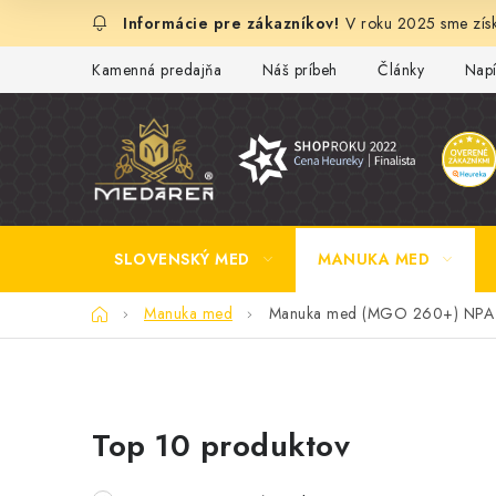
Prejsť
V roku 2025 sme získ
na
obsah
Kamenná predajňa
Náš príbeh
Články
Napí
SLOVENSKÝ MED
MANUKA MED
Domov
Manuka med
Manuka med (MGO 260+) NPA 
B
Top 10 produktov
o