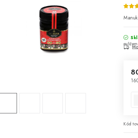
Manuk
Sk
Mo
8
Jed
160
Kód tov