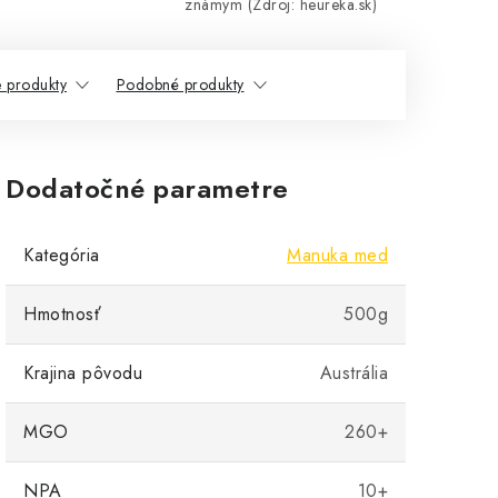
známym (Zdroj: heureka.sk)
e produkty
Podobné produkty
Dodatočné parametre
Kategória
Manuka med
Hmotnosť
500g
Krajina pôvodu
Austrália
MGO
260+
NPA
10+