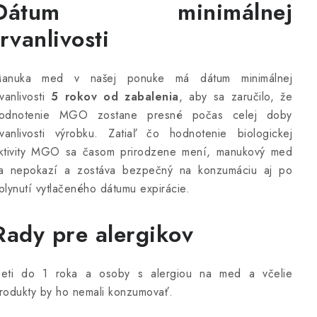
Dátum minimálnej
trvanlivosti
anuka med v našej ponuke má dátum minimálnej
rvanlivosti
5 rokov od zabalenia
, aby sa zaručilo, že
odnotenie MGO zostane presné počas celej doby
rvanlivosti výrobku. Zatiaľ čo hodnotenie biologickej
ktivity MGO sa časom prirodzene mení, manukový med
a nepokazí a zostáva bezpečný na konzumáciu aj po
plynutí vytlačeného dátumu expirácie.
Rady pre alergikov
eti do 1 roka a osoby s alergiou na med a včelie
rodukty by ho nemali konzumovať.