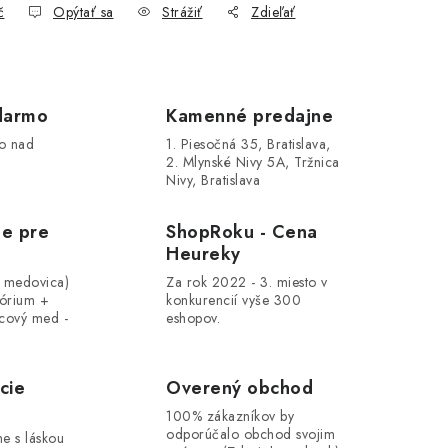
č
Opýtať sa
Strážiť
Zdieľať
darmo
Kamenné predajne
o nad
1. Piesočná 35, Bratislava,
2. Mlynské Nivy 5A, Tržnica
Nivy, Bratislava
le pre
ShopRoku - Cena
Heureky
, medovica)
Za rok 2022 - 3. miesto v
tórium +
konkurencií vyše 300
cový med -
eshopov.
cie
Overený obchod
100% zákazníkov by
odporúčalo obchod svojim
me s láskou