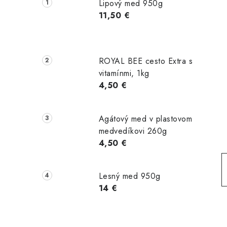
č
Lipový med 950g
n
11,50 €
ý
p
ROYAL BEE cesto Extra s
a
vitamínmi, 1kg
4,50 €
n
e
Agátový med v plastovom
l
medvedíkovi 260g
4,50 €
Lesný med 950g
14 €