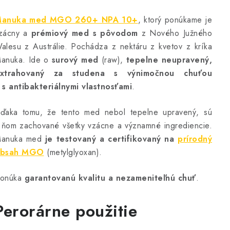
anuka med MGO 260+ NPA 10+
, ktorý ponúkame je
zácny a
prémiový med s pôvodom
z Nového Južného
alesu z Austrálie. Pochádza z nektáru z kvetov z kríka
anuka. Ide o
surový med
(raw),
tepelne neupravený,
xtrahovaný za studena s výnimočnou chuťou
 s antibakteriálnymi vlastnosťami
.
ďaka tomu, že tento med nebol tepelne upravený, sú
 ňom zachované všetky vzácne a významné ingrediencie.
anuka med
je testovaný a certifikovaný na
prírodný
bsah MGO
(metylglyoxan).
onúka
garantovanú kvalitu a nezameniteľnú chuť
.
Perorárne použitie