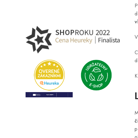
P
d
v
V
C
d
K
M
č
p
o