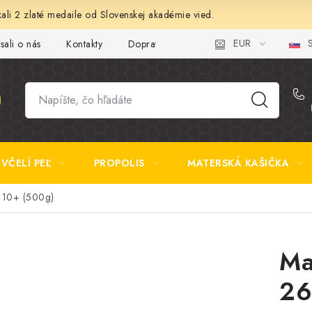
ali 2 zlaté medaile od Slovenskej akadémie vied.
EUR
S
sali o nás
Kontakty
Doprava a platba
Najčastejšie otázk
VČELÍ PEĽ
PROPOLIS
MATERSKÁ KAŠIČKA
10+ (500g)
Ma
26