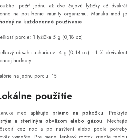
oužitie: požiť jednu až dve čajové lyžičky až dvakrát
enne na posilnenie imunity organizmu. Manuka med je
hodný na každodenné používanie
.
eľkosť porcie: 1 lyžička 5 g (0,18 oz)
elkový obsah sacharidov: 4 g (0,14 oz) - 1 % ekvivalent
ennej hodnoty
alórie na jednu porciu: 15
Lokálne použitie
anuka med aplikujte
priamo na pokožku
. Prekryte
istým a sterilným obväzom alebo gázou
. Nechajte
ôsobiť cez noc a po nasýtení alebo podľa potreby
bväz vymeňte. Pre menej lepkavý roztok zrieďte teplou