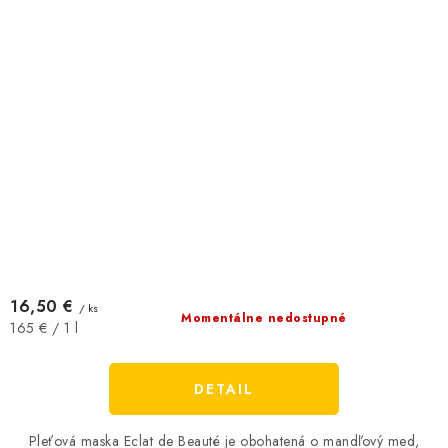
16,50 €
/ ks
Momentálne nedostupné
Jednotková
165 € / 1 l
cena:
DETAIL
Pleťová maska ​​Eclat de Beauté je ​​obohatená o mandľový med,