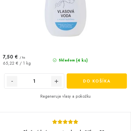
7,50 €
/ ks
(4 ks)
Skladom
Jednotková
65,22 € / 1 kg
cena:
DO KOŠÍKA
Regeneruje vlasy a pokožku