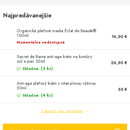
MEDOVINA
Najpredávanejšie
MEDOVÉ DARČEKOVÉ SETY
VÝROBKY Z VOSKU
Organická pleťová maska ​​Éclat de Beauté®
100ml
16,50 €
Momentálne nedostupné
DOPLNKY KU VČELÍM PRODUKTOM
Secret de Reine anti-age krém na kontúry
MEDOVÉ CUKROVINKY
očí a pier 30ml
26,50 €
(3 ks)
Skladom
SLUŽBY VČELÁRA
Anti-age pleťový krém s intenzívnou výživou
50ml
55 €
DARČEKOVÝ POUKAZ
(4 ks)
Skladom
VČELÁRSKE POTREBY
Zobraziť viac produktov
LITERATÚRA - KNIHY