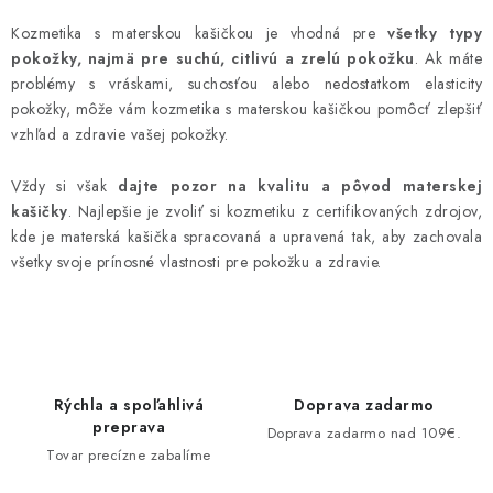
ý
Kozmetika s materskou kašičkou je vhodná pre
všetky typy
p
pokožky, najmä pre suchú, citlivú a zrelú pokožku
. Ak máte
i
problémy s vráskami, suchosťou alebo nedostatkom elasticity
s
pokožky, môže vám kozmetika s materskou kašičkou pomôcť zlepšiť
u
vzhľad a zdravie vašej pokožky.
Vždy si však
dajte pozor na kvalitu a pôvod materskej
kašičky
. Najlepšie je zvoliť si kozmetiku z certifikovaných zdrojov,
kde je materská kašička spracovaná a upravená tak, aby zachovala
všetky svoje prínosné vlastnosti pre pokožku a zdravie.
Rýchla a spoľahlivá
Doprava zadarmo
preprava
Doprava zadarmo nad 109€.
Tovar precízne zabalíme