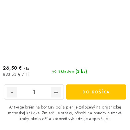
26,50 €
/ ks
(3 ks)
Skladom
Jednotková
883,33 € / 1 l
cena:
DO KOŠÍKA
Anti-age krém na kontúry očí a pier je založený na organickej
materskej kašičke. Zmierňuje vrásky, pôsobí na opuchy a tmavé
kruhy okolo očí a zároveň vyhladzuje a spevňuje...