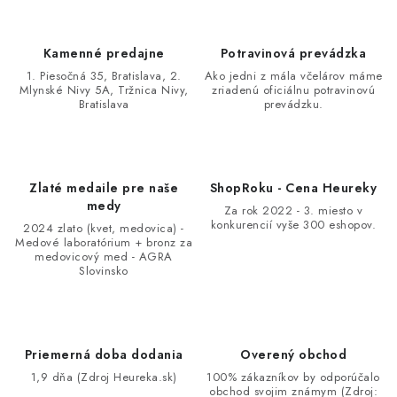
Kamenné predajne
Potravinová prevádzka
1. Piesočná 35, Bratislava, 2.
Ako jedni z mála včelárov máme
Mlynské Nivy 5A, Tržnica Nivy,
zriadenú oficiálnu potravinovú
Bratislava
prevádzku.
Zlaté medaile pre naše
ShopRoku - Cena Heureky
medy
Za rok 2022 - 3. miesto v
konkurencií vyše 300 eshopov.
2024 zlato (kvet, medovica) -
Medové laboratórium + bronz za
medovicový med - AGRA
Slovinsko
Priemerná doba dodania
Overený obchod
1,9 dňa (Zdroj Heureka.sk)
100% zákazníkov by odporúčalo
obchod svojim známym (Zdroj: