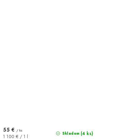
55 €
/ ks
(4 ks)
Skladom
Jednotková
1 100 € / 1 l