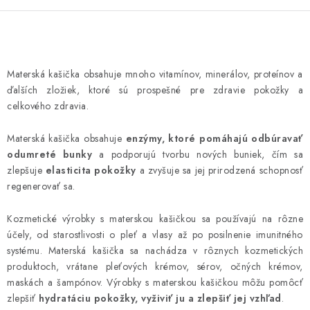
O
v
Materská kašička obsahuje mnoho vitamínov, minerálov, proteínov a
l
ďalších zložiek, ktoré sú prospešné pre zdravie pokožky a
á
celkového zdravia.
d
a
Materská kašička obsahuje
enzýmy, ktoré pomáhajú odbúravať
odumreté bunky
a podporujú tvorbu nových buniek, čím sa
c
zlepšuje
elasticita pokožky
a zvyšuje sa jej prirodzená schopnosť
i
regenerovať sa.
e
p
Kozmetické výrobky s materskou kašičkou sa používajú na rôzne
r
účely, od starostlivosti o pleť a vlasy až po posilnenie imunitného
v
systému. Materská kašička sa nachádza v rôznych kozmetických
k
produktoch, vrátane pleťových krémov, sérov, očných krémov,
y
maskách a šampónov. Výrobky s materskou kašičkou môžu pomôcť
zlepšiť
hydratáciu pokožky, vyživiť ju a zlepšiť jej vzhľad
.
v