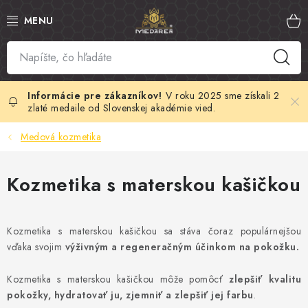
Prejsť
na
obsah
SLOVENSKÝ MED
MANUKA MED
V roku 2025 sme získali 2
zlaté medaile od Slovenskej akadémie vied.
VČELÍ PEĽ
Medová kozmetika
PROPOLIS
Kozmetika s materskou kašičkou
MATERSKÁ KAŠIČKA
Kozmetika s materskou kašičkou sa stáva čoraz populárnejšou
VČELÍ JED
vďaka svojim
výživným a regeneračným účinkom na pokožku.
MEDOVÁ KOZMETIKA
Kozmetika s materskou kašičkou môže pomôcť
zlepšiť kvalitu
pokožky, hydratovať ju, zjemniť a zlepšiť jej farbu
.