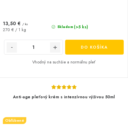
13,50 €
/ ks
(>5 ks)
Skladom
Jednotková
270 € / 1 kg
cena:
DO KOŠÍKA
Vhodný na suchšie a normálnu pleť
Anti-age pleťový krém s intenzívnou výživou 50ml
Obľúbené