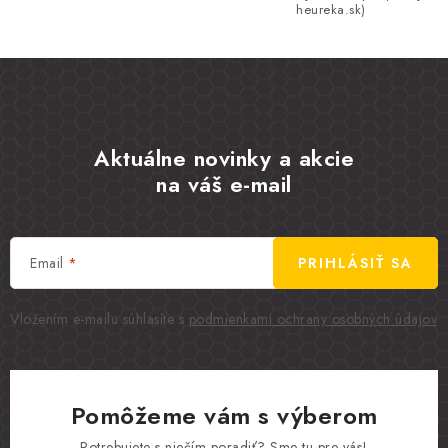
heureka.sk)
Aktuálne novinky a akcie
na váš e-mail
Email
PRIHLÁSIŤ SA
Vložením e-mailu súhlasíte s
podmienkami ochrany osobných údajov
Pomôžeme vám s výberom
Potrebujete s niečím poradiť? Sme tu pre vás!