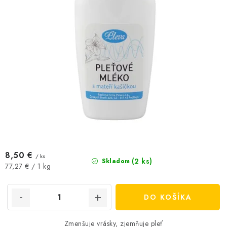
v
8,50 €
/ ks
(2 ks)
Skladom
Jednotková
77,27 € / 1 kg
cena:
DO KOŠÍKA
Zmenšuje vrásky, zjemňuje pleť