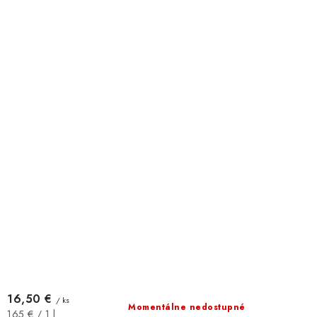
16,50 €
/ ks
Momentálne nedostupné
Jednotková
165 € / 1 l