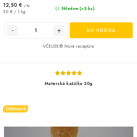
12,50 €
/ ks
(>5 ks)
Skladom
Jednotková
50 € / 1 kg
cena:
DO KOŠÍKA
VČELIEK® Nová receptúra
Materská kašička 30g
Obľúbené