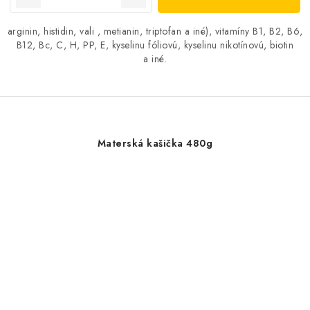
arginin, histidin, vali , metianin, triptofan a iné), vitamíny B1, B2, B6,
B12, Bc, C, H, PP, E, kyselinu fóliovú, kyselinu nikotínovú, biotin
a iné.
Materská kašička 480g