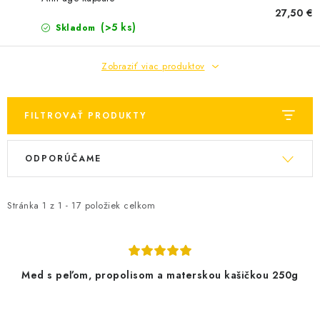
27,50 €
AKCIE A ZĽAVY
(>5 ks)
Skladom
NOVINKY
Zobraziť viac produktov
ČOKOLÁDA
FILTROVAŤ PRODUKTY
VÝŽIVOVÉ DOPLNKY
V
R
ODPORÚČAME
ý
a
Kamenná predajňa
Náš príbeh
Články
Napísali o nás
p
d
Kontakty
Doprava a platba
Najčastejšie otázky FAQ
i
e
Stránka
1
z
1
-
17
položiek celkom
Fotogaléria
Obchodné podmienky
s
n
Ochrana osobných údajov
p
i
Vrátenie tovaru, výmena a reklamácie
Veľkoobchod
r
e
Med s peľom, propolisom a materskou kašičkou 250g
o
p
d
r