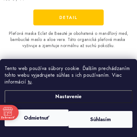
cena:
DETAIL
Pleťová maska ​​Eclat de Beauté je ​​obohatená o mandľový med,
bambucké maslo a aloe vera. Táto organická pleťová maska ​​
vyživuje a zjemňuje normálnu až suchú pokožku.
Tento web používa súbory cookie. Ďalším prechádzaním
tohto webu vyjadrujete súhlas s ich používaním. Viac
informácií
tu
.
Secret de Reine anti-age krém na kontúry očí a pier 30ml
Nastavenie
Odmietnuť
Zobraziť
Súhlasím
e