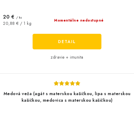
20 €
/ ks
Momentálne nedostupné
Jednotková
20,88 € / 1 kg
cena:
DETAIL
zdravie + imunita
Medová veža (agát s materskou kašičkou, lipa s materskou
kašičkou, medovica s materskou kašičkou)