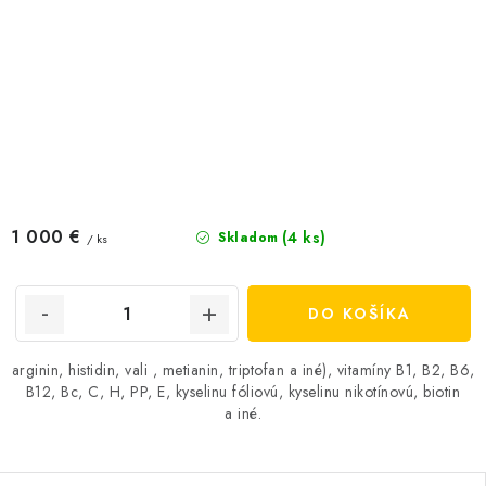
1 000 €
(4 ks)
Skladom
/ ks
DO KOŠÍKA
arginin, histidin, vali , metianin, triptofan a iné), vitamíny B1, B2, B6,
B12, Bc, C, H, PP, E, kyselinu fóliovú, kyselinu nikotínovú, biotin
a iné.