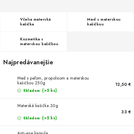
MEDOVINA
MEDOVÉ DARČEKOVÉ SETY
Včelia materská
Med s materskou
kašička
kašičkou
VÝROBKY Z VOSKU
Kozmetika s
materskou kašičkou
DOPLNKY KU VČELÍM PRODUKTOM
Najpredávanejšie
MEDOVÉ CUKROVINKY
SLUŽBY VČELÁRA
Med s peľom, propolisom a materskou
kašičkou 250g
12,50 €
(>5 ks)
Skladom
DARČEKOVÝ POUKAZ
Materská kašička 30g
VČELÁRSKE POTREBY
33 €
(>5 ks)
Skladom
LITERATÚRA - KNIHY
Anti-age kapsule