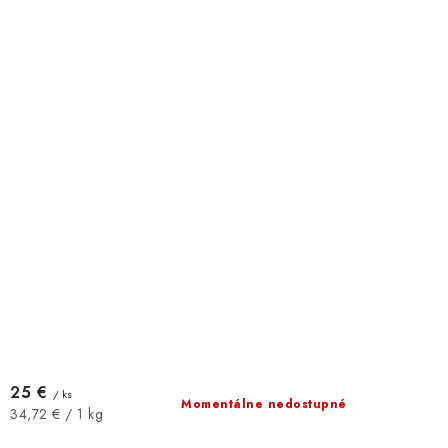
25 €
/ ks
Momentálne nedostupné
Jednotková
34,72 € / 1 kg
cena: