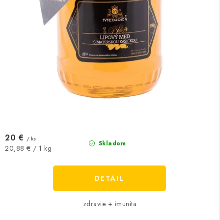
20 €
/ ks
Skladom
Jednotková
20,88 € / 1 kg
cena:
DETAIL
zdravie + imunita