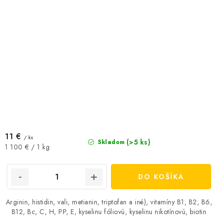
11 €
/ ks
(>5 ks)
Skladom
Jednotková
1 100 € / 1 kg
cena:
DO KOŠÍKA
Arginin, histidin, vali, metianin, triptofan a iné), vitamíny B1, B2, B6,
B12, Bc, C, H, PP, E, kyselinu fóliovú, kyselinu nikotínovú, biotin