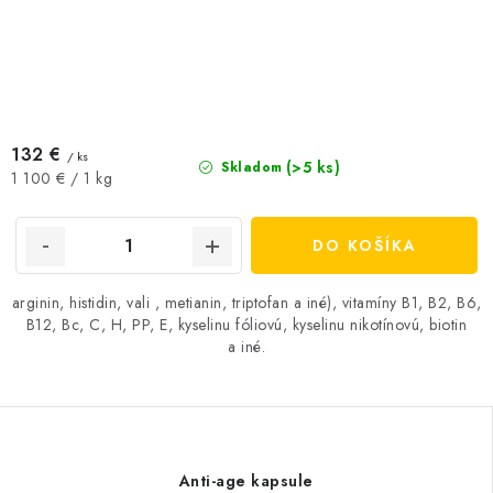
132 €
/ ks
(>5 ks)
Skladom
Jednotková
1 100 € / 1 kg
cena:
DO KOŠÍKA
arginin, histidin, vali , metianin, triptofan a iné), vitamíny B1, B2, B6,
B12, Bc, C, H, PP, E, kyselinu fóliovú, kyselinu nikotínovú, biotin
a iné.
Anti-age kapsule