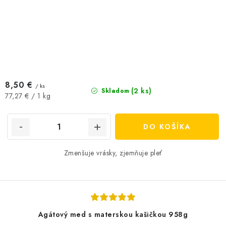
8,50 €
/ ks
(2 ks)
Skladom
Jednotková
77,27 € / 1 kg
cena:
DO KOŠÍKA
Zmenšuje vrásky, zjemňuje pleť
Agátový med s materskou kašičkou 958g