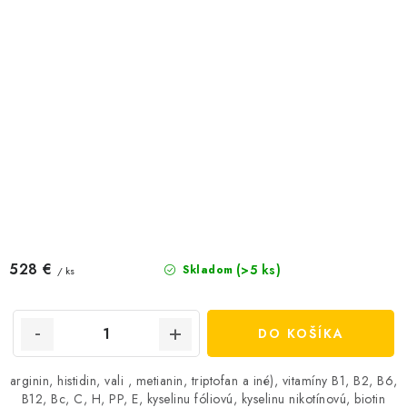
528 €
(>5 ks)
Skladom
/ ks
DO KOŠÍKA
arginin, histidin, vali , metianin, triptofan a iné), vitamíny B1, B2, B6,
B12, Bc, C, H, PP, E, kyselinu fóliovú, kyselinu nikotínovú, biotin