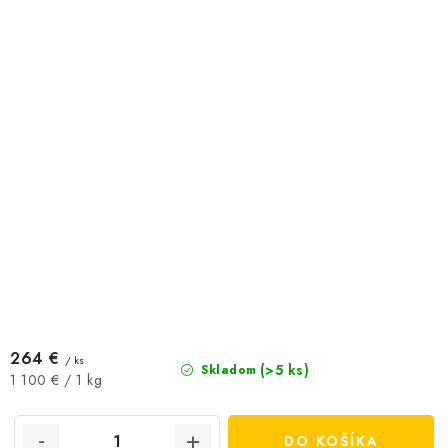
264 €
/ ks
(>5 ks)
Skladom
Jednotková
1 100 € / 1 kg
cena:
DO KOŠÍKA