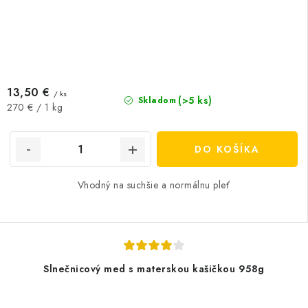
13,50 €
/ ks
(>5 ks)
Skladom
Jednotková
270 € / 1 kg
cena:
DO KOŠÍKA
Vhodný na suchšie a normálnu pleť
Slnečnicový med s materskou kašičkou 958g