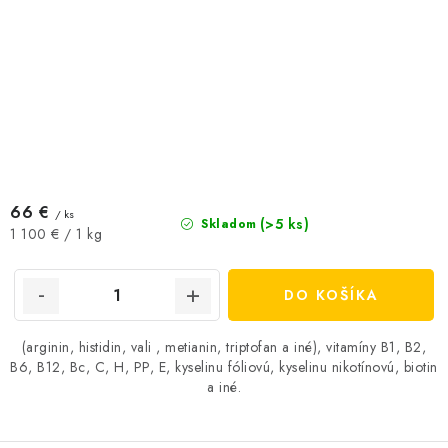
66 €
/ ks
(>5 ks)
Skladom
Jednotková
1 100 € / 1 kg
cena:
DO KOŠÍKA
(arginin, histidin, vali , metianin, triptofan a iné), vitamíny B1, B2,
B6, B12, Bc, C, H, PP, E, kyselinu fóliovú, kyselinu nikotínovú, biotin
a iné.