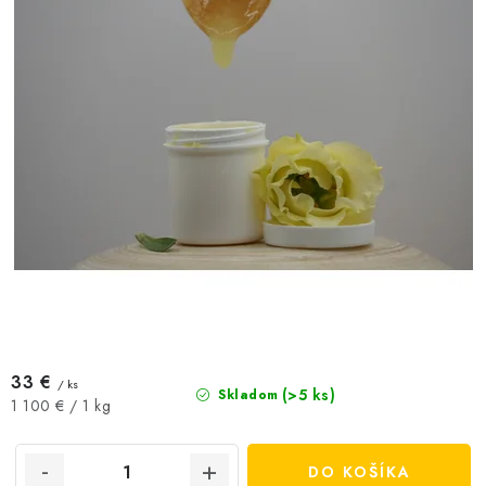
33 €
/ ks
(>5 ks)
Skladom
Jednotková
1 100 € / 1 kg
cena:
DO KOŠÍKA