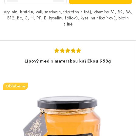
Arginin, histidin, vali, metianin, triptofan a iné), vitamíny B1, B2, B6,
B12, Bc, C, H, PP, E, kyselinu fóliovú, kyselinu nikotínovú, biotin
a iné
Lipový med s materskou kašičkou 958g
Obľúbené