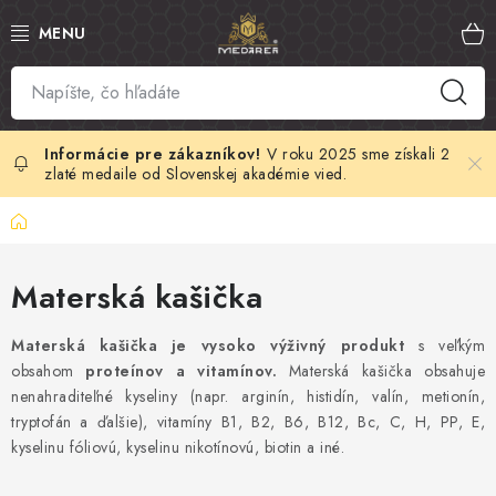
Prejsť
na
obsah
SLOVENSKÝ MED
MANUKA MED
V roku 2025 sme získali 2
zlaté medaile od Slovenskej akadémie vied.
VČELÍ PEĽ
Domov
PROPOLIS
Materská kašička
MATERSKÁ KAŠIČKA
Materská kašička je vysoko výživný produkt
s veľkým
obsahom
proteínov a vitamínov.
Materská kašička obsahuje
VČELÍ JED
nenahraditeľné kyseliny (napr. arginín, histidín, valín, metionín,
tryptofán a ďalšie), vitamíny B1, B2, B6, B12, Bc, C, H, PP, E,
MEDOVÁ KOZMETIKA
kyselinu fóliovú, kyselinu nikotínovú, biotin a iné.