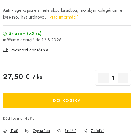
AKCIE A ZĽAVY
Anti - age kapsule s materskou kašičkou, morským kolagénom a
kyselinou hyalurónovou.
Viac informácií
NOVINKY
(>5 ks)
Skladom
ČOKOLÁDA
12.8.2026
Možnosti doručenia
VÝŽIVOVÉ DOPLNKY
Kamenná predajňa
Náš príbeh
Články
Napísali o nás
27,50 €
/ ks
Kontakty
Doprava a platba
Najčastejšie otázky FAQ
Jednotková cena:
Fotogaléria
Obchodné podmienky
Ochrana osobných údajov
DO KOŠÍKA
Vrátenie tovaru, výmena a reklamácie
Veľkoobchod
Kód tovaru:
4395
Tlač
Opýtať sa
Strážiť
Zdieľať