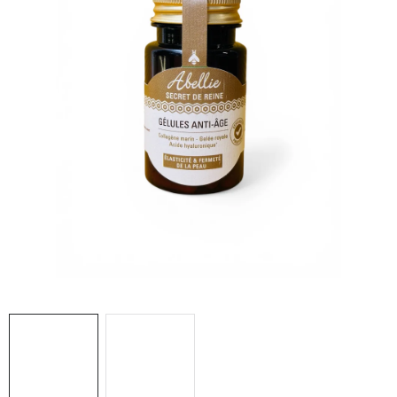
MEDOVINA
MEDOVÉ DARČEKOVÉ SETY
VÝROBKY Z VOSKU
DOPLNKY KU VČELÍM PRODUKTOM
MEDOVÉ CUKROVINKY
SLUŽBY VČELÁRA
DARČEKOVÝ POUKAZ
VČELÁRSKE POTREBY
LITERATÚRA - KNIHY