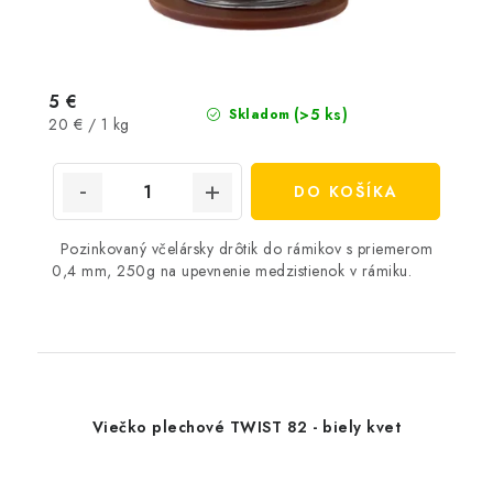
5 €
(>5 ks)
Skladom
Jednotková
20 € / 1 kg
cena:
DO KOŠÍKA
Pozinkovaný včelársky drôtik do rámikov s priemerom
0,4 mm, 250g na upevnenie medzistienok v rámiku.
Viečko plechové TWIST 82 - biely kvet