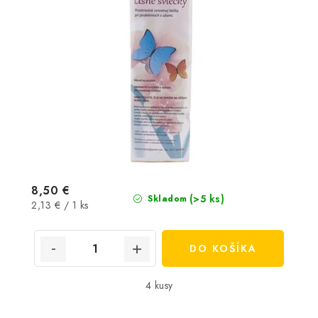
8,50 €
(>5 ks)
Skladom
Jednotková
2,13 € / 1 ks
cena:
DO KOŠÍKA
4 kusy