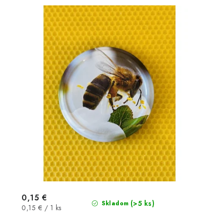
0,15 €
(>5 ks)
Skladom
Jednotková
0,15 € / 1 ks
cena: