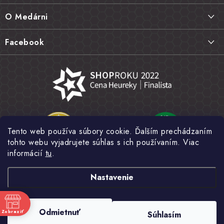
ä
Doprava a platba
O Medárni
t
Vrátenie tovaru, výmena a reklamácie
i
Kontakt
Facebook
e
Najčastejšie otázky FAQ
Náš príbeh
Hodnotenie obchodu
Kamenná predajňa
Obchodné podmienky
Články
Ochrana osobných údajov
Napísali o nás
Veľkoobchod
Tento web používa súbory cookie. Ďalším prechádzaním
Fotogaléria
tohto webu vyjadrujete súhlas s ich používaním. Viac
Novinky
informácií
tu
.
Nastavenie
Copyright 2026
MEDÁREŇ
. Všetky práva vyhradené.
Upraviť nastavenie
Odmietnuť
Zobraziť
Súhlasím
cookies
e