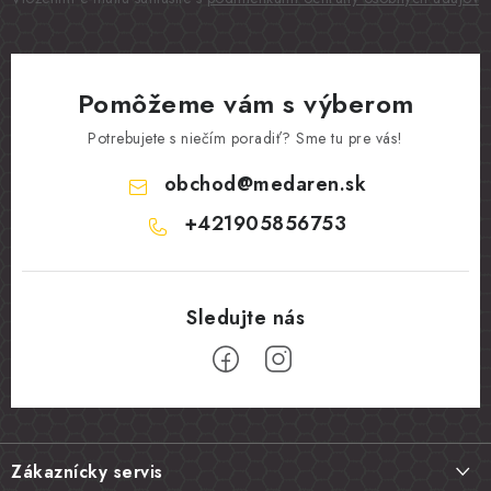
Pomôžeme vám s výberom
Potrebujete s niečím poradiť? Sme tu pre vás!
obchod
@
medaren.sk
+421905856753
Z
á
Zákaznícky servis
p