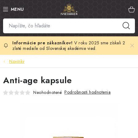
Prejsť
na
obsah
SLOVENSKÝ MED
MANUKA MED
V roku 2025 sme získali 2
zlaté medaile od Slovenskej akadémie vied.
VČELÍ PEĽ
Novinky
PROPOLIS
Anti-age kapsule
MATERSKÁ KAŠIČKA
Podrobnosti hodnotenia
Neohodnotené
VČELÍ JED
MEDOVÁ KOZMETIKA