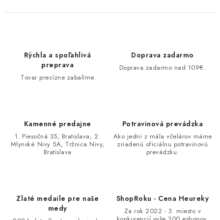
Rýchla a spoľahlivá
Doprava zadarmo
preprava
Doprava zadarmo nad 109€.
Tovar precízne zabalíme
Kamenné predajne
Potravinová prevádzka
1. Piesočná 35, Bratislava, 2.
Ako jedni z mála včelárov máme
Mlynské Nivy 5A, Tržnica Nivy,
zriadenú oficiálnu potravinovú
Bratislava
prevádzku.
Zlaté medaile pre naše
ShopRoku - Cena Heureky
medy
Za rok 2022 - 3. miesto v
konkurencií vyše 300 eshopov.