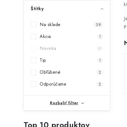
k
ý
Štítky
p
J
Na sklade
39
p
a
Akcia
n
1
e
Novinka
0
l
Tip
1
Obľúbené
2
Odporúčame
2
Rozbaliť filter
Top 10 produktov