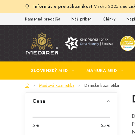
Prejsť
V roku 2025 sme získ
na
obsah
Kamenná predajňa
Náš príbeh
Články
Napí
SLOVENSKÝ MED
MANUKA MED
Domov
Medová kozmetika
Dámska kozmetika
B
Cena
o
D
č
P
5
€
55
€
n
N