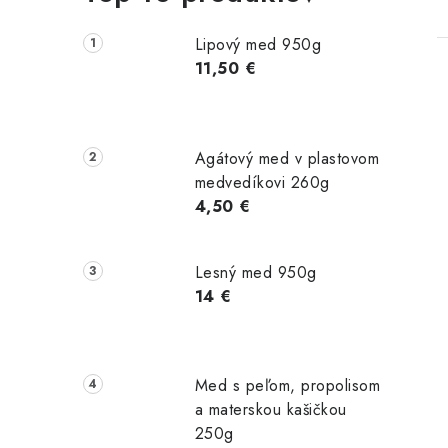
Lipový med 950g
11,50 €
Agátový med v plastovom
medvedíkovi 260g
i
4,50 €
Lesný med 950g
14 €
Med s peľom, propolisom
a materskou kašičkou
250g