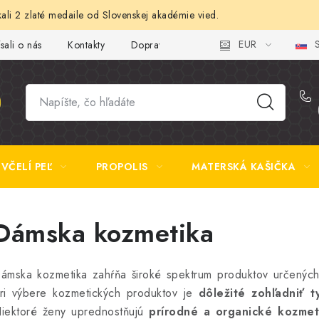
ali 2 zlaté medaile od Slovenskej akadémie vied.
EUR
S
sali o nás
Kontakty
Doprava a platba
Najčastejšie otázk
VČELÍ PEĽ
PROPOLIS
MATERSKÁ KAŠIČKA
Dámska kozmetika
ámska kozmetika zahŕňa široké spektrum produktov určených pr
ri výbere kozmetických produktov je
dôležité zohľadniť t
iektoré ženy uprednostňujú
prírodné a organické kozmet