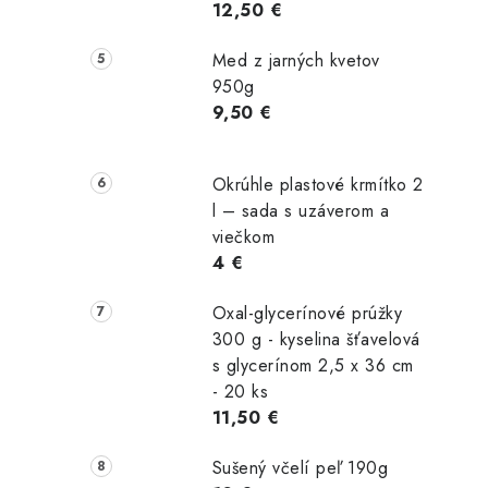
12,50 €
t
Med z jarných kvetov
950g
9,50 €
Okrúhle plastové krmítko 2
l – sada s uzáverom a
viečkom
4 €
Oxal-glycerínové prúžky
300 g - kyselina šťavelová
s glycerínom 2,5 x 36 cm
- 20 ks
11,50 €
Sušený včelí peľ 190g