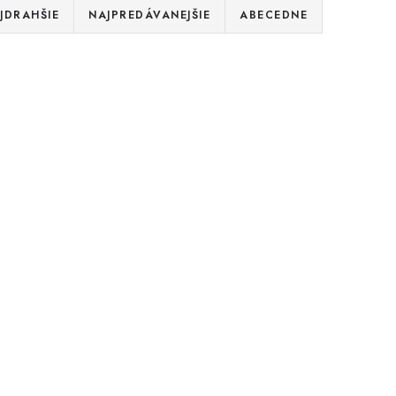
JDRAHŠIE
NAJPREDÁVANEJŠIE
ABECEDNE
polisom
Šampón s propolisom veľké
balenie 500g