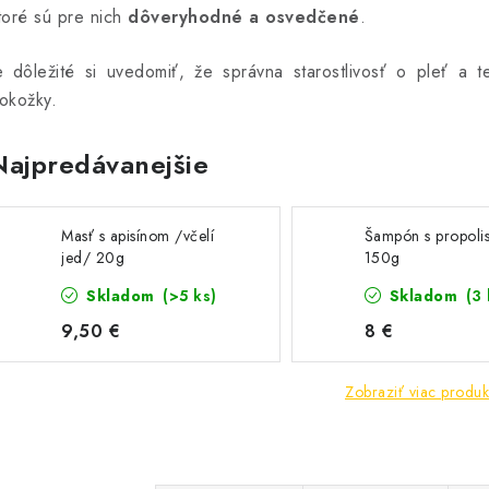
toré sú pre nich
dôveryhodné a osvedčené
.
e dôležité si uvedomiť, že správna starostlivosť o pleť a t
okožky.
Najpredávanejšie
Masť s apisínom /včelí
Šampón s propol
jed/ 20g
150g
Skladom
(>5 ks)
Skladom
(3 
9,50 €
8 €
Zobraziť viac produk