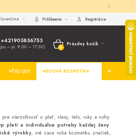
lovenčina
y FAQ
Fotogaléria
Obchodné podmienky
Ochrana osobn
Prihlásenie
Registrácia
+421905856753
Prázdny košík
(po – pi: 9:00 – 17:30)
NÁKUPNÝ
KOŠÍK
VČELÍ JED
MEDOVÁ KOZMETIKA
MEDOVINA
e starostlivosť o pleť, vlasy, telo, ruky a nohy.
yp pleti a individuálne potreby každej ženy
.
ické výrobky
, iné zase volia kozmetiku značiek,