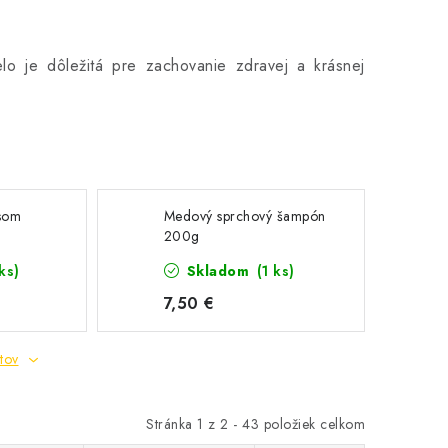
elo je dôležitá pre zachovanie zdravej a krásnej
isom
Medový sprchový šampón
200g
ks)
Skladom
(1 ks)
7,50 €
tov
Stránka
1
z
2
-
43
položiek celkom