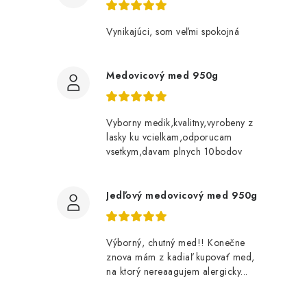
Vynikajúci, som veľmi spokojná
Medovicový med 950g
Vyborny medik,kvalitny,vyrobeny z
lasky ku vcielkam,odporucam
vsetkym,davam plnych 10bodov
Jedľový medovicový med 950g
Výborný, chutný med!! Konečne
znova mám z kadiaľ kupovať med,
na ktorý nereaagujem alergicky...