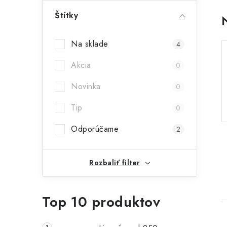
ý
Štítky
p
Na sklade
4
a
Akcia
n
0
e
Novinka
0
l
Tip
0
Odporúčame
2
Rozbaliť filter
Top 10 produktov