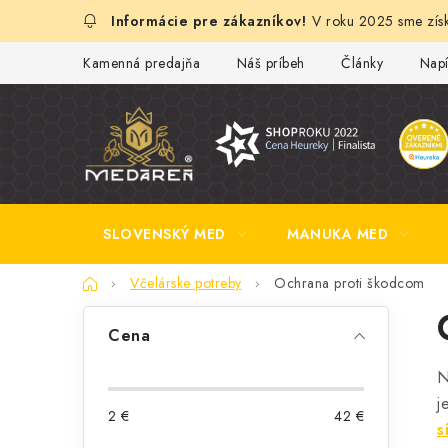
Prejsť
V roku 2025 sme získ
na
obsah
Kamenná predajňa
Náš príbeh
Články
Napí
SLOVENSKÝ MED
MANUKA MED
Domov
Včelárske potreby
Ochrana proti škodcom
B
Cena
o
N
č
j
2
€
42
€
n
s