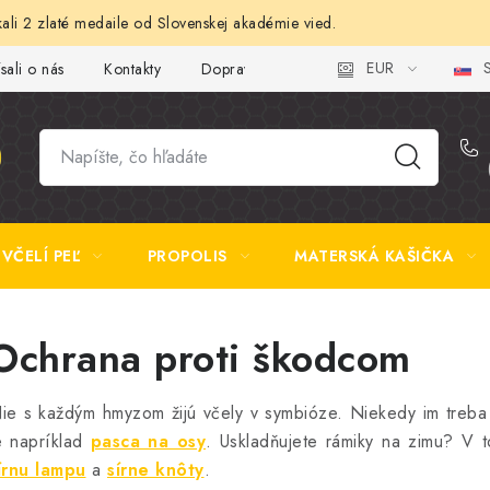
ali 2 zlaté medaile od Slovenskej akadémie vied.
EUR
S
sali o nás
Kontakty
Doprava a platba
Najčastejšie otázk
VČELÍ PEĽ
PROPOLIS
MATERSKÁ KAŠIČKA
Ochrana proti škodcom
ie s každým hmyzom žijú včely v symbióze. Niekedy im tre
e napríklad
pasca na osy
. Uskladňujete rámiky na zimu? V 
írnu lampu
a
sírne knôty
.