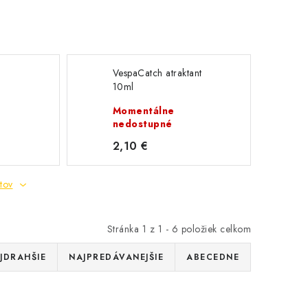
VespaCatch atraktant
10ml
Momentálne
nedostupné
2,10 €
tov
Stránka
1
z
1
-
6
položiek celkom
JDRAHŠIE
NAJPREDÁVANEJŠIE
ABECEDNE