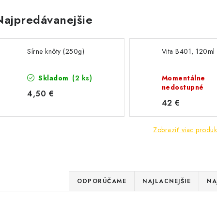
Najpredávanejšie
Sírne knôty (250g)
Vita B401, 120ml
Skladom
(2 ks)
Momentálne
nedostupné
4,50 €
42 €
Zobraziť viac produk
R
ODPORÚČAME
NAJLACNEJŠIE
NA
a
V
d