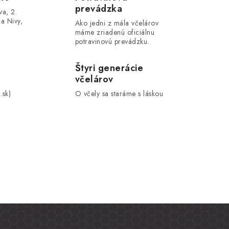
prevádzka
va, 2.
a Nivy,
Ako jedni z mála včelárov
máme zriadenú oficiálnu
potravinovú prevádzku.
Štyri generácie
včelárov
.sk)
O včely sa staráme s láskou