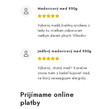
Medovicový med 950g
Vyborny medik,kvalitny,vyrobeny z
lasky ku vcielkam,odporucam
l
vsetkym,davam plnych 10bodov
Jedľový medovicový med 950g
Výborný, chutný med!! Konečne
znova mám z kadiaľ kupovať med,
i
na ktorý nereaagujem alergicky...
Prijímame online
r
platby