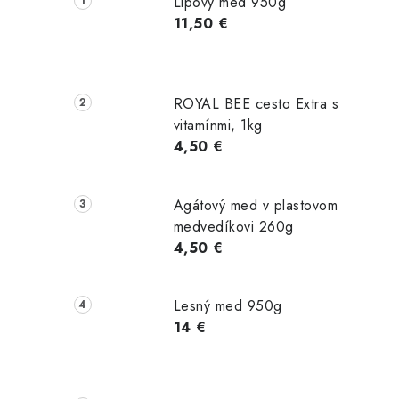
Lipový med 950g
11,50 €
i
ROYAL BEE cesto Extra s
vitamínmi, 1kg
4,50 €
Agátový med v plastovom
medvedíkovi 260g
4,50 €
Lesný med 950g
14 €
t