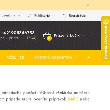
lovenčina
y FAQ
Fotogaléria
Obchodné podmienky
Ochrana osobn
Prihlásenie
Registrácia
+421905856753
Prázdny košík
(po – pi: 9:00 – 17:30)
NÁKUPNÝ
KOŠÍK
VČELÍ JED
MEDOVÁ KOZMETIKA
MEDOVINA
ba jednoducho pomôcť. Výborná včelárska pomôcka
tom prípade určite oceníte prípravok
B401
alebo