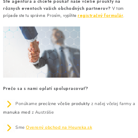
MEDOVINA
Ste agentúra a chcete poúkať naše včelie proukty na
rôznych eventoch vašich obchodných partnerov?
V tom
prípade ste tu správne. Prosím, vyplňte
registračný formulár
.
MEDOVÉ DARČEKOVÉ SETY
VÝROBKY Z VOSKU
DOPLNKY KU VČELÍM PRODUKTOM
MEDOVÉ CUKROVINKY
SLUŽBY VČELÁRA
Prečo sa s nami oplatí spolupracovať?
DARČEKOVÝ POUKAZ
Ponúkame
precízne včelie produkty
z našej včelej farmy a
VČELÁRSKE POTREBY
manuka med
z Austrálie
Sme
Overený obchod na Heureka.sk
LITERATÚRA - KNIHY