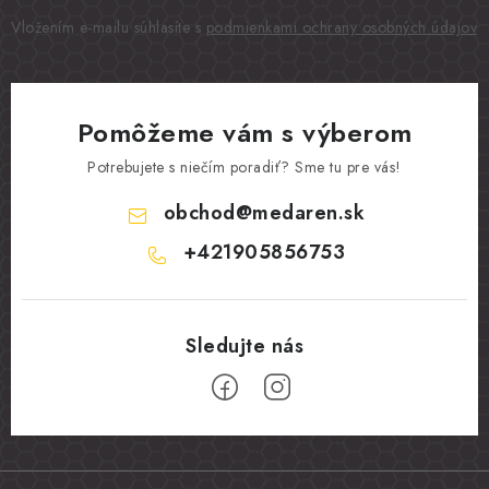
Vložením e-mailu súhlasíte s
podmienkami ochrany osobných údajov
Pomôžeme vám s výberom
Potrebujete s niečím poradiť? Sme tu pre vás!
obchod
@
medaren.sk
+421905856753
Z
á