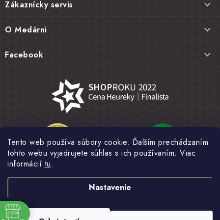
Zákaznícky servis
p
ä
Doprava a platba
O Medárni
t
Vrátenie tovaru, výmena a reklamácie
i
Kontakt
Facebook
e
Najčastejšie otázky FAQ
Náš príbeh
Hodnotenie obchodu
Kamenná predajňa
Obchodné podmienky
Články
Ochrana osobných údajov
Napísali o nás
Veľkoobchod
Tento web používa súbory cookie. Ďalším prechádzaním
Fotogaléria
tohto webu vyjadrujete súhlas s ich používaním. Viac
Novinky
informácií
tu
.
Nastavenie
Copyright 2026
MEDÁREŇ
. Všetky práva vyhradené.
Upraviť nastavenie