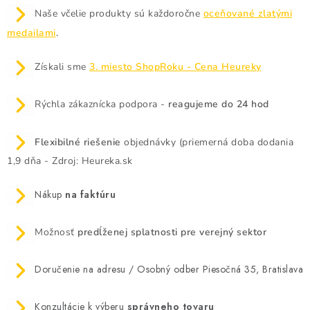
Naše včelie produkty sú každoročne
oceňované zlatými
AKCIE A ZĽAVY
medailami
.
NOVINKY
Získali sme
3. miesto ShopRoku - Cena Heureky
ČOKOLÁDA
Rýchla zákaznícka podpora -
reagujeme do 24 hod
VÝŽIVOVÉ DOPLNKY
Flexibilné riešenie
objednávky (priemerná doba dodania
1,9 dňa - Zdroj: Heureka.sk
Kamenná predajňa
Náš príbeh
Články
Napísali o nás
Kontakty
Doprava a platba
Najčastejšie otázky FAQ
Nákup
na faktúru
Fotogaléria
Obchodné podmienky
Ochrana osobných údajov
Možnosť
predĺženej splatnosti pre verejný sektor
Vrátenie tovaru, výmena a reklamácie
Veľkoobchod
Doručenie na adresu / Osobný odber Piesočná 35, Bratislava
Konzultácie k výberu
správneho tovaru