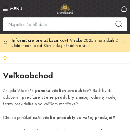
Prejsť
na
obsah
SLOVENSKÝ MED
MANUKA MED
V roku 2025 sme získali 2
zlaté medaile od Slovenskej akadémie vied.
VČELÍ PEĽ
Domov
PROPOLIS
Veľkoobchod
MATERSKÁ KAŠIČKA
Zaujala Vás naša
ponuka včelích produktov
? Radi by ste
odoberali
precízne včelie produkty
z našej rodinnej včelej
VČELÍ JED
farmy pravideľne a vo väčšom množstve?
MEDOVÁ KOZMETIKA
Chcete ponúkať naše
včelie produkty vo vašej predajni?