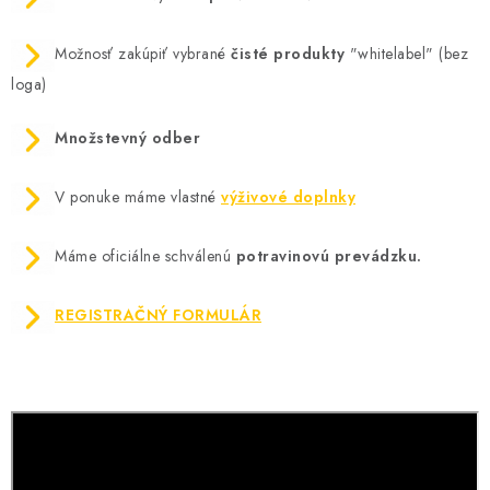
Možnosť zakúpiť vybrané
čisté produkty
"whitelabel" (bez
loga)
Množstevný odber
V ponuke máme vlastné
výživové doplnky
Máme oficiálne schválenú
potravinovú prevádzku.
REGISTRAČNÝ FORMULÁR