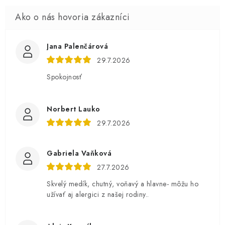
Jana Palenčárová
29.7.2026
Spokojnosť
Norbert Lauko
29.7.2026
Gabriela Vaňková
27.7.2026
Skvelý medík, chutný, voňavý a hlavne- môžu ho
užívať aj alergici z našej rodiny..