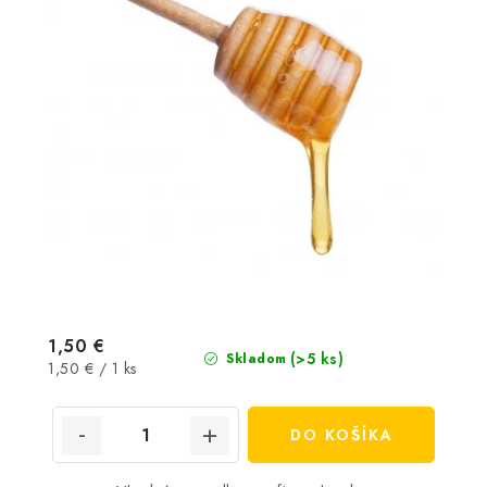
1,50 €
(>5 ks)
Skladom
Jednotková
1,50 € / 1 ks
cena:
DO KOŠÍKA