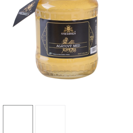
MEDOVINA
MEDOVÉ DARČEKOVÉ SETY
VÝROBKY Z VOSKU
DOPLNKY KU VČELÍM PRODUKTOM
MEDOVÉ CUKROVINKY
SLUŽBY VČELÁRA
DARČEKOVÝ POUKAZ
VČELÁRSKE POTREBY
LITERATÚRA - KNIHY