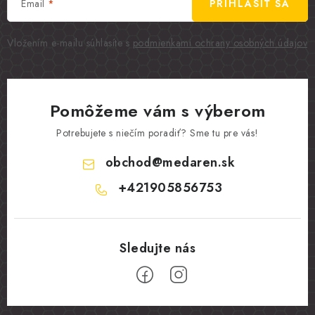
Email
PRIHLÁSIŤ SA
Vložením e-mailu súhlasíte s
podmienkami ochrany osobných údajov
Pomôžeme vám s výberom
Potrebujete s niečím poradiť? Sme tu pre vás!
obchod
@
medaren.sk
+421905856753
Z