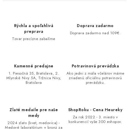
Rýchla a spoľahlivá
Doprava zadarmo
preprava
Doprava zadarmo nad 109€.
Tovar precízne zabalíme
Kamenné predajne
Potravinová prevádzka
1. Piesočná 35, Bratislava, 2.
Ako jedni z mála včelárov máme
Mlynské Nivy 5A, Tržnica Nivy,
zriadenú oficiálnu potravinovú
Bratislava
prevádzku.
Zlaté medaile pre naše
ShopRoku - Cena Heureky
medy
Za rok 2022 - 3. miesto v
konkurencií vyše 300 eshopov.
2024 zlato (kvet, medovica) -
Medové laboratórium + bronz za