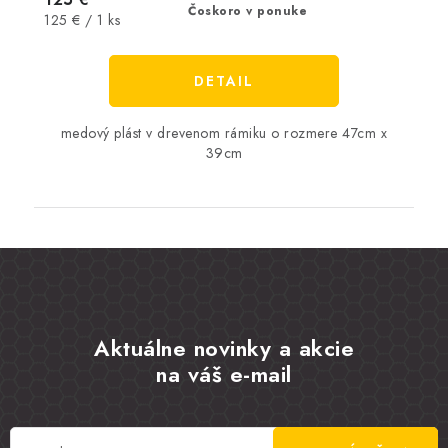
Čoskoro v ponuke
Jednotková
125 € / 1 ks
cena:
DETAIL
medový plást v drevenom rámiku o rozmere 47cm x
39cm
Aktuálne novinky a akcie
na váš e-mail