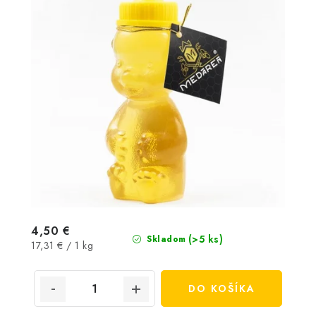
4,50 €
(>5 ks)
Skladom
Jednotková
17,31 € / 1 kg
cena:
DO KOŠÍKA