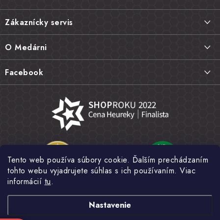
á
Zákaznícky servis
p
ä
Doprava a platba
O Medárni
t
Vrátenie tovaru, výmena a reklamácie
i
Kontakt
Facebook
e
Najčastejšie otázky FAQ
Náš príbeh
Hodnotenie obchodu
Kamenná predajňa
Obchodné podmienky
Články
Ochrana osobných údajov
Napísali o nás
Veľkoobchod
Tento web používa súbory cookie. Ďalším prechádzaním
Fotogaléria
tohto webu vyjadrujete súhlas s ich používaním. Viac
Novinky
informácií
tu
.
Nastavenie