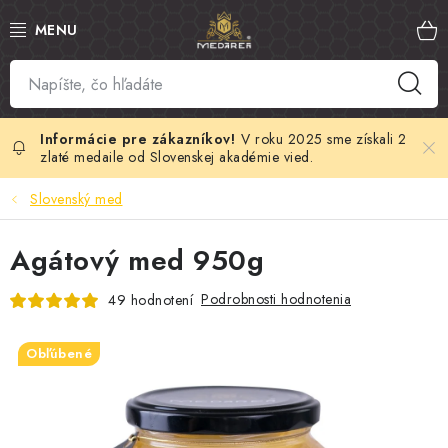
Prejsť
na
obsah
SLOVENSKÝ MED
MANUKA MED
V roku 2025 sme získali 2
zlaté medaile od Slovenskej akadémie vied.
VČELÍ PEĽ
Slovenský med
PROPOLIS
Agátový med 950g
MATERSKÁ KAŠIČKA
Podrobnosti hodnotenia
49 hodnotení
VČELÍ JED
Obľúbené
MEDOVÁ KOZMETIKA