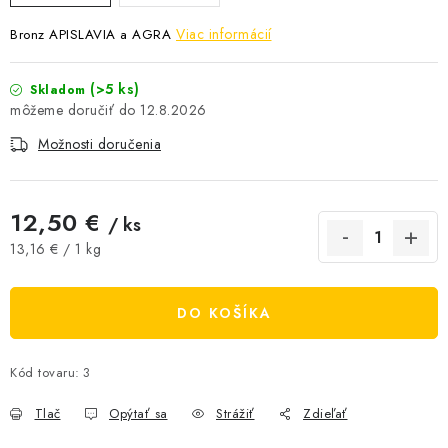
AKCIE A ZĽAVY
Viac informácií
Bronz APISLAVIA a AGRA
NOVINKY
(>5 ks)
Skladom
12.8.2026
ČOKOLÁDA
Možnosti doručenia
VÝŽIVOVÉ DOPLNKY
12,50 €
/ ks
Kamenná predajňa
Náš príbeh
Články
Napísali o nás
Jednotková cena:
13,16 € / 1 kg
Kontakty
Doprava a platba
Najčastejšie otázky FAQ
Fotogaléria
Obchodné podmienky
DO KOŠÍKA
Ochrana osobných údajov
Vrátenie tovaru, výmena a reklamácie
Veľkoobchod
Kód tovaru:
3
Tlač
Opýtať sa
Strážiť
Zdieľať