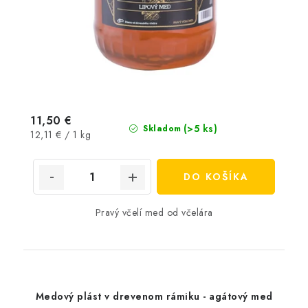
11,50 €
(>5 ks)
Skladom
Jednotková
12,11 € / 1 kg
cena:
DO KOŠÍKA
Pravý včelí med od včelára
Medový plást v drevenom rámiku - agátový med