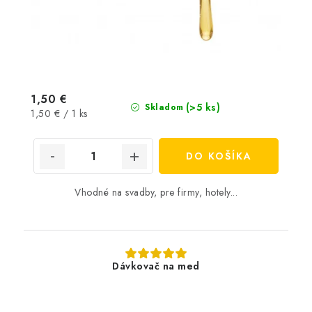
1,50 €
(>5 ks)
Skladom
Jednotková
1,50 € / 1 ks
cena:
DO KOŠÍKA
Vhodné na svadby, pre firmy, hotely...
Dávkovač na med