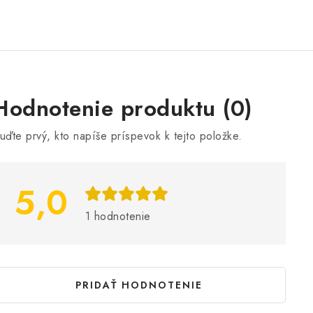
V
Hodnotenie produktu (0)
ý
uďte prvý, kto napíše príspevok k tejto položke.
p
5,0
s
h
1 hodnotenie
o
d
n
PRIDAŤ HODNOTENIE