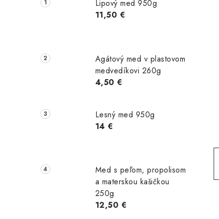
č
Lipový med 950g
n
11,50 €
ý
p
Agátový med v plastovom
a
medvedíkovi 260g
4,50 €
n
e
Lesný med 950g
l
14 €
Med s peľom, propolisom
a materskou kašičkou
250g
12,50 €