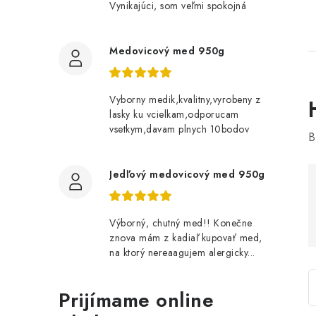
Vynikajúci, som veľmi spokojná
Medovicový med 950g
Vyborny medik,kvalitny,vyrobeny z
lasky ku vcielkam,odporucam
vsetkym,davam plnych 10bodov
B
i
Jedľový medovicový med 950g
Výborný, chutný med!! Konečne
znova mám z kadiaľ kupovať med,
na ktorý nereaagujem alergicky...
Prijímame online