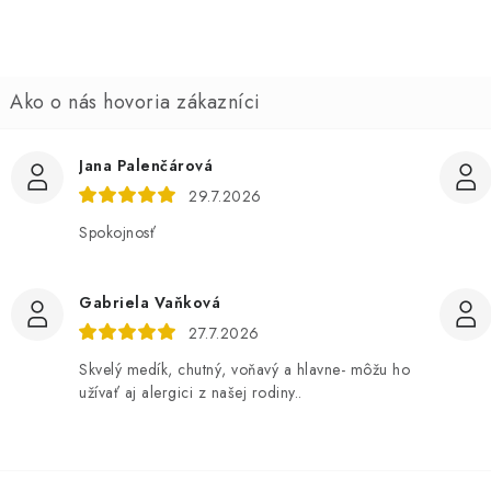
o
e
n
Jana Palenčárová
29.7.2026
Spokojnosť
Gabriela Vaňková
27.7.2026
Skvelý medík, chutný, voňavý a hlavne- môžu ho
užívať aj alergici z našej rodiny..