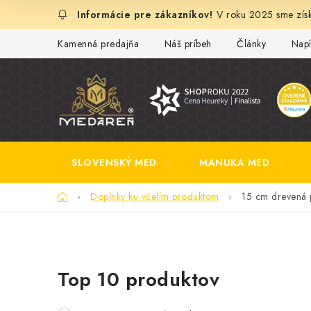
Prejsť
V roku 2025 sme získ
na
obsah
Kamenná predajňa
Náš príbeh
Články
Napí
SLOVENSKÝ MED
MANUKA MED
Domov
Doplnky ku včelím produktom
15 cm drevená 
B
Top 10 produktov
o