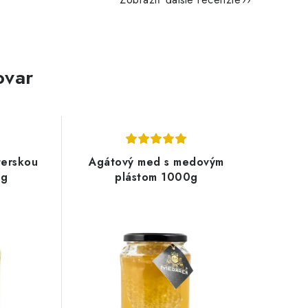
ovar
terskou
Agátový med s medovým
8g
plástom 1000g