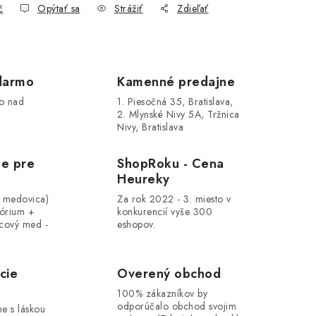
č
Opýtať sa
Strážiť
Zdieľať
darmo
Kamenné predajne
o nad
1. Piesočná 35, Bratislava,
2. Mlynské Nivy 5A, Tržnica
Nivy, Bratislava
le pre
ShopRoku - Cena
Heureky
, medovica)
Za rok 2022 - 3. miesto v
tórium +
konkurencií vyše 300
cový med -
eshopov.
cie
Overený obchod
100% zákazníkov by
odporúčalo obchod svojim
me s láskou