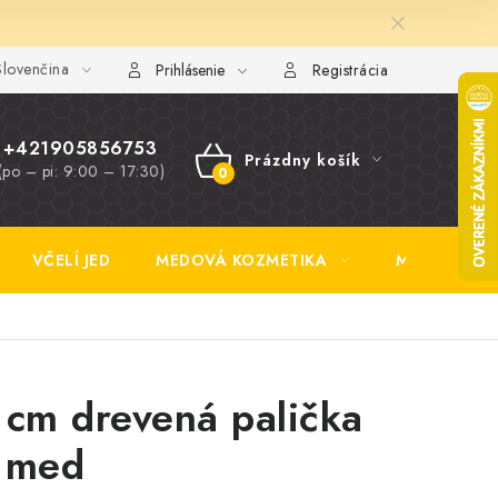
lovenčina
y FAQ
Fotogaléria
Obchodné podmienky
Ochrana osobn
Prihlásenie
Registrácia
+421905856753
Prázdny košík
(po – pi: 9:00 – 17:30)
NÁKUPNÝ
KOŠÍK
VČELÍ JED
MEDOVÁ KOZMETIKA
MEDOVINA
 cm drevená palička
 med