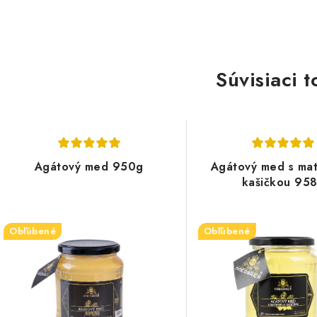
Súvisiaci t
Agátový med 950g
Agátový med s ma
kašičkou 95
Obľúbené
Obľúbené