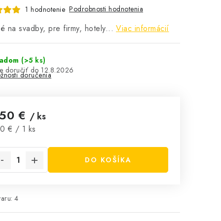
Podrobnosti hodnotenia
1 hodnotenie
 na svadby, pre firmy, hotely...
Viac informácií
ladom
(>5 ks)
12.8.2026
žnosti doručenia
,50 €
/ ks
notková cena:
0 € / 1 ks
DO KOŠÍKA
aru:
4