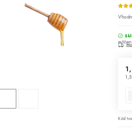
Vhodné
Sk
Mo
1
Jed
1,5
Kód tov