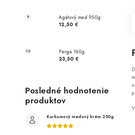
Agátový med 950g
12,50 €
Perga 160g
23,50 €
D
m
o
Posledné hodnotenie
p
produktov
V
Kurkumový medový krém 250g