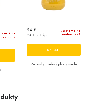
24 €
Momentálne
mentálne
Jednotková
24 € / 1 kg
nedostupné
edostupné
cena:
DETAIL
Panenský medový plást v mede
ta
dukty