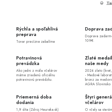
Tla
Rýchla a spoľahlivá
Doprava za
preprava
Doprava zadarm
109€.
Tovar precízne zabalíme
Potravinová
Zlaté medai
prevádzka
naše medy
Ako jedni z mála včelárov
2024 zlato (kvet
máme zriadenú oficiálnu
- Medové labora
potravinovú prevádzku.
bronz za medovi
AGRA Slovinsko
Priemerná doba
Štyri generá
dodania
včelárov
1,9 dňa (Zdroj Heureka.sk)
O včely sa stará