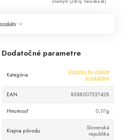
známym (Zdroj: heureka.sk)
produkty
Dodatočné parametre
Doplnky ku včelím
Kategória
produktom
EAN
8588007521428
Hmotnosť
0,01g
Slovenská
Krajina pôvodu
republika