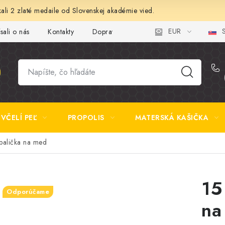
ali 2 zlaté medaile od Slovenskej akadémie vied.
EUR
S
sali o nás
Kontakty
Doprava a platba
Najčastejšie otázk
VČELÍ PEĽ
PROPOLIS
MATERSKÁ KAŠIČKA
palička na med
15
Odporúčame
na