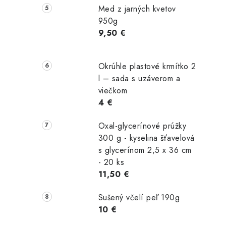
Med z jarných kvetov
950g
9,50 €
Okrúhle plastové krmítko 2
l – sada s uzáverom a
viečkom
4 €
Oxal-glycerínové prúžky
300 g - kyselina šťavelová
s glycerínom 2,5 x 36 cm
- 20 ks
11,50 €
Sušený včelí peľ 190g
10 €