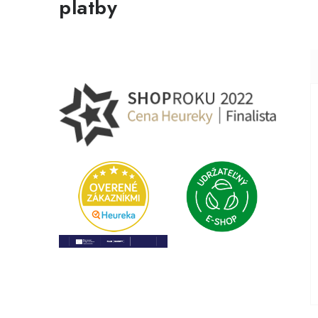
platby
t
í