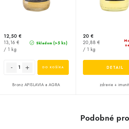
12,50 €
20 €
Mo
Jednotková
Jednotková
13,16 €
20,88 €
(>5 ks)
Skladom
n
cena:
cena:
/ 1 kg
/ 1 kg
DETAIL
DO KOŠÍKA
Bronz APISLAVIA a AGRA
zdravie + imuni
Podobné pro