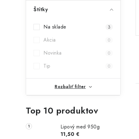
ý
Štítky
p
Na sklade
3
a
Akcia
n
0
e
Novinka
0
l
Tip
0
Rozbaliť filter
Top 10 produktov
Lipový med 950g
i
11,50 €