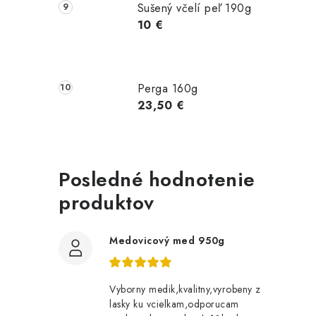
Sušený včelí peľ 190g
10 €
Perga 160g
23,50 €
Posledné hodnotenie
produktov
l
Medovicový med 950g
Vyborny medik,kvalitny,vyrobeny z
lasky ku vcielkam,odporucam