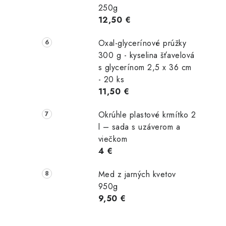
250g
12,50 €
Oxal-glycerínové prúžky
300 g - kyselina šťavelová
s glycerínom 2,5 x 36 cm
- 20 ks
11,50 €
Okrúhle plastové krmítko 2
l – sada s uzáverom a
viečkom
4 €
Med z jarných kvetov
950g
9,50 €