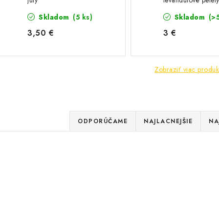
juty
levanduľové pele
Skladom
(5 ks)
Skladom
(>
3,50 €
3 €
Zobraziť viac produk
R
ODPORÚČAME
NAJLACNEJŠIE
NA
a
V
d
ý
e
Palivo do dymáka,
Palivo do dymáka BE
p
levanduľové pelety 5 kg
n
i