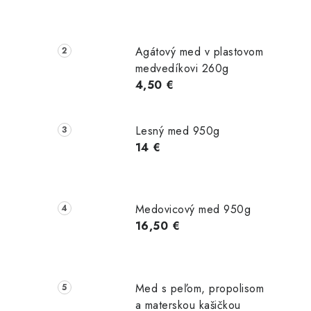
Agátový med v plastovom
medvedíkovi 260g
4,50 €
Lesný med 950g
14 €
t
Medovicový med 950g
16,50 €
Med s peľom, propolisom
a materskou kašičkou