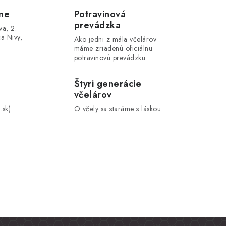
ne
Potravinová
prevádzka
va, 2.
a Nivy,
Ako jedni z mála včelárov
máme zriadenú oficiálnu
potravinovú prevádzku.
Štyri generácie
včelárov
.sk)
O včely sa staráme s láskou