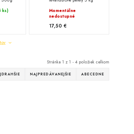
ty 300g
levanduľové pelety 5 kg
5 ks)
Momentálne
nedostupné
17,50 €
tov
Stránka
1
z
1
-
4
položiek celkom
JDRAHŠIE
NAJPREDÁVANEJŠIE
ABECEDNE
E z juty
Palivo do dymáka zlisované