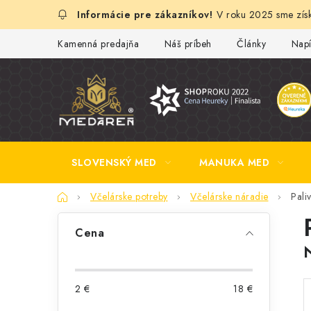
Prejsť
V roku 2025 sme získ
na
obsah
Kamenná predajňa
Náš príbeh
Články
Napí
SLOVENSKÝ MED
MANUKA MED
Domov
Včelárske potreby
Včelárske náradie
Pali
B
Cena
o
č
2
€
18
€
n