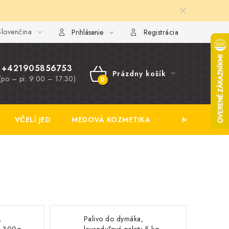
lovenčina
y FAQ
Fotogaléria
Obchodné podmienky
Ochrana osobn
Prihlásenie
Registrácia
+421905856753
Prázdny košík
(po – pi: 9:00 – 17:30)
NÁKUPNÝ
KOŠÍK
VČELÍ JED
MEDOVÁ KOZMETIKA
MEDOVINA
,
Palivo do dymáka,