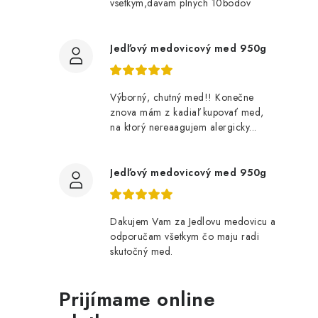
vsetkym,davam plnych 10bodov
i
Jedľový medovicový med 950g
r
Výborný, chutný med!! Konečne
znova mám z kadiaľ kupovať med,
na ktorý nereaagujem alergicky...
Jedľový medovicový med 950g
Dakujem Vam za Jedlovu medovicu a
odporučam všetkym čo maju radi
skutočný med.
i
Prijímame online