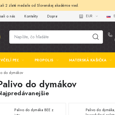
ali 2 zlaté medaile od Slovenskej akadémie vied.
EUR
S
sali o nás
Kontakty
Doprava a platba
Najčastejšie otázk
VČELÍ PEĽ
PROPOLIS
MATERSKÁ KAŠIČKA
vo do dymákov
Palivo do dymákov
Najpredávanejšie
Palivo do dymáka BEE z
Palivo do dymáka