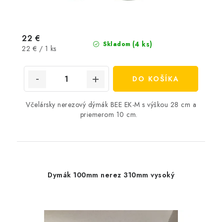
22 €
(4 ks)
Skladom
Jednotková
22 € / 1 ks
cena:
DO KOŠÍKA
Včelársky nerezový dýmák BEE EK-M s výškou 28 cm a
priemerom 10 cm.
Dymák 100mm nerez 310mm vysoký