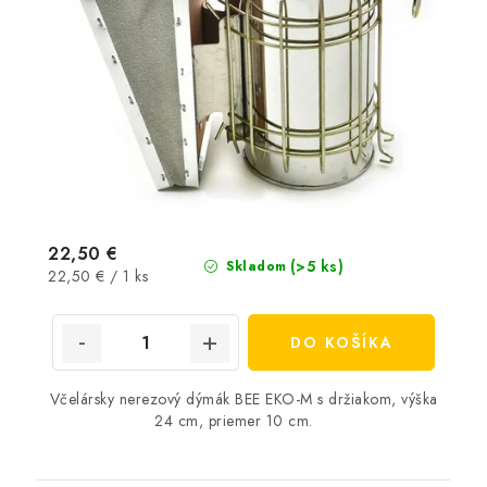
22,50 €
(>5 ks)
Skladom
Jednotková
22,50 € / 1 ks
cena:
DO KOŠÍKA
Včelársky nerezový dýmák BEE EKO-M s držiakom, výška
24 cm, priemer 10 cm.