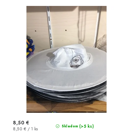
8,50 €
(>5 ks)
Skladom
Jednotková
8,50 € / 1 ks