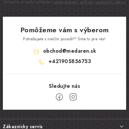
Vložením e-mailu súhlasíte s
podmienkami ochrany osobných údajov
Pomôžeme vám s výberom
Potrebujete s niečím poradiť? Sme tu pre vás!
obchod
@
medaren.sk
+421905856753
Z
á
Zákaznícky servis