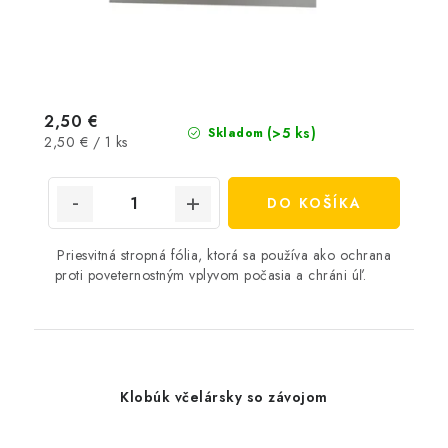
2,50 €
(>5 ks)
Skladom
Jednotková
2,50 € / 1 ks
cena:
DO KOŠÍKA
Priesvitná stropná fólia, ktorá sa používa ako ochrana
proti poveternostným vplyvom počasia a chráni úľ.
Klobúk včelársky so závojom