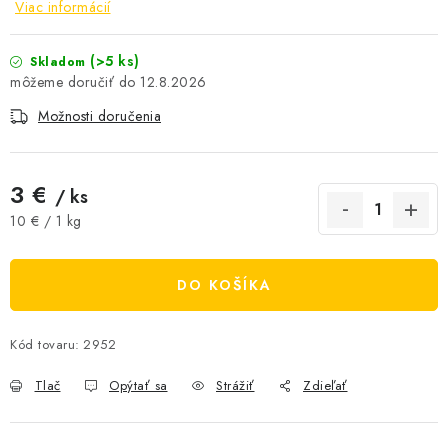
Viac informácií
AKCIE A ZĽAVY
(>5 ks)
Skladom
NOVINKY
12.8.2026
Možnosti doručenia
ČOKOLÁDA
VÝŽIVOVÉ DOPLNKY
3 €
/ ks
Jednotková cena:
10 € / 1 kg
Kamenná predajňa
Náš príbeh
Články
Napísali o nás
Kontakty
Doprava a platba
Najčastejšie otázky FAQ
DO KOŠÍKA
Fotogaléria
Obchodné podmienky
Ochrana osobných údajov
Kód tovaru:
2952
Vrátenie tovaru, výmena a reklamácie
Veľkoobchod
Tlač
Opýtať sa
Strážiť
Zdieľať