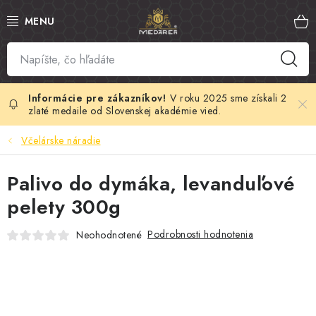
Prejsť
na
obsah
SLOVENSKÝ MED
MANUKA MED
V roku 2025 sme získali 2
zlaté medaile od Slovenskej akadémie vied.
VČELÍ PEĽ
Včelárske náradie
PROPOLIS
Palivo do dymáka, levanduľové
pelety 300g
MATERSKÁ KAŠIČKA
Podrobnosti hodnotenia
Neohodnotené
VČELÍ JED
MEDOVÁ KOZMETIKA