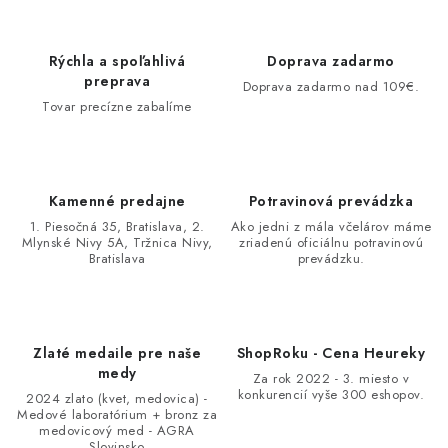
Rýchla a spoľahlivá
Doprava zadarmo
preprava
Doprava zadarmo nad 109€.
Tovar precízne zabalíme
Kamenné predajne
Potravinová prevádzka
1. Piesočná 35, Bratislava, 2.
Ako jedni z mála včelárov máme
Mlynské Nivy 5A, Tržnica Nivy,
zriadenú oficiálnu potravinovú
Bratislava
prevádzku.
Zlaté medaile pre naše
ShopRoku - Cena Heureky
medy
Za rok 2022 - 3. miesto v
konkurencií vyše 300 eshopov.
2024 zlato (kvet, medovica) -
Medové laboratórium + bronz za
medovicový med - AGRA
Slovinsko