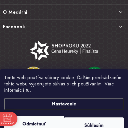
p
ä
Doprava a platba
O Medárni
t
Vrátenie tovaru, výmena a reklamácie
i
Kontakt
Facebook
e
Najčastejšie otázky FAQ
Náš príbeh
Hodnotenie obchodu
Kamenná predajňa
Obchodné podmienky
Články
Ochrana osobných údajov
Napísali o nás
Veľkoobchod
Tento web používa súbory cookie. Ďalším prechádzaním
Fotogaléria
tohto webu vyjadrujete súhlas s ich používaním. Viac
Novinky
informácií
tu
.
Nastavenie
Copyright 2026
MEDÁREŇ
. Všetky práva vyhradené.
Upraviť nastavenie
Odmietnuť
Zobraziť
Súhlasím
cookies