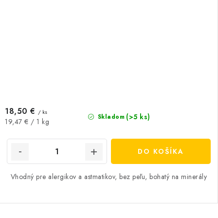
18,50 €
/ ks
(>5 ks)
Skladom
Jednotková
19,47 € / 1 kg
cena:
DO KOŠÍKA
Vhodný pre alergikov a astmatikov, bez peľu, bohatý na minerály