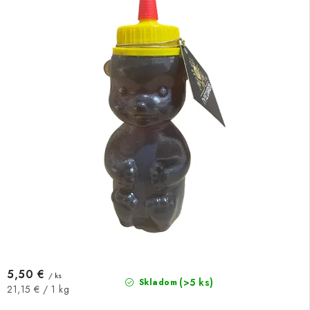
5,50 €
/ ks
(>5 ks)
Skladom
Jednotková
21,15 € / 1 kg
cena: