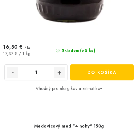
16,50 €
/ ks
(>5 ks)
Skladom
Jednotková
17,37 € / 1 kg
cena:
DO KOŠÍKA
Vhodný pre alergikov a astmatikov
Medovicový med "4 nohy" 150g