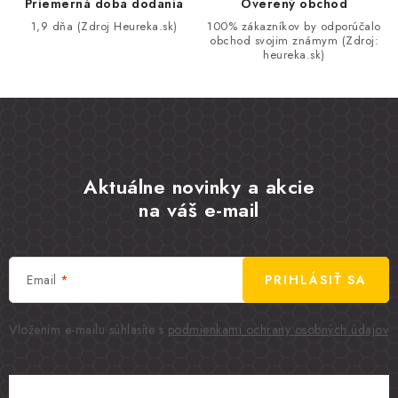
Priemerná doba dodania
Overený obchod
1,9 dňa (Zdroj Heureka.sk)
100% zákazníkov by odporúčalo
obchod svojim známym (Zdroj:
heureka.sk)
Aktuálne novinky a akcie
na váš e-mail
Email
PRIHLÁSIŤ SA
Vložením e-mailu súhlasíte s
podmienkami ochrany osobných údajov