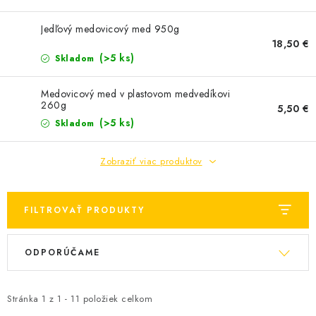
MEDOVINA
Jedľový medovicový med 950g
MEDOVÉ DARČEKOVÉ SETY
18,50 €
(>5 ks)
Skladom
VÝROBKY Z VOSKU
Medovicový med v plastovom medvedíkovi
260g
5,50 €
DOPLNKY KU VČELÍM PRODUKTOM
(>5 ks)
Skladom
MEDOVÉ CUKROVINKY
Zobraziť viac produktov
SLUŽBY VČELÁRA
FILTROVAŤ PRODUKTY
DARČEKOVÝ POUKAZ
V
R
ODPORÚČAME
ý
a
VČELÁRSKE POTREBY
p
d
LITERATÚRA - KNIHY
i
e
Stránka
1
z
1
-
11
položiek celkom