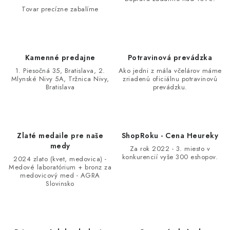
c
Tovar precízne zabalíme
i
e
p
Kamenné predajne
Potravinová prevádzka
r
1. Piesočná 35, Bratislava, 2.
Ako jedni z mála včelárov máme
v
Mlynské Nivy 5A, Tržnica Nivy,
zriadenú oficiálnu potravinovú
Bratislava
prevádzku.
k
y
v
ý
Zlaté medaile pre naše
ShopRoku - Cena Heureky
p
medy
Za rok 2022 - 3. miesto v
i
konkurencií vyše 300 eshopov.
2024 zlato (kvet, medovica) -
Medové laboratórium + bronz za
s
medovicový med - AGRA
u
Slovinsko