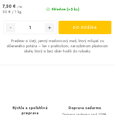
7,50 €
/ ks
(>5 ks)
Skladom
Jednotková
50 € / 1 kg
cena:
DO KOŠÍKA
Predstav si čistý, jemný medovicový med, ktorý miluješ zo
skleneného pohára – len v praktickom, nerozbitnom plastovom
obale, ktorý si bez obáv hodíš do ruksaku.
O
v
l
á
d
Rýchla a spoľahlivá
Doprava zadarmo
a
preprava
Doprava zadarmo nad 109€.