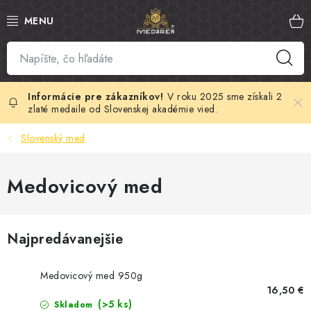
Prejsť
na
obsah
SLOVENSKÝ MED
MANUKA MED
V roku 2025 sme získali 2
zlaté medaile od Slovenskej akadémie vied.
VČELÍ PEĽ
Slovenský med
PROPOLIS
Medovicový med
MATERSKÁ KAŠIČKA
Najpredávanejšie
VČELÍ JED
MEDOVÁ KOZMETIKA
Medovicový med 950g
16,50 €
(>5 ks)
Skladom