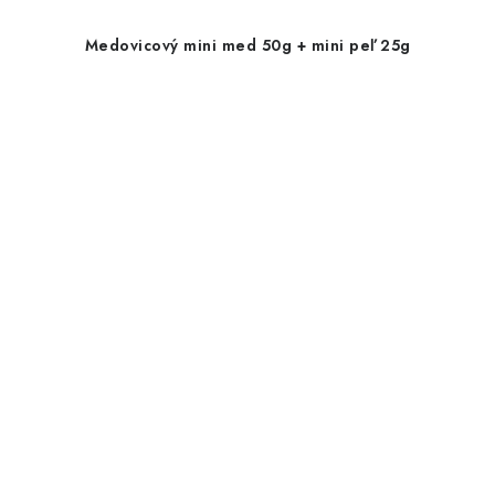
Medovicový mini med 50g + mini peľ 25g