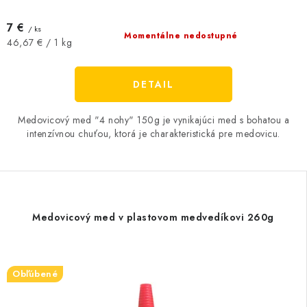
7 €
/ ks
Momentálne nedostupné
Jednotková
46,67 € / 1 kg
cena:
DETAIL
Medovicový med "4 nohy" 150g je vynikajúci med s bohatou a
intenzívnou chuťou, ktorá je charakteristická pre medovicu.
Medovicový med v plastovom medvedíkovi 260g
Obľúbené