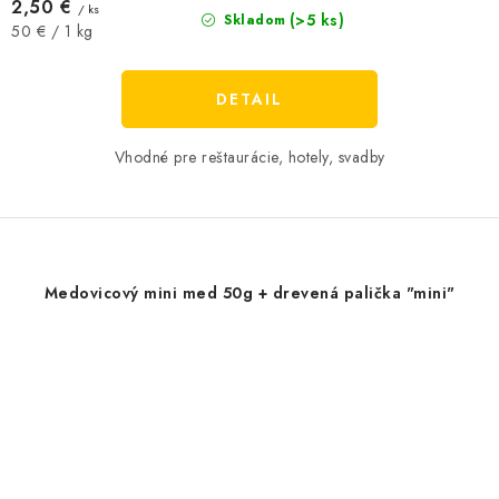
2,50 €
/ ks
(>5 ks)
Skladom
Jednotková
50 € / 1 kg
cena:
DETAIL
Vhodné pre reštaurácie, hotely, svadby
Medovicový mini med 50g + drevená palička "mini"