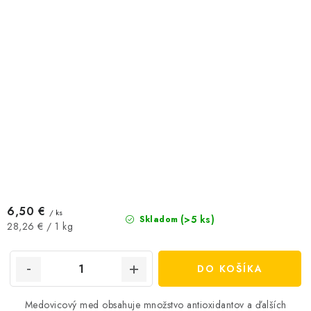
6,50 €
/ ks
(>5 ks)
Skladom
Jednotková
28,26 € / 1 kg
cena:
DO KOŠÍKA
Medovicový med obsahuje množstvo antioxidantov a ďalších