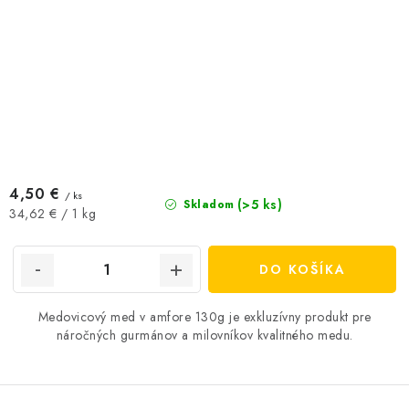
4,50 €
/ ks
(>5 ks)
Skladom
Jednotková
34,62 € / 1 kg
cena:
DO KOŠÍKA
Medovicový med v amfore 130g je exkluzívny produkt pre
náročných gurmánov a milovníkov kvalitného medu.