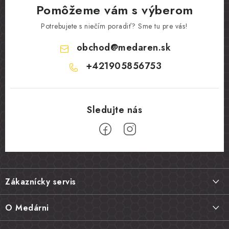
Pomôžeme vám s výberom
Potrebujete s niečím poradiť? Sme tu pre vás!
obchod
@
medaren.sk
+421905856753
Z
á
Zákaznícky servis
p
ä
Doprava a platba
O Medárni
t
Vrátenie tovaru, výmena a reklamácie
Kontakt