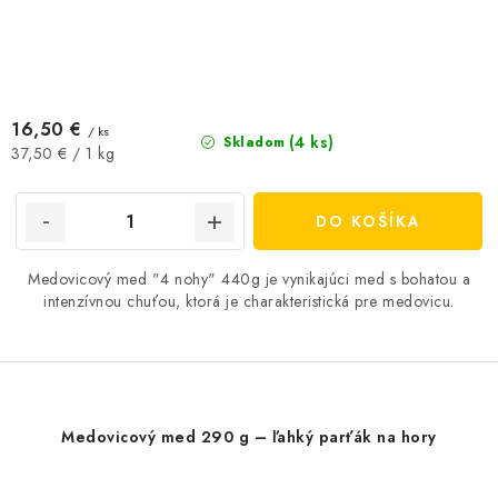
16,50 €
/ ks
(4 ks)
Skladom
Jednotková
37,50 € / 1 kg
cena:
DO KOŠÍKA
Medovicový med "4 nohy" 440g je vynikajúci med s bohatou a
intenzívnou chuťou, ktorá je charakteristická pre medovicu.
Medovicový med 290 g – ľahký parťák na hory