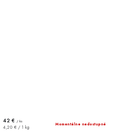
42 €
/ ks
Momentálne nedostupné
Jednotková
4,20 € / 1 kg
cena: