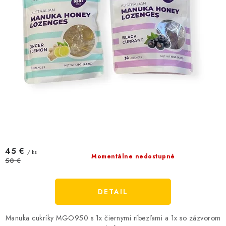
v
45 €
/ ks
Momentálne nedostupné
50 €
DETAIL
Manuka cukríky MGO950 s 1x čiernymi ríbezľami a 1x so zázvorom