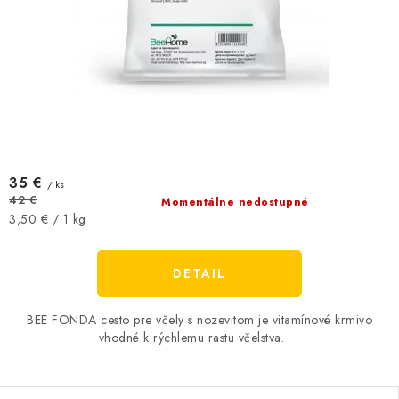
35 €
/ ks
42 €
Momentálne nedostupné
Jednotková
3,50 € / 1 kg
cena:
DETAIL
BEE FONDA cesto pre včely s nozevitom je vitamínové krmivo
vhodné k rýchlemu rastu včelstva.