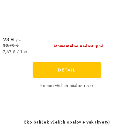
23 €
/ ks
33,70 €
Momentálne nedostupné
Jednotková
7,67 € / 1 ks
cena:
DETAIL
Kombo včelích obalov + vak
Eko balíček včelích obalov + vak (kvety)