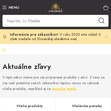
Prejsť
na
obsah
SLOVENSKÝ MED
MANUKA MED
V roku 2025 sme získali 2
zlaté medaile od Slovenskej akadémie vied.
VČELÍ PEĽ
Domov
PROPOLIS
Aktuálne zľavy
MATERSKÁ KAŠIČKA
V tejto sekcii máme pre vás pripravené produkty v akcii. Z času na
čas radi potešíme našich zákazníkov lepšou cenou na vybrané
VČELÍ JED
včelie produkty, napríklad aj na
manuka medy
.
MEDOVÁ KOZMETIKA
Včelie produkty
Včelárske potreby