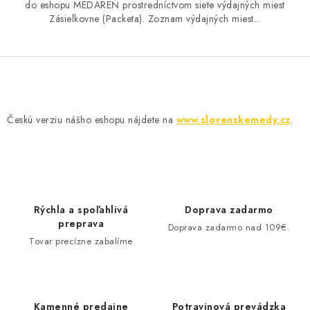
do eshopu MEDÁREŇ prostredníctvom siete výdajných miest
Zásielkovne (Packeta). Zoznam výdajných miest...
O
v
Českú verziu nášho eshopu nájdete na
www.slovenskemedy.cz
.
l
á
d
a
c
Rýchla a spoľahlivá
Doprava zadarmo
i
preprava
Doprava zadarmo nad 109€.
e
Tovar precízne zabalíme
p
r
v
Kamenné predajne
Potravinová prevádzka