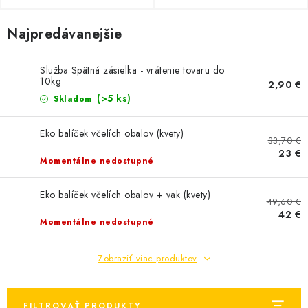
MEDOVINA
Najpredávanejšie
MEDOVÉ DARČEKOVÉ SETY
Služba Spätná zásielka - vrátenie tovaru do
VÝROBKY Z VOSKU
10kg
2,90 €
(>5 ks)
Skladom
DOPLNKY KU VČELÍM PRODUKTOM
Eko balíček včelích obalov (kvety)
33,70 €
MEDOVÉ CUKROVINKY
23 €
Momentálne nedostupné
SLUŽBY VČELÁRA
Eko balíček včelích obalov + vak (kvety)
49,60 €
42 €
DARČEKOVÝ POUKAZ
Momentálne nedostupné
VČELÁRSKE POTREBY
Zobraziť viac produktov
LITERATÚRA - KNIHY
FILTROVAŤ PRODUKTY