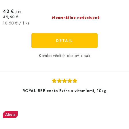
42 €
/ ks
49,60 €
Momentálne nedostupné
Jednotková
10,50 € / 1 ks
cena:
DETAIL
Kombo včelích obalov + vak
ROYAL BEE cesto Extra s vitamínmi, 10kg
Akcia