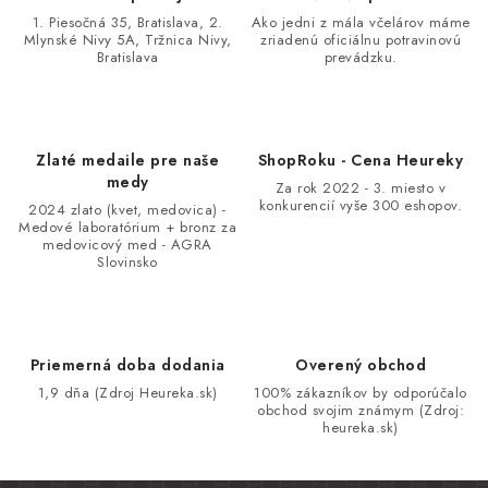
k
1. Piesočná 35, Bratislava, 2.
Ako jedni z mála včelárov máme
y
Mlynské Nivy 5A, Tržnica Nivy,
zriadenú oficiálnu potravinovú
v
Bratislava
prevádzku.
ý
p
i
Zlaté medaile pre naše
ShopRoku - Cena Heureky
s
medy
Za rok 2022 - 3. miesto v
u
konkurencií vyše 300 eshopov.
2024 zlato (kvet, medovica) -
Medové laboratórium + bronz za
medovicový med - AGRA
Slovinsko
Priemerná doba dodania
Overený obchod
1,9 dňa (Zdroj Heureka.sk)
100% zákazníkov by odporúčalo
obchod svojim známym (Zdroj:
heureka.sk)