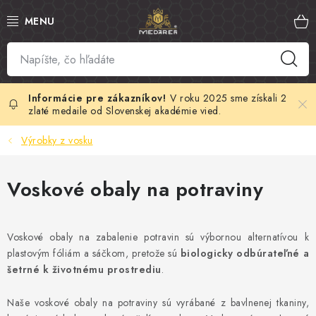
Prejsť
na
obsah
SLOVENSKÝ MED
MANUKA MED
V roku 2025 sme získali 2
zlaté medaile od Slovenskej akadémie vied.
VČELÍ PEĽ
Výrobky z vosku
PROPOLIS
Voskové obaly na potraviny
MATERSKÁ KAŠIČKA
Voskové obaly na zabalenie potravin sú výbornou alternatívou k
VČELÍ JED
plastovým fóliám a sáčkom, pretože sú
biologicky odbúrateľné a
šetrné k životnému prostrediu
.
MEDOVÁ KOZMETIKA
Naše voskové obaly na potraviny sú vyrábané z bavlnenej tkaniny,