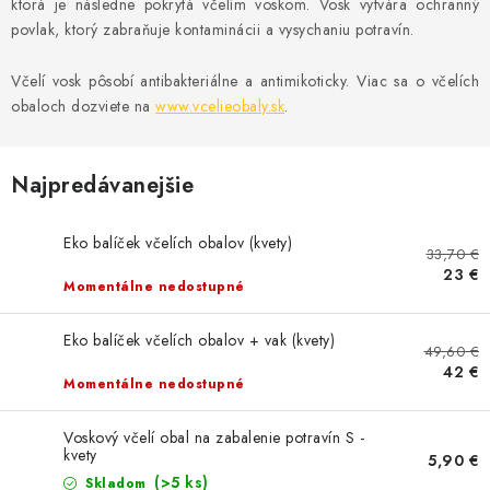
MEDOVINA
ktorá je následne pokrytá včelím voskom. Vosk vytvára ochranný
povlak, ktorý zabraňuje kontaminácii a vysychaniu potravín.
MEDOVÉ DARČEKOVÉ SETY
Včelí vosk pôsobí
antibakteriálne a antimikoticky
. Viac sa o včelích
obaloch dozviete na
www.vcelieobaly.sk
.
VÝROBKY Z VOSKU
DOPLNKY KU VČELÍM PRODUKTOM
Najpredávanejšie
MEDOVÉ CUKROVINKY
Eko balíček včelích obalov (kvety)
33,70 €
23 €
SLUŽBY VČELÁRA
Momentálne nedostupné
Eko balíček včelích obalov + vak (kvety)
DARČEKOVÝ POUKAZ
49,60 €
42 €
Momentálne nedostupné
VČELÁRSKE POTREBY
Voskový včelí obal na zabalenie potravín S -
kvety
LITERATÚRA - KNIHY
5,90 €
(>5 ks)
Skladom