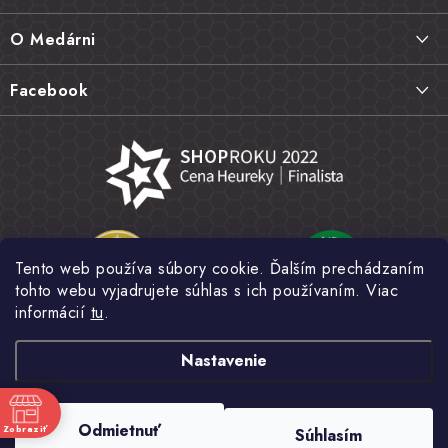
ä
Doprava a platba
O Medárni
t
Vrátenie tovaru, výmena a reklamácie
i
Kontakt
Facebook
e
Najčastejšie otázky FAQ
Náš príbeh
Hodnotenie obchodu
Kamenná predajňa
Obchodné podmienky
Články
Ochrana osobných údajov
Napísali o nás
Veľkoobchod
Tento web používa súbory cookie. Ďalším prechádzaním
Fotogaléria
tohto webu vyjadrujete súhlas s ich používaním. Viac
Novinky
informácií
tu
.
Nastavenie
Copyright 2026
MEDÁREŇ
. Všetky práva vyhradené.
Upraviť nastavenie
Odmietnuť
Zobraziť
Súhlasím
cookies