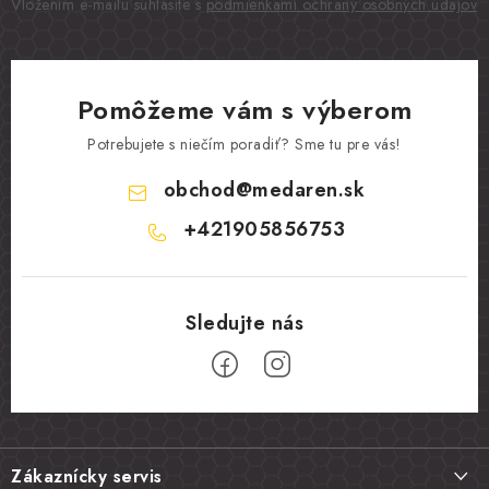
Vložením e-mailu súhlasíte s
podmienkami ochrany osobných údajov
Pomôžeme vám s výberom
Potrebujete s niečím poradiť? Sme tu pre vás!
obchod
@
medaren.sk
+421905856753
Z
á
Zákaznícky servis
p