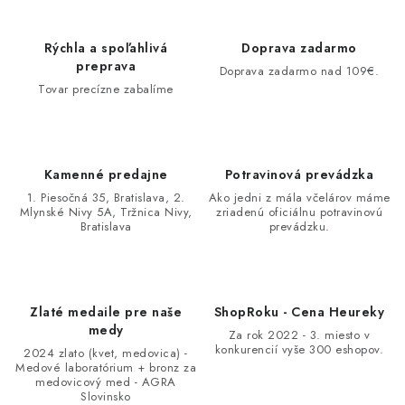
Rýchla a spoľahlivá
Doprava zadarmo
preprava
Doprava zadarmo nad 109€.
Tovar precízne zabalíme
Kamenné predajne
Potravinová prevádzka
1. Piesočná 35, Bratislava, 2.
Ako jedni z mála včelárov máme
Mlynské Nivy 5A, Tržnica Nivy,
zriadenú oficiálnu potravinovú
Bratislava
prevádzku.
Zlaté medaile pre naše
ShopRoku - Cena Heureky
medy
Za rok 2022 - 3. miesto v
konkurencií vyše 300 eshopov.
2024 zlato (kvet, medovica) -
Medové laboratórium + bronz za
medovicový med - AGRA
Slovinsko