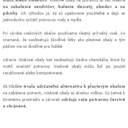
á
mäso alebo sladkosti
. Voskové obaly na potraviny sú tiež ideálne
d
na zabalenie sendvičov, balenie desiaty, obedov a na
pikniky
. Ich výhodou je, že sú opakovane použiteľné a dajú sa
a
jednoducho vyčistiť pomocou vody a mydla.
c
i
Pri výrobe voskových obalov používame vlastný prírodný vosk, čo
e
znamená, že neobsahujú škodlivé látky ako plastové obaly a tým
p
pádom nie sú škodlivé pre ľudské
r
v
zdravie. Voskové obaly tiež neobsahujú žiadne chemikálie, ktoré by
k
mohli znečistiť potraviny. Voskové obaly môžu byť po použití
y
recyklované alebo kompostované.
v
Ak hľadáte
trvalo udržateľnú alternatívu k plastovým obalom
ý
na zabalenie potravín, voskové obaly sú skvelou voľbou. Sú šetrné k
p
životnému prostrediu a zároveň
udržujú vaše potraviny čerstvé
i
a chránené.
s
u