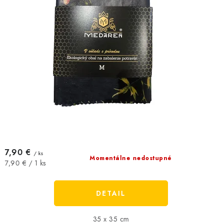
7,90 €
/ ks
Momentálne nedostupné
Jednotková
7,90 € / 1 ks
cena:
DETAIL
35 x 35 cm