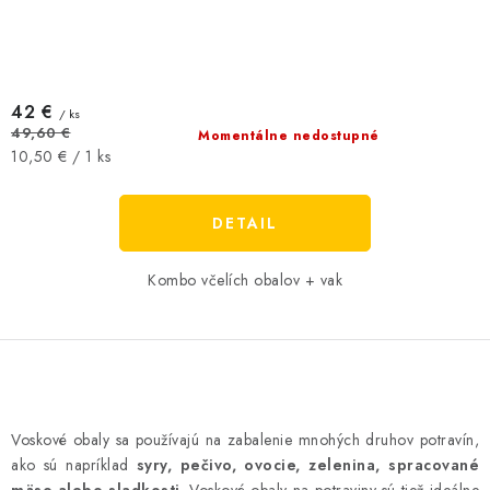
42 €
/ ks
49,60 €
Momentálne nedostupné
Jednotková
10,50 € / 1 ks
cena:
DETAIL
Kombo včelích obalov + vak
O
v
Voskové obaly sa používajú na zabalenie mnohých druhov potravín,
l
ako sú napríklad
syry, pečivo, ovocie, zelenina, spracované