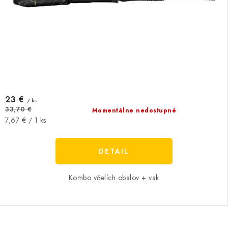
23 €
/ ks
33,70 €
Momentálne nedostupné
Jednotková
7,67 € / 1 ks
cena:
DETAIL
Kombo včelích obalov + vak