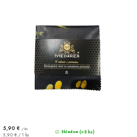
t
u
o
k
v
t
o
v
5,90 €
/ ks
(>5 ks)
Skladom
Jednotková
5,90 € / 1 ks