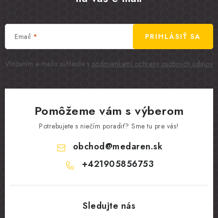
Email
PRIHLÁSIŤ SA
Vložením e-mailu súhlasíte s
podmienkami ochrany osobných údajov
Pomôžeme vám s výberom
Potrebujete s niečím poradiť? Sme tu pre vás!
obchod
@
medaren.sk
+421905856753