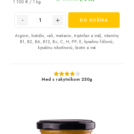
Jednotková
1 100 € / 1 kg
cena:
DO KOŠÍKA
Arginin, histidin, vali, metianin, triptofan a iné), vitamíny
B1, B2, B6, B12, Bc, C, H, PP, E, kyselinu fóliovú,
kyselinu nikotínovú, biotin a iné
Med s rakytníkom 250g