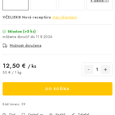
+ ďalšie (1)
AKCIE A ZĽAVY
VČELIEK
Nová receptúra
Viac informácií
®
NOVINKY
(>5 ks)
Skladom
ČOKOLÁDA
11.8.2026
VÝŽIVOVÉ DOPLNKY
Možnosti doručenia
Kamenná predajňa
Náš príbeh
Články
Napísali o nás
12,50 €
/ ks
Kontakty
Doprava a platba
Najčastejšie otázky FAQ
Jednotková cena:
50 € / 1 kg
Fotogaléria
Obchodné podmienky
Ochrana osobných údajov
DO KOŠÍKA
Vrátenie tovaru, výmena a reklamácie
Veľkoobchod
Kód tovaru:
39
Tlač
Opýtať sa
Strážiť
Zdieľať