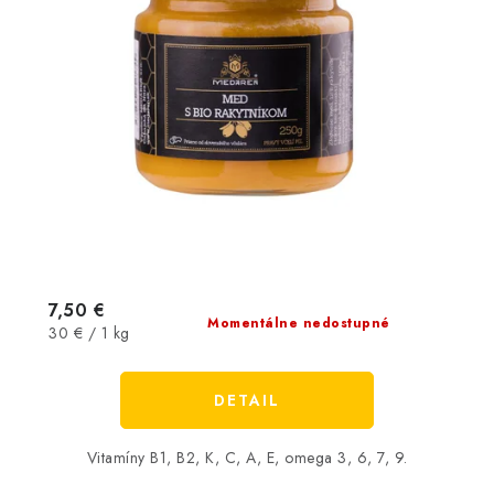
7,50 €
Momentálne nedostupné
Jednotková
30 € / 1 kg
cena:
DETAIL
Vitamíny B1, B2, K, C, A, E, omega 3, 6, 7, 9.