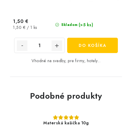
1,50 €
(>5 ks)
Skladom
Jednotková
1,50 € / 1 ks
cena:
DO KOŠÍKA
Vhodné na svadby, pre firmy, hotely...
Podobné produkty
Materská kašička 10g