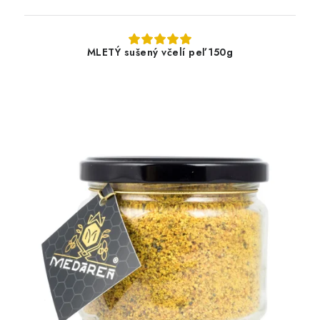
MLETÝ sušený včelí peľ 150g