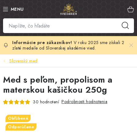
Prejsť
na
obsah
SLOVENSKÝ MED
MANUKA MED
V roku 2025 sme získali 2
zlaté medaile od Slovenskej akadémie vied.
VČELÍ PEĽ
Slovenský med
PROPOLIS
Med s peľom, propolisom a
materskou kašičkou 250g
MATERSKÁ KAŠIČKA
Podrobnosti hodnotenia
30 hodnotení
VČELÍ JED
Obľúbené
MEDOVÁ KOZMETIKA
Odporúčame