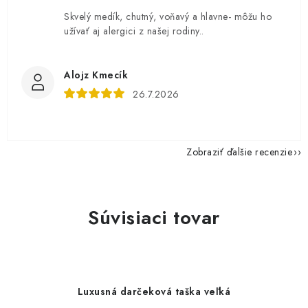
Skvelý medík, chutný, voňavý a hlavne- môžu ho
užívať aj alergici z našej rodiny..
Alojz Kmecík
26.7.2026
Zobraziť ďalšie recenzie
Súvisiaci tovar
Luxusná darčeková taška veľká