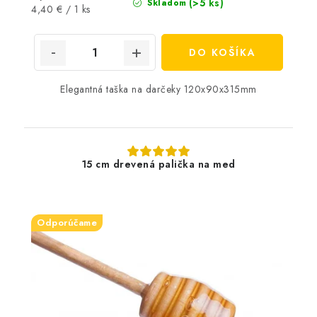
(>5 ks)
Skladom
Jednotková
4,40 € / 1 ks
cena:
DO KOŠÍKA
Elegantná taška na darčeky 120x90x315mm
15 cm drevená palička na med
Odporúčame