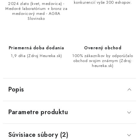
konkurencií vyše 300 eshopov.
2024 zlato (kvet, medovica) -
Medové laboratórium + bronz za
medovicový med - AGRA
Slovinsko
Priemerná doba dodania
Overený obchod
1,9 dňa (Zdroj Heureka.sk)
100% zákazníkov by odporúčalo
obchod svojim známym (Zdroj:
heureka.sk)
Popis
Parametre produktu
Súvisiace súbory (2)