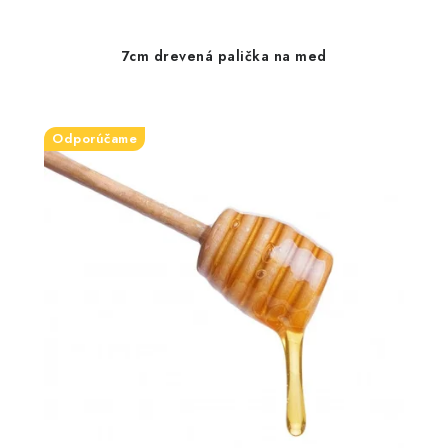
7cm drevená palička na med
Odporúčame