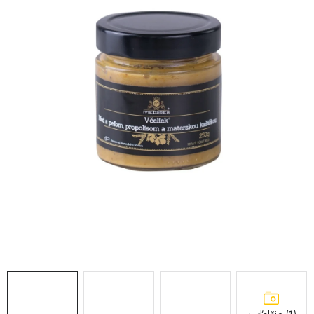
MEDOVINA
MEDOVÉ DARČEKOVÉ SETY
VÝROBKY Z VOSKU
DOPLNKY KU VČELÍM PRODUKTOM
MEDOVÉ CUKROVINKY
SLUŽBY VČELÁRA
DARČEKOVÝ POUKAZ
VČELÁRSKE POTREBY
LITERATÚRA - KNIHY