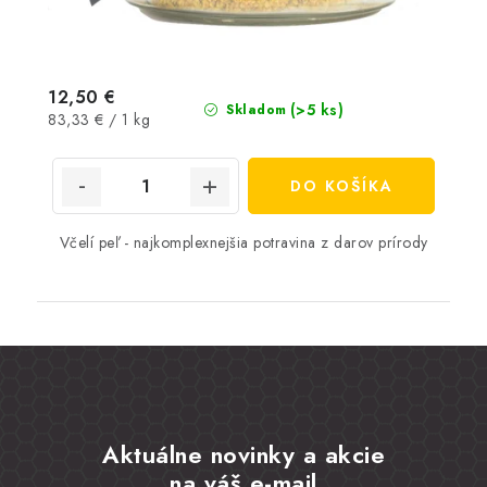
12,50 €
(>5 ks)
Skladom
Jednotková
83,33 € / 1 kg
cena:
DO KOŠÍKA
Včelí peľ - najkomplexnejšia potravina z darov prírody
Aktuálne novinky a akcie
na váš e-mail