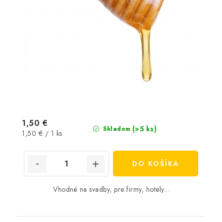
1,50 €
(>5 ks)
Skladom
Jednotková
1,50 € / 1 ks
cena:
DO KOŠÍKA
Vhodné na svadby, pre firmy, hotely...