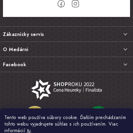
Z
á
Zákaznícky servis
p
ä
Doprava a platba
O Medárni
t
Vrátenie tovaru, výmena a reklamácie
i
Kontakt
Facebook
e
Najčastejšie otázky FAQ
Náš príbeh
Hodnotenie obchodu
Kamenná predajňa
Obchodné podmienky
Články
Ochrana osobných údajov
Napísali o nás
Veľkoobchod
Tento web používa súbory cookie. Ďalším prechádzaním
Fotogaléria
tohto webu vyjadrujete súhlas s ich používaním. Viac
Novinky
informácií
tu
.