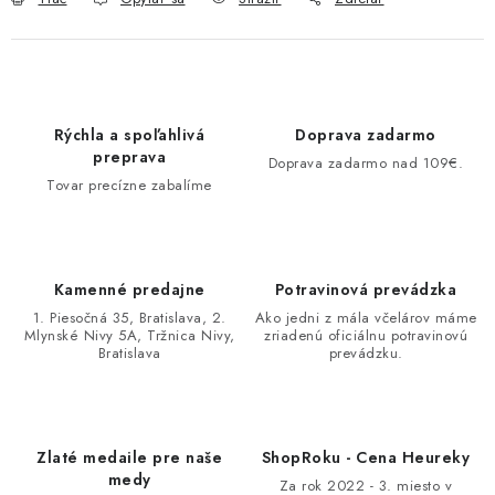
Rýchla a spoľahlivá
Doprava zadarmo
preprava
Doprava zadarmo nad 109€.
Tovar precízne zabalíme
Kamenné predajne
Potravinová prevádzka
1. Piesočná 35, Bratislava, 2.
Ako jedni z mála včelárov máme
Mlynské Nivy 5A, Tržnica Nivy,
zriadenú oficiálnu potravinovú
Bratislava
prevádzku.
Zlaté medaile pre naše
ShopRoku - Cena Heureky
medy
Za rok 2022 - 3. miesto v