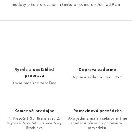
medový plást v drevenom rámiku o rozmere 47cm x 39cm
O
v
l
á
d
Rýchla a spoľahlivá
Doprava zadarmo
a
preprava
Doprava zadarmo nad 109€.
c
Tovar precízne zabalíme
i
e
p
Kamenné predajne
Potravinová prevádzka
r
1. Piesočná 35, Bratislava, 2.
Ako jedni z mála včelárov máme
v
Mlynské Nivy 5A, Tržnica Nivy,
zriadenú oficiálnu potravinovú
Bratislava
prevádzku.
k