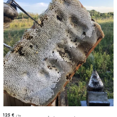
125 €
/ ks