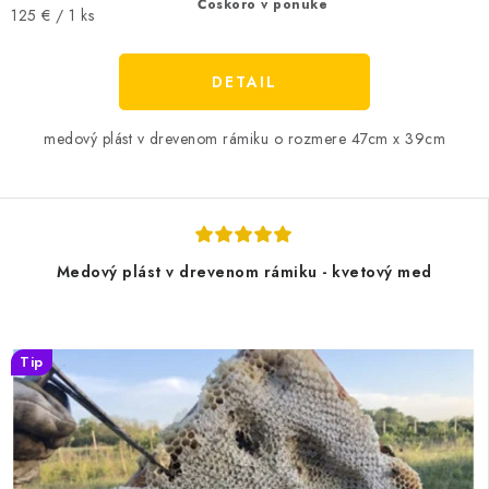
Čoskoro v ponuke
Jednotková
125 € / 1 ks
cena:
DETAIL
medový plást v drevenom rámiku o rozmere 47cm x 39cm
Medový plást v drevenom rámiku - kvetový med
Tip