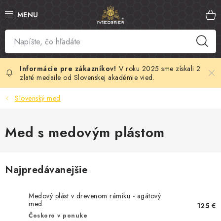
Prejsť
na
obsah
SLOVENSKÝ MED
MANUKA MED
V roku 2025 sme získali 2
zlaté medaile od Slovenskej akadémie vied.
VČELÍ PEĽ
Slovenský med
PROPOLIS
Med s medovým plástom
MATERSKÁ KAŠIČKA
Najpredávanejšie
VČELÍ JED
MEDOVÁ KOZMETIKA
Medový plást v drevenom rámiku - agátový
med
125 €
Čoskoro v ponuke