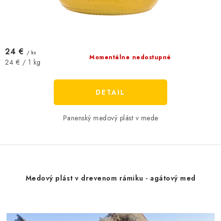
24 €
/ ks
Momentálne nedostupné
Jednotková
24 € / 1 kg
cena:
DETAIL
Panenský medový plást v mede
Medový plást v drevenom rámiku - agátový med