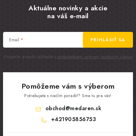
Aktuálne novinky a akcie
na váš e-mail
Email
PRIHLÁSIŤ SA
Vložením e-mailu súhlasíte s
podmienkami ochrany osobných údajov
Pomôžeme vám s výberom
Potrebujete s niečím poradiť? Sme tu pre vás!
obchod
@
medaren.sk
+421905856753