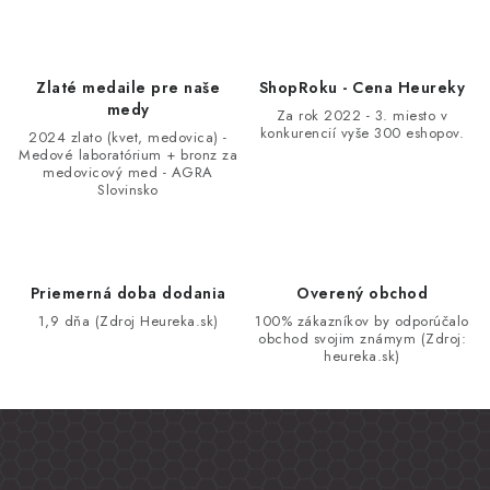
y
v
ý
Zlaté medaile pre naše
ShopRoku - Cena Heureky
p
medy
Za rok 2022 - 3. miesto v
i
konkurencií vyše 300 eshopov.
2024 zlato (kvet, medovica) -
Medové laboratórium + bronz za
s
medovicový med - AGRA
u
Slovinsko
Priemerná doba dodania
Overený obchod
1,9 dňa (Zdroj Heureka.sk)
100% zákazníkov by odporúčalo
obchod svojim známym (Zdroj:
heureka.sk)