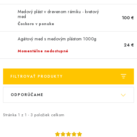
MEDOVINA
Medový plást v drevenom rámiku - kvetový
MEDOVÉ DARČEKOVÉ SETY
med
100 €
Čoskoro v ponuke
VÝROBKY Z VOSKU
Agátový med s medovým plástom 1000g
24 €
DOPLNKY KU VČELÍM PRODUKTOM
Momentálne nedostupné
MEDOVÉ CUKROVINKY
FILTROVAŤ PRODUKTY
SLUŽBY VČELÁRA
V
R
ODPORÚČAME
DARČEKOVÝ POUKAZ
ý
a
p
d
VČELÁRSKE POTREBY
i
e
Stránka
1
z
1
-
3
položiek celkom
s
n
LITERATÚRA - KNIHY
p
i