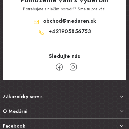
Potrebujete s niečím poradiť? Sme tu pre vás!
obchod
@
medaren.sk
+421905856753
Z
á
Zákaznícky servis
p
ä
Doprava a platba
O Medárni
t
Vrátenie tovaru, výmena a reklamácie
i
Kontakt
Facebook