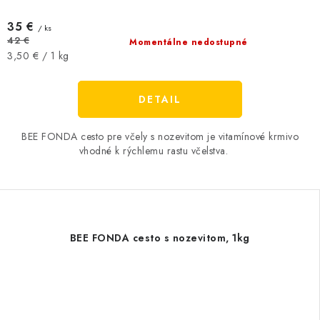
35 €
/ ks
42 €
Momentálne nedostupné
Jednotková
3,50 € / 1 kg
cena:
DETAIL
BEE FONDA cesto pre včely s nozevitom je vitamínové krmivo
vhodné k rýchlemu rastu včelstva.
BEE FONDA cesto s nozevitom, 1kg