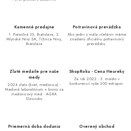
c
i
e
p
Kamenné predajne
Potravinová prevádzka
r
1. Piesočná 35, Bratislava, 2.
Ako jedni z mála včelárov máme
v
Mlynské Nivy 5A, Tržnica Nivy,
zriadenú oficiálnu potravinovú
Bratislava
prevádzku.
k
y
v
ý
Zlaté medaile pre naše
ShopRoku - Cena Heureky
p
medy
Za rok 2022 - 3. miesto v
i
konkurencií vyše 300 eshopov.
2024 zlato (kvet, medovica) -
Medové laboratórium + bronz za
s
medovicový med - AGRA
u
Slovinsko
Priemerná doba dodania
Overený obchod