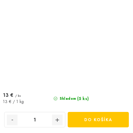
13 €
/ ks
(5 ks)
Skladom
Jednotková
13 € / 1 kg
cena:
DO KOŠÍKA