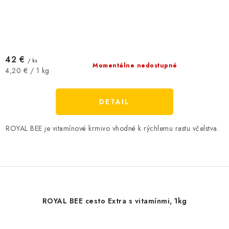
42 €
/ ks
Momentálne nedostupné
Jednotková
4,20 € / 1 kg
cena:
DETAIL
ROYAL BEE je vitamínové krmivo vhodné k rýchlemu rastu včelstva.
ROYAL BEE cesto Extra s vitamínmi, 1kg