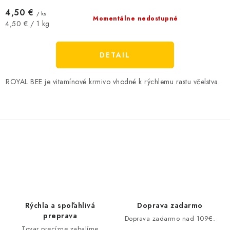
4,50 €
/ ks
Momentálne nedostupné
Jednotková
4,50 € / 1 kg
cena:
DETAIL
ROYAL BEE je vitamínové krmivo vhodné k rýchlemu rastu včelstva.
O
v
l
á
d
Rýchla a spoľahlivá
Doprava zadarmo
a
preprava
Doprava zadarmo nad 109€.
Tovar precízne zabalíme