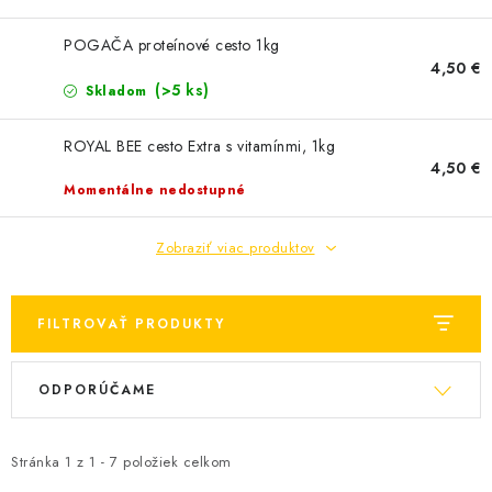
MEDOVINA
POGAČA proteínové cesto 1kg
MEDOVÉ DARČEKOVÉ SETY
4,50 €
(>5 ks)
Skladom
VÝROBKY Z VOSKU
ROYAL BEE cesto Extra s vitamínmi, 1kg
4,50 €
DOPLNKY KU VČELÍM PRODUKTOM
Momentálne nedostupné
MEDOVÉ CUKROVINKY
Zobraziť viac produktov
SLUŽBY VČELÁRA
FILTROVAŤ PRODUKTY
DARČEKOVÝ POUKAZ
V
R
ODPORÚČAME
ý
a
VČELÁRSKE POTREBY
p
d
LITERATÚRA - KNIHY
i
e
Stránka
1
z
1
-
7
položiek celkom