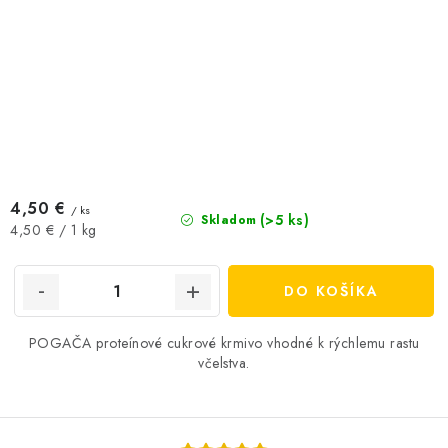
4,50 €
/ ks
(>5 ks)
Skladom
Jednotková
4,50 € / 1 kg
cena:
DO KOŠÍKA
POGAČA proteínové cukrové krmivo vhodné k rýchlemu rastu
včelstva.