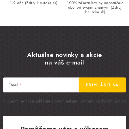
1,9 dňa (Zdroj Heureka.sk)
100% zákazníkov by odporúčalo
obchod svojim známym (Zdroj:
heureka.sk)
Aktuálne novinky a akcie
na váš e-mail
Email
PRIHLÁSIŤ SA
Vložením e-mailu súhlasíte s
podmienkami ochrany osobných údajov
Pomôžeme vám s výberom