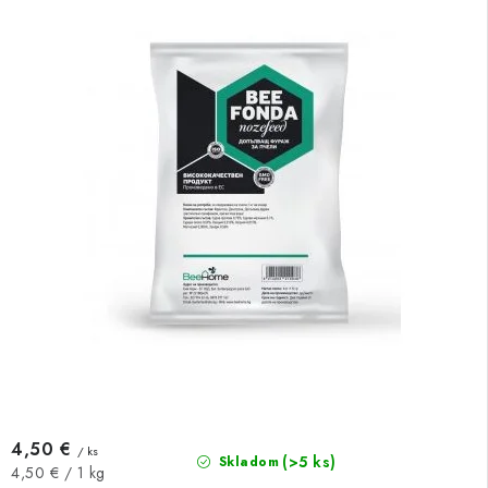
4,50 €
/ ks
(>5 ks)
Skladom
Jednotková
4,50 € / 1 kg