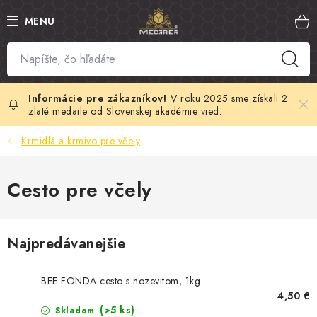
Prejsť
na
obsah
SLOVENSKÝ MED
MANUKA MED
V roku 2025 sme získali 2
zlaté medaile od Slovenskej akadémie vied.
VČELÍ PEĽ
Krmidlá a krmivo pre včely
PROPOLIS
Cesto pre včely
MATERSKÁ KAŠIČKA
Najpredávanejšie
VČELÍ JED
MEDOVÁ KOZMETIKA
BEE FONDA cesto s nozevitom, 1kg
4,50 €
(>5 ks)
Skladom