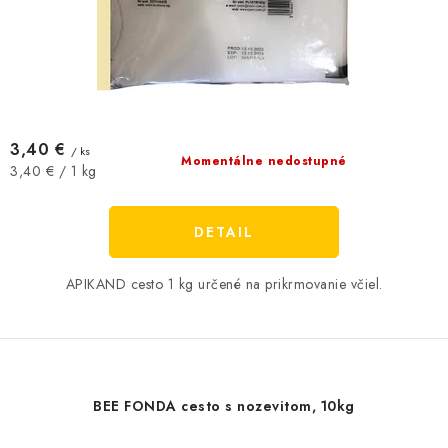
3,40 €
/ ks
Momentálne nedostupné
Jednotková
3,40 € / 1 kg
cena:
DETAIL
APIKAND cesto 1 kg určené na prikrmovanie včiel.
BEE FONDA cesto s nozevitom, 10kg