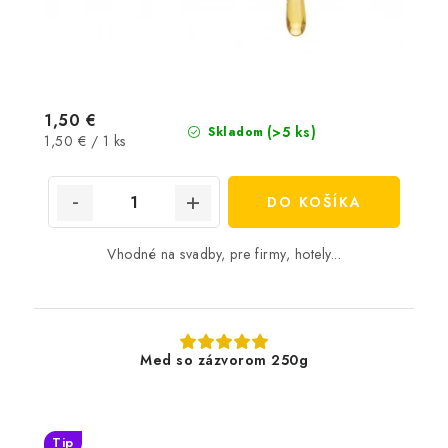
1,50 €
(>5 ks)
Skladom
Jednotková
1,50 € / 1 ks
cena:
DO KOŠÍKA
Vhodné na svadby, pre firmy, hotely...
Med so zázvorom 250g
Tip