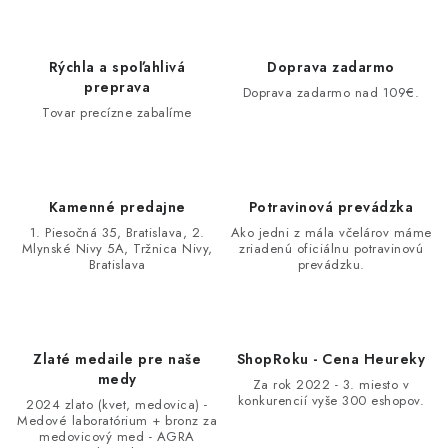
Rýchla a spoľahlivá
Doprava zadarmo
preprava
Doprava zadarmo nad 109€.
Tovar precízne zabalíme
Kamenné predajne
Potravinová prevádzka
1. Piesočná 35, Bratislava, 2.
Ako jedni z mála včelárov máme
Mlynské Nivy 5A, Tržnica Nivy,
zriadenú oficiálnu potravinovú
Bratislava
prevádzku.
Zlaté medaile pre naše
ShopRoku - Cena Heureky
medy
Za rok 2022 - 3. miesto v
konkurencií vyše 300 eshopov.
2024 zlato (kvet, medovica) -
Medové laboratórium + bronz za
medovicový med - AGRA