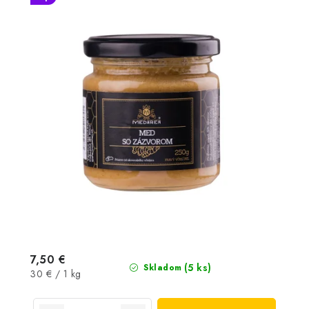
7,50 €
(5 ks)
Skladom
Jednotková
30 € / 1 kg
cena: