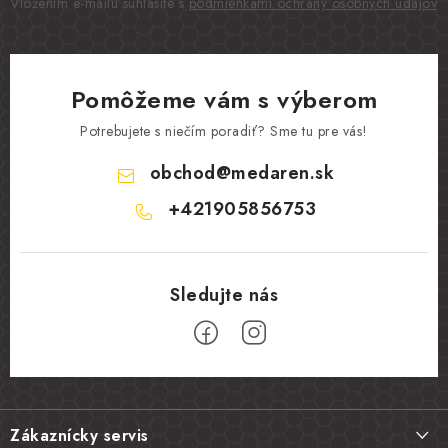
Vložením e-mailu súhlasíte s
podmienkami ochrany osobných údajov
Pomôžeme vám s výberom
Potrebujete s niečím poradiť? Sme tu pre vás!
obchod
@
medaren.sk
+421905856753
Z
á
Zákaznícky servis
p