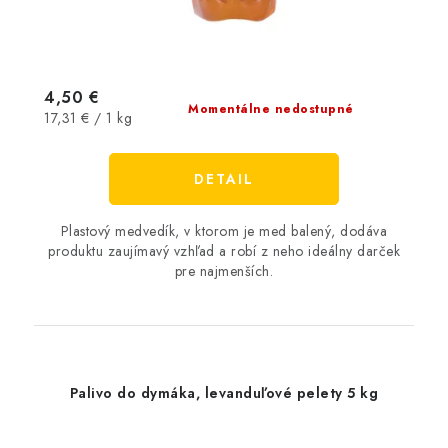
4,50 €
Momentálne nedostupné
Jednotková
17,31 € / 1 kg
cena:
DETAIL
Plastový medvedík, v ktorom je med balený, dodáva
produktu zaujímavý vzhľad a robí z neho ideálny darček
pre najmenších.
Palivo do dymáka, levanduľové pelety 5 kg