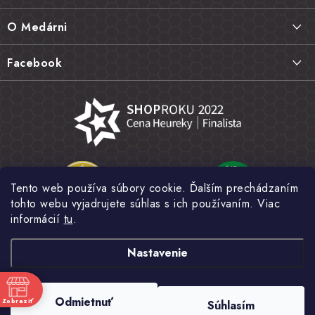
ä
Doprava a platba
O Medárni
t
Vrátenie tovaru, výmena a reklamácie
i
Kontakt
Facebook
e
Najčastejšie otázky FAQ
Náš príbeh
Hodnotenie obchodu
Kamenná predajňa
Obchodné podmienky
Články
Ochrana osobných údajov
Napísali o nás
Veľkoobchod
Tento web používa súbory cookie. Ďalším prechádzaním
Fotogaléria
tohto webu vyjadrujete súhlas s ich používaním. Viac
Novinky
informácií
tu
.
Nastavenie
Copyright 2026
MEDÁREŇ
. Všetky práva vyhradené.
Upraviť nastavenie
Odmietnuť
Zobraziť
Súhlasím
cookies