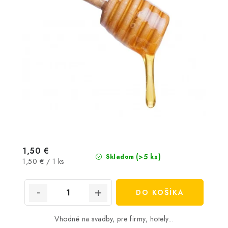
1,50 €
(>5 ks)
Skladom
Jednotková
1,50 € / 1 ks
cena:
DO KOŠÍKA
Vhodné na svadby, pre firmy, hotely...