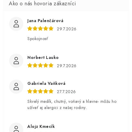
Jana Palenčárová
29.7.2026
Spokojnosť
Norbert Lauko
29.7.2026
Gabriela Vaňková
27.7.2026
Skvelý medík, chutný, voňavý a hlavne- môžu ho
užívať aj alergici z našej rodiny..
Alojz Kmecík