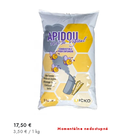
17,50 €
Momentálne nedostupné
Jednotková
3,50 € / 1 kg