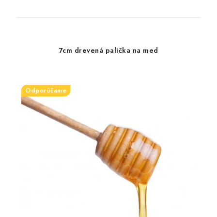
7cm drevená palička na med
Odporúčame