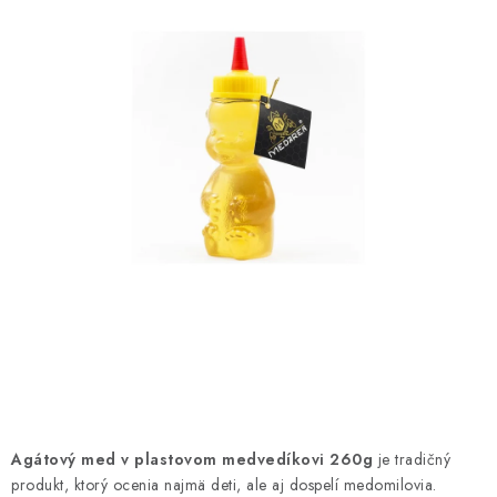
MEDOVINA
MEDOVÉ DARČEKOVÉ SETY
VÝROBKY Z VOSKU
DOPLNKY KU VČELÍM PRODUKTOM
MEDOVÉ CUKROVINKY
SLUŽBY VČELÁRA
DARČEKOVÝ POUKAZ
VČELÁRSKE POTREBY
Agátový med v plastovom medvedíkovi 260g
je tradičný
LITERATÚRA - KNIHY
produkt, ktorý ocenia najmä deti, ale aj dospelí medomilovia.