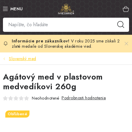
Prejsť
na
obsah
SLOVENSKÝ MED
MANUKA MED
V roku 2025 sme získali 2
zlaté medaile od Slovenskej akadémie vied.
VČELÍ PEĽ
Slovenský med
PROPOLIS
Agátový med v plastovom
medvedíkovi 260g
MATERSKÁ KAŠIČKA
Podrobnosti hodnotenia
Neohodnotené
VČELÍ JED
Obľúbené
MEDOVÁ KOZMETIKA