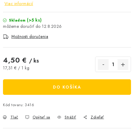
Viac informácií
AKCIE A ZĽAVY
(>5 ks)
Skladom
NOVINKY
12.8.2026
Možnosti doručenia
ČOKOLÁDA
VÝŽIVOVÉ DOPLNKY
4,50 €
/ ks
Jednotková cena:
17,31 € / 1 kg
Kamenná predajňa
Náš príbeh
Články
Napísali o nás
Kontakty
Doprava a platba
Najčastejšie otázky FAQ
DO KOŠÍKA
Fotogaléria
Obchodné podmienky
Ochrana osobných údajov
Kód tovaru:
3416
Vrátenie tovaru, výmena a reklamácie
Veľkoobchod
Tlač
Opýtať sa
Strážiť
Zdieľať