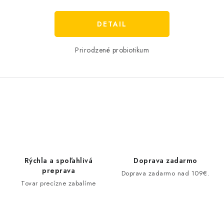
cena:
DETAIL
Prirodzené probiotikum
O
v
l
á
d
Rýchla a spoľahlivá
Doprava zadarmo
a
preprava
Doprava zadarmo nad 109€.
c
Tovar precízne zabalíme
i
e