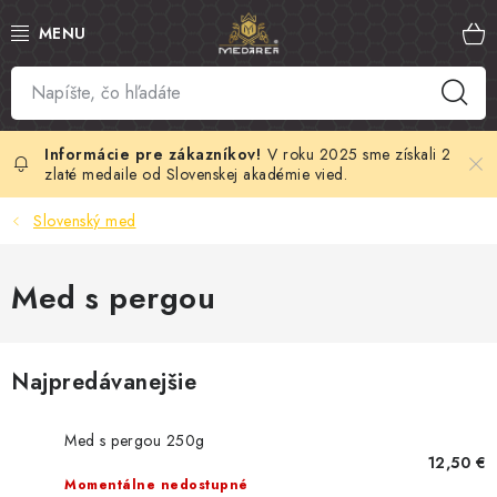
Prejsť
na
obsah
SLOVENSKÝ MED
MANUKA MED
V roku 2025 sme získali 2
zlaté medaile od Slovenskej akadémie vied.
VČELÍ PEĽ
Slovenský med
PROPOLIS
Med s pergou
MATERSKÁ KAŠIČKA
Najpredávanejšie
VČELÍ JED
MEDOVÁ KOZMETIKA
Med s pergou 250g
12,50 €
Momentálne nedostupné