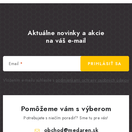
Aktuálne novinky a akcie
na váš e-mail
Email
PRIHLÁSIŤ SA
Vložením e-mailu súhlasíte s
podmienkami ochrany osobných údajov
Pomôžeme vám s výberom
Potrebujete s niečím poradiť? Sme tu pre vás!
obchod
@
medaren.sk