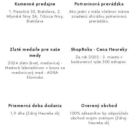
p
Kamenné predajne
Potravinová prevádzka
r
1. Piesočná 35, Bratislava, 2.
Ako jedni z mála včelárov máme
v
Mlynské Nivy 5A, Tržnica Nivy,
zriadenú oficiálnu potravinovú
Bratislava
prevádzku.
k
y
v
ý
Zlaté medaile pre naše
ShopRoku - Cena Heureky
p
medy
Za rok 2022 - 3. miesto v
i
konkurencií vyše 300 eshopov.
2024 zlato (kvet, medovica) -
Medové laboratórium + bronz za
s
medovicový med - AGRA
u
Slovinsko
Priemerná doba dodania
Overený obchod
1,9 dňa (Zdroj Heureka.sk)
100% zákazníkov by odporúčalo
obchod svojim známym (Zdroj:
heureka.sk)