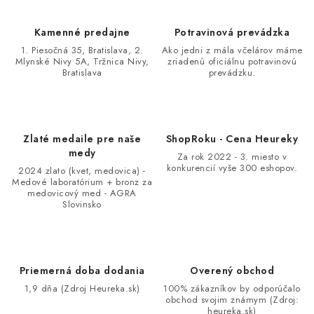
Kamenné predajne
Potravinová prevádzka
1. Piesočná 35, Bratislava, 2.
Ako jedni z mála včelárov máme
Mlynské Nivy 5A, Tržnica Nivy,
zriadenú oficiálnu potravinovú
Bratislava
prevádzku.
Zlaté medaile pre naše
ShopRoku - Cena Heureky
medy
Za rok 2022 - 3. miesto v
konkurencií vyše 300 eshopov.
2024 zlato (kvet, medovica) -
Medové laboratórium + bronz za
medovicový med - AGRA
Slovinsko
Priemerná doba dodania
Overený obchod
1,9 dňa (Zdroj Heureka.sk)
100% zákazníkov by odporúčalo
obchod svojim známym (Zdroj:
heureka.sk)