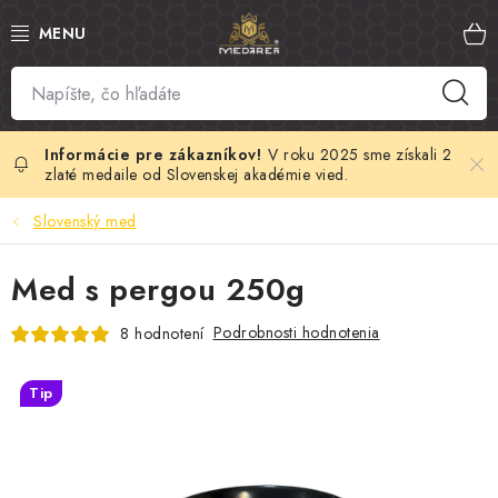
Prejsť
na
obsah
SLOVENSKÝ MED
MANUKA MED
V roku 2025 sme získali 2
zlaté medaile od Slovenskej akadémie vied.
VČELÍ PEĽ
Slovenský med
PROPOLIS
Med s pergou 250g
MATERSKÁ KAŠIČKA
Podrobnosti hodnotenia
8 hodnotení
VČELÍ JED
Tip
MEDOVÁ KOZMETIKA