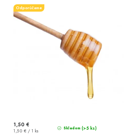
Odporúčame
1,50 €
(>5 ks)
Skladom
Jednotková
1,50 € / 1 ks