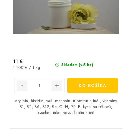
11 €
(>5 ks)
Skladom
Jednotková
1 100 € / 1 kg
cena:
DO KOŠÍKA
Arginin, histidin, vali, metianin, triptofan a iné), vitamíny
B1, B2, B6, B12, Bc, C, H, PP, E, kyselinu fóliovú,
kyselinu nikotínovú, biotin a iné