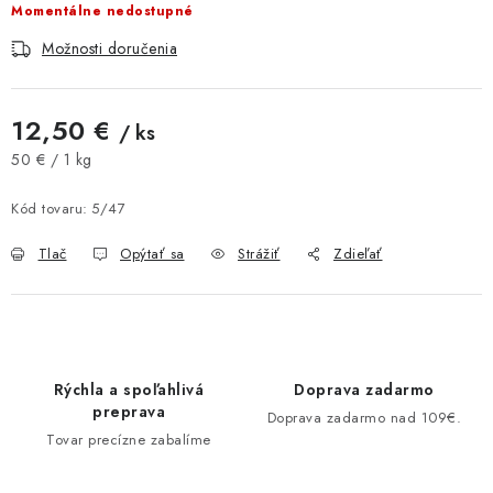
Momentálne nedostupné
AKCIE A ZĽAVY
Možnosti doručenia
NOVINKY
12,50 €
/ ks
ČOKOLÁDA
Jednotková cena:
50 € / 1 kg
VÝŽIVOVÉ DOPLNKY
Kód tovaru:
5/47
Tlač
Opýtať sa
Strážiť
Zdieľať
Kamenná predajňa
Náš príbeh
Články
Napísali o nás
Kontakty
Doprava a platba
Najčastejšie otázky FAQ
Fotogaléria
Obchodné podmienky
Ochrana osobných údajov
Rýchla a spoľahlivá
Doprava zadarmo
Vrátenie tovaru, výmena a reklamácie
Veľkoobchod
preprava
Doprava zadarmo nad 109€.
Tovar precízne zabalíme