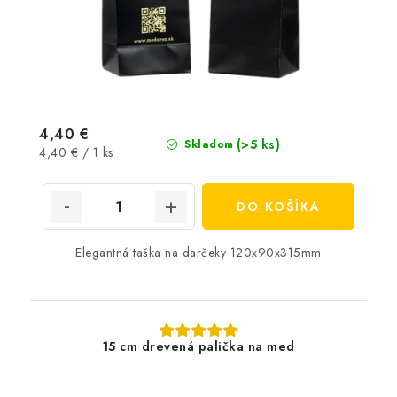
4,40 €
(>5 ks)
Skladom
Jednotková
4,40 € / 1 ks
cena:
DO KOŠÍKA
Elegantná taška na darčeky 120x90x315mm
15 cm drevená palička na med