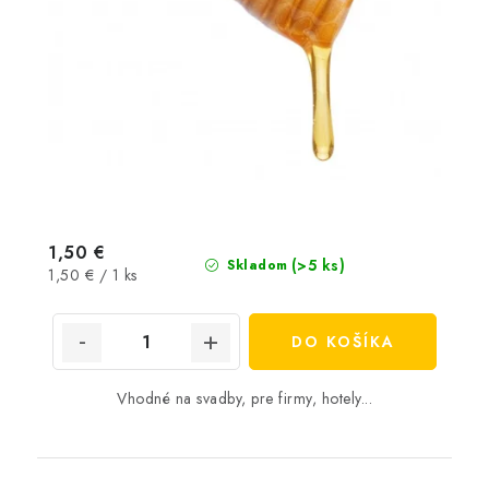
1,50 €
(>5 ks)
Skladom
Jednotková
1,50 € / 1 ks
cena:
DO KOŠÍKA
Vhodné na svadby, pre firmy, hotely...