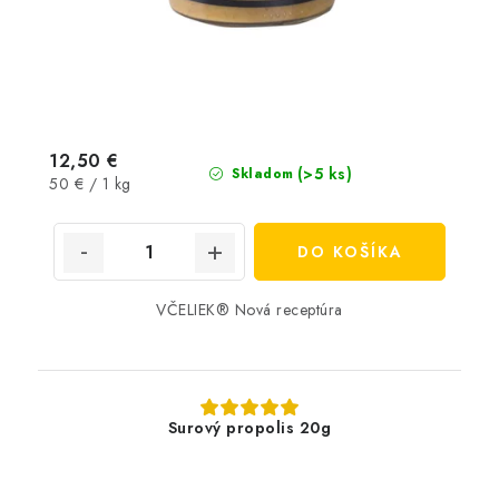
12,50 €
(>5 ks)
Skladom
Jednotková
50 € / 1 kg
cena:
DO KOŠÍKA
VČELIEK® Nová receptúra
Surový propolis 20g