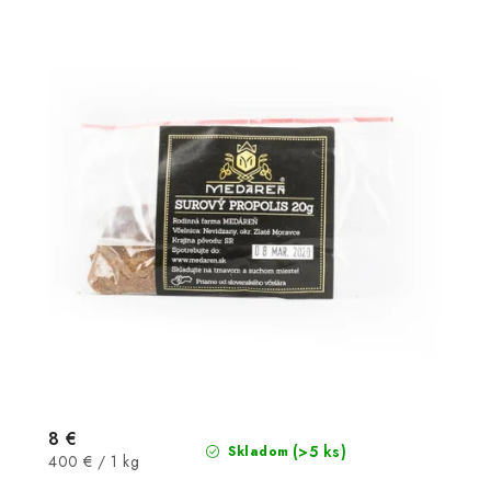
8 €
(>5 ks)
Skladom
Jednotková
400 € / 1 kg
cena: