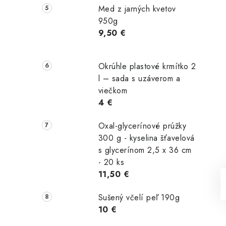
Med z jarných kvetov
950g
9,50 €
Okrúhle plastové krmítko 2
l – sada s uzáverom a
viečkom
4 €
Oxal-glycerínové prúžky
300 g - kyselina šťavelová
s glycerínom 2,5 x 36 cm
- 20 ks
11,50 €
Sušený včelí peľ 190g
10 €