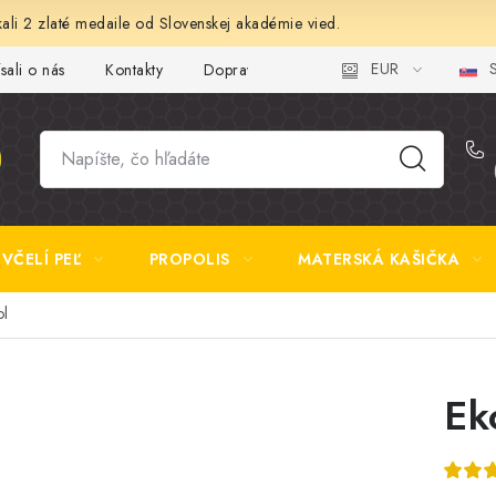
ali 2 zlaté medaile od Slovenskej akadémie vied.
EUR
S
sali o nás
Kontakty
Doprava a platba
Najčastejšie otázk
VČELÍ PEĽ
PROPOLIS
MATERSKÁ KAŠIČKA
ol
Ek