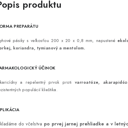
Popis produktu
ORMA PREPARÁTU
yhové pásiky s veľkosťou 200 x 20 x 0,8 mm, napustené
ekolo
orkej, koriandra, tymianový a mentolom.
ARMAKOLOGICKÝ ÚČINOK
karicídny a repelentný prvok proti
varroatóze, akarapidóz
ezistentných populácií klieštika.
PLIKÁCIA
kladáme do včelstva
po prvej jarnej prehliadke a v letn