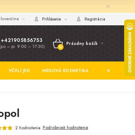
lovenčina
y FAQ
Fotogaléria
Obchodné podmienky
Ochrana osobn
Prihlásenie
Registrácia
+421905856753
Prázdny košík
(po – pi: 9:00 – 17:30)
NÁKUPNÝ
KOŠÍK
VČELÍ JED
MEDOVÁ KOZMETIKA
MEDOVINA
opol
Podrobnosti hodnotenia
2 hodnotenia