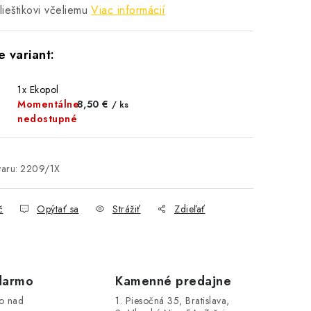
lieštikovi včeliemu
Viac informácií
1x Ekopol
Momentálne
8,50 €
/ ks
nedostupné
aru:
2209/1X
č
Opýtať sa
Strážiť
Zdieľať
darmo
Kamenné predajne
o nad
1. Piesočná 35, Bratislava,