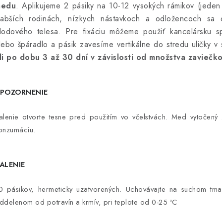
edu
. Aplikujeme 2 pásiky na 10-12 vysokých rámikov (jeden
labších rodinách, nízkych nástavkoch a odložencoch sa 
lodového telesa. Pre fixáciu môžeme použiť kancelársku s
lebo špáradlo a pásik zavesíme vertikálne do stredu uličky v 
li po dobu 3 až 30 dní v závislosti od množstva zavieč
POZORNENIE
alenie otvorte tesne pred použitím vo včelstvách. Med vytočený 
onzumáciu.
ALENIE
0 pásikov, hermeticky uzatvorených. Uchovávajte na suchom t
ddelenom od potravín a krmív, pri teplote od 0-25 ºC