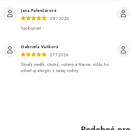
Jana Palenčárová
29.7.2026
Spokojnosť
Gabriela Vaňková
27.7.2026
Skvelý medík, chutný, voňavý a hlavne- môžu ho
užívať aj alergici z našej rodiny..
Podobné pro