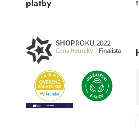
platby
S
i