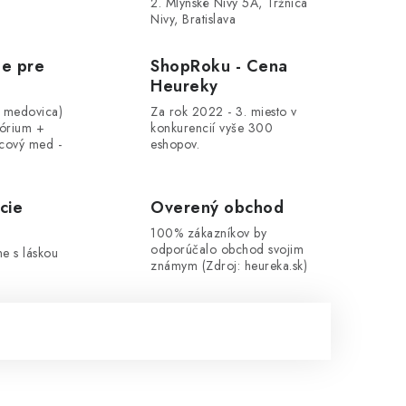
2. Mlynské Nivy 5A, Tržnica
Nivy, Bratislava
le pre
ShopRoku - Cena
Heureky
, medovica)
Za rok 2022 - 3. miesto v
tórium +
konkurencií vyše 300
cový med -
eshopov.
cie
Overený obchod
100% zákazníkov by
odporúčalo obchod svojim
me s láskou
známym (Zdroj: heureka.sk)