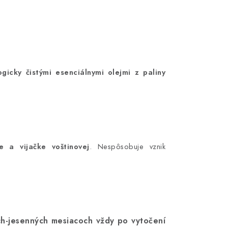
gicky čistými esenciálnymi olejmi z paliny
e a vijačke voštinovej
. Nespôsobuje vznik
ých-jesenných mesiacoch vždy po vytočení