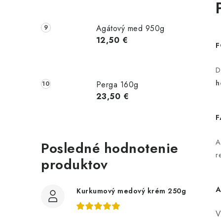
Agátový med 950g
12,50 €
F
D
h
Perga 160g
23,50 €
F
A
Posledné hodnotenie
r
produktov
A
Kurkumový medový krém 250g
V