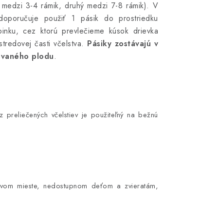
 medzi 3-4 rámik, druhý medzi 7-8 rámik). V
doporučuje použiť 1 pásik do prostriedku
pinku, cez ktorú prevlečieme kúsok drievka
stredovej časti včelstva.
Pásiky zostávajú v
kovaného plodu
.
z preliečených včelstiev je použiteľný na bežnú
mavom mieste, nedostupnom deťom a zvieratám,