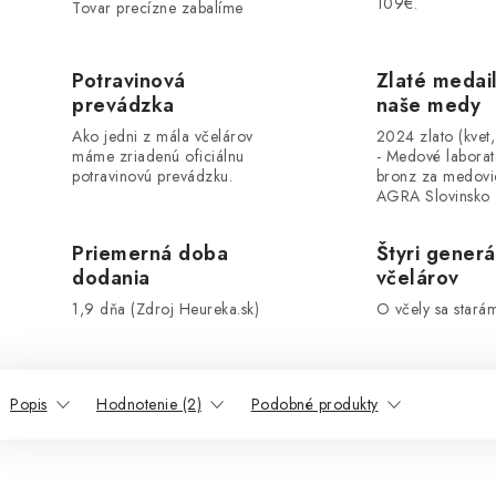
109€.
Tovar precízne zabalíme
Potravinová
Zlaté medai
prevádzka
naše medy
Ako jedni z mála včelárov
2024 zlato (kvet
máme zriadenú oficiálnu
- Medové labora
potravinovú prevádzku.
bronz za medovi
AGRA Slovinsko
Priemerná doba
Štyri generá
dodania
včelárov
1,9 dňa (Zdroj Heureka.sk)
O včely sa stará
Popis
Hodnotenie (2)
Podobné produkty