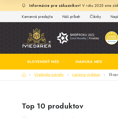
Prejsť
V roku 2025 sme získ
na
obsah
Kamenná predajňa
Náš príbeh
Články
Napí
SLOVENSKÝ MED
MANUKA MED
Domov
Včelárske potreby
Liečenie včelstiev
Ekop
B
Top 10 produktov
o