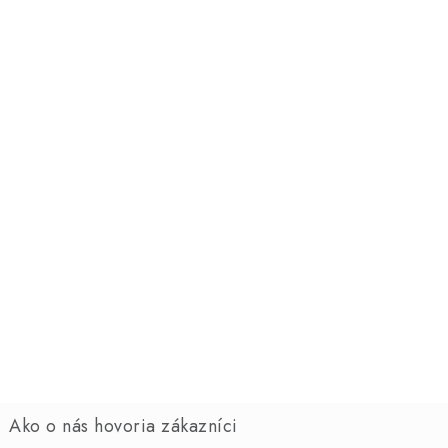
o
e
n