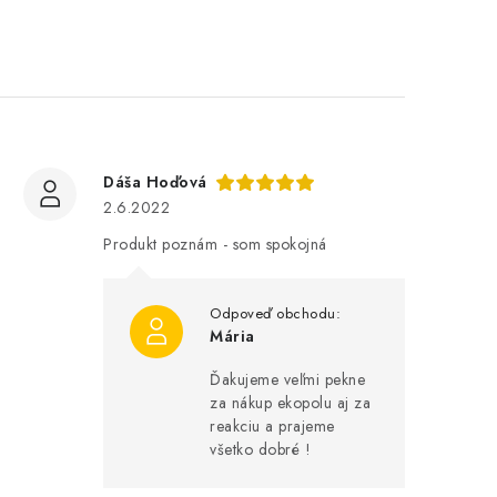
Dáša Hoďová
2.6.2022
Produkt poznám - som spokojná
Mária
Ďakujeme veľmi pekne
za nákup ekopolu aj za
reakciu a prajeme
všetko dobré !