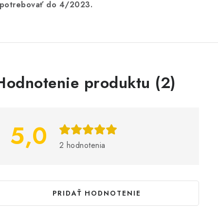
potrebovať do 4/2023.
V
Hodnotenie produktu (2)
ý
p
5,0
s
2 hodnotenia
h
o
d
PRIDAŤ HODNOTENIE
n