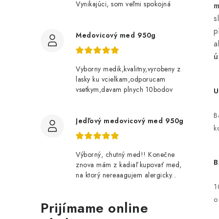
Vynikajúci, som veľmi spokojná
m
s
p
Medovicový med 950g
a
ú
Vyborny medik,kvalitny,vyrobeny z
lasky ku vcielkam,odporucam
vsetkym,davam plnych 10bodov
U
B
Jedľový medovicový med 950g
k
Výborný, chutný med!! Konečne
B
znova mám z kadiaľ kupovať med,
na ktorý nereaagujem alergicky...
1
o
Prijímame online