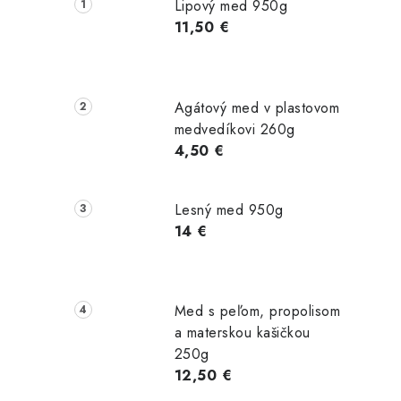
č
Lipový med 950g
n
11,50 €
ý
p
Agátový med v plastovom
a
medvedíkovi 260g
4,50 €
n
e
Lesný med 950g
l
14 €
Med s peľom, propolisom
a materskou kašičkou
250g
12,50 €