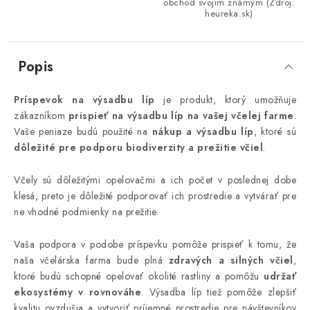
obchod svojim známym (Zdroj:
heureka.sk)
Popis
Príspevok na výsadbu líp
je produkt, ktorý umožňuje
zákazníkom
prispieť na výsadbu líp na vašej včelej farme
.
Vaše peniaze budú použité na
nákup a výsadbu líp
, ktoré sú
dôležité pre podporu biodiverzity a prežitie včiel
.
Včely sú dôležitými opelovačmi a ich počet v poslednej dobe
klesá, preto je dôležité podporovať ich prostredie a vytvárať pre
ne vhodné podmienky na prežitie.
Vaša podpora v podobe príspevku pomôže prispieť k tomu, že
naša včelárska farma bude plná
zdravých a silných včiel
,
ktoré budú schopné opelovať okolité rastliny a pomôžu
udržať
ekosystémy v rovnováhe
. Výsadba líp tiež pomôže zlepšiť
kvalitu ovzdušia a vytvoriť príjemné prostredie pre návštevníkov