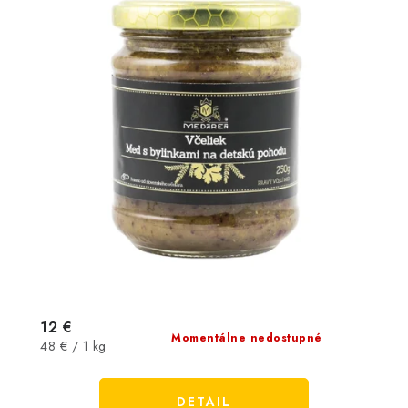
12 €
Momentálne nedostupné
Jednotková
48 € / 1 kg
cena:
DETAIL