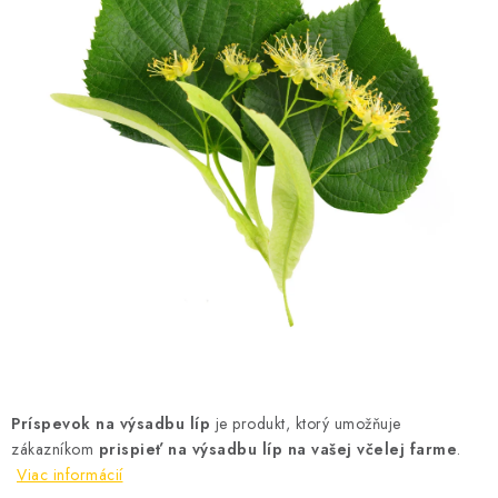
MEDOVINA
MEDOVÉ DARČEKOVÉ SETY
VÝROBKY Z VOSKU
DOPLNKY KU VČELÍM PRODUKTOM
MEDOVÉ CUKROVINKY
SLUŽBY VČELÁRA
DARČEKOVÝ POUKAZ
VČELÁRSKE POTREBY
Príspevok na výsadbu líp
je produkt, ktorý umožňuje
zákazníkom
prispieť na výsadbu líp na vašej včelej farme
.
LITERATÚRA - KNIHY
Viac informácií