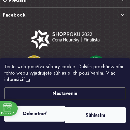
O Medárni
t
Vrátenie tovaru, výmena a reklamácie
i
Kontakt
Facebook
e
Najčastejšie otázky FAQ
Náš príbeh
Hodnotenie obchodu
Kamenná predajňa
Obchodné podmienky
Články
Ochrana osobných údajov
Napísali o nás
Veľkoobchod
Tento web používa súbory cookie. Ďalším prechádzaním
Fotogaléria
tohto webu vyjadrujete súhlas s ich používaním. Viac
Novinky
informácií
tu
.
Nastavenie
Copyright 2026
MEDÁREŇ
. Všetky práva vyhradené.
Upraviť nastavenie
Odmietnuť
Zobraziť
Súhlasím
cookies
e
Vytvoril Shoptet
a