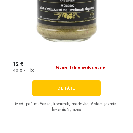
12 €
Momentálne nedostupné
Jednotková
48 € / 1 kg
cena:
DETAIL
Med, peľ, mučenka, kocúrnik, medovka, čistec, jazmín,
levanduľa, ovos