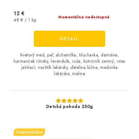
12 €
Momentálne nedostupné
Jednotková
48 € / 1 kg
cena:
DETAIL
Kvetový med, peľ, alchemilka, hluchavka, damiána,
harmanček rímsky, levanduľa, ruža, kotvičník zemný, vitex
jahňací, nechtík lekársky, ďatelina lúčna, medovka
lekárska, malina
Detská pohoda 250g
Odporúčame