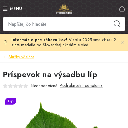
Prejsť
na
obsah
SLOVENSKÝ MED
MANUKA MED
V roku 2025 sme získali 2
zlaté medaile od Slovenskej akadémie vied.
VČELÍ PEĽ
Služby včelára
PROPOLIS
Príspevok na výsadbu líp
MATERSKÁ KAŠIČKA
Podrobnosti hodnotenia
Neohodnotené
VČELÍ JED
Tip
MEDOVÁ KOZMETIKA