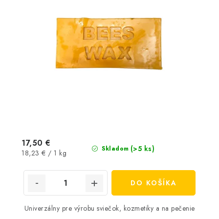
17,50 €
(>5 ks)
Skladom
Jednotková
18,23 € / 1 kg
cena:
DO KOŠÍKA
Univerzálny pre výrobu sviečok, kozmetiky a na pečenie