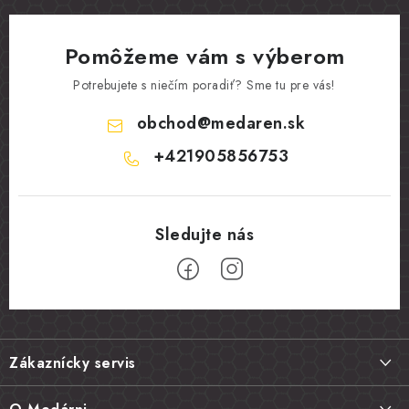
Pomôžeme vám s výberom
Potrebujete s niečím poradiť? Sme tu pre vás!
obchod
@
medaren.sk
+421905856753
Z
á
Zákaznícky servis
p
ä
Doprava a platba