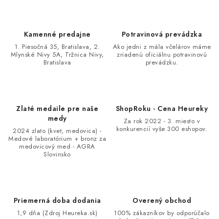
Kamenné predajne
Potravinová prevádzka
1. Piesočná 35, Bratislava, 2.
Ako jedni z mála včelárov máme
Mlynské Nivy 5A, Tržnica Nivy,
zriadenú oficiálnu potravinovú
Bratislava
prevádzku.
Zlaté medaile pre naše
ShopRoku - Cena Heureky
medy
Za rok 2022 - 3. miesto v
konkurencií vyše 300 eshopov.
2024 zlato (kvet, medovica) -
Medové laboratórium + bronz za
medovicový med - AGRA
Slovinsko
Priemerná doba dodania
Overený obchod
1,9 dňa (Zdroj Heureka.sk)
100% zákazníkov by odporúčalo