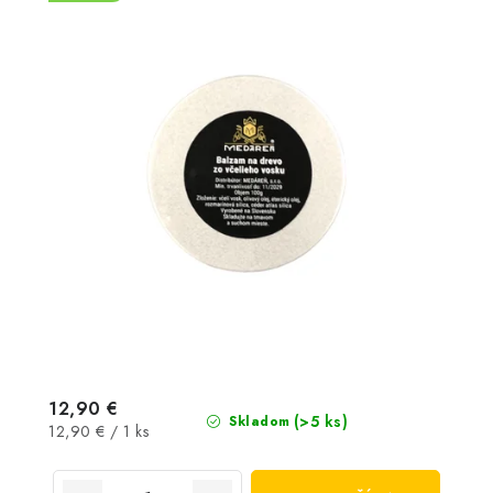
12,90 €
(>5 ks)
Skladom
Jednotková
12,90 € / 1 ks
cena: