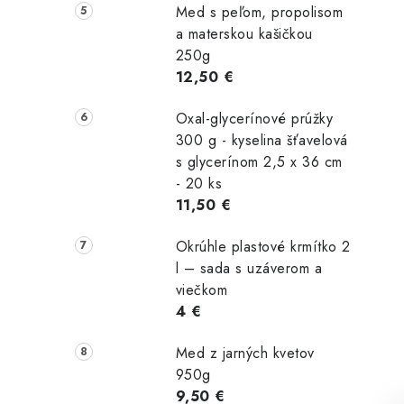
Med s peľom, propolisom
a materskou kašičkou
250g
12,50 €
Oxal-glycerínové prúžky
300 g - kyselina šťavelová
s glycerínom 2,5 x 36 cm
- 20 ks
11,50 €
Okrúhle plastové krmítko 2
l – sada s uzáverom a
viečkom
4 €
Med z jarných kvetov
950g
9,50 €