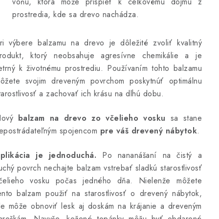
vôňu, ktorá môže prispieť k celkovému dojmu z
prostredia, kde sa drevo nachádza.
ri výbere balzamu na drevo je dôležité zvoliť kvalitný
rodukt, ktorý neobsahuje agresívne chemikálie a je
etrný k životnému prostrediu. Používaním tohto balzamu
ôžete svojim dreveným povrchom poskytnúť optimálnu
tarostlivosť a zachovať ich krásu na dlhú dobu.
Nový
balzam na drevo zo včelieho vosku
sa stane
epostrádateľným spojencom
pre váš drevený nábytok
.
plikácia je jednoduchá.
Po nananášaní na čistý a
uchý povrch nechajte balzam vstrebať sladkú starostlivosť
čelieho vosku počas jedného dňa. Nielenže môžete
ento balzam použiť na starostlivosť o drevený nábytok,
le môže obnoviť lesk aj doskám na krájanie a dreveným
areškám. Navyše, kožené topánky môžu byť obdarené