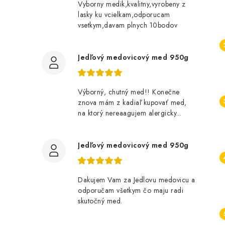
Vyborny medik,kvalitny,vyrobeny z
lasky ku vcielkam,odporucam
vsetkym,davam plnych 10bodov
Jedľový medovicový med 950g
Výborný, chutný med!! Konečne
znova mám z kadiaľ kupovať med,
na ktorý nereaagujem alergicky...
Jedľový medovicový med 950g
Dakujem Vam za Jedlovu medovicu a
odporučam všetkym čo maju radi
skutočný med.