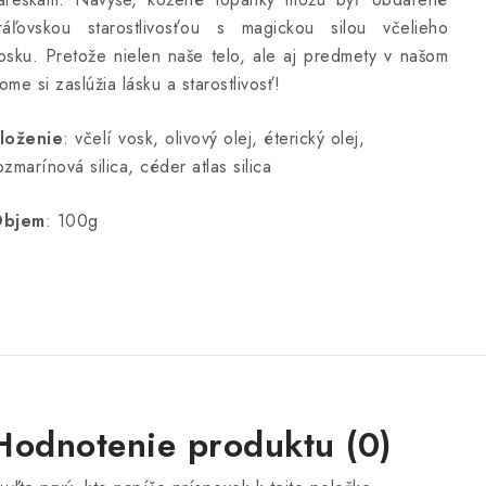
ráľovskou starostlivosťou s magickou silou včelieho
osku. Pretože nielen naše telo, ale aj predmety v našom
ome si zaslúžia lásku a starostlivosť!
loženie
: včelí vosk, olivový olej, éterický olej,
ozmarínová silica, céder atlas silica
bjem
: 100g
Hodnotenie produktu (0)