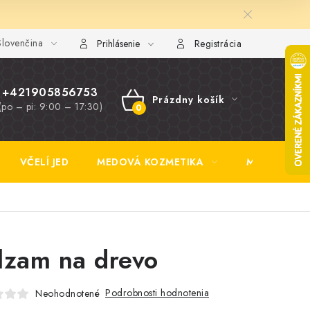
lovenčina
y FAQ
Fotogaléria
Obchodné podmienky
Ochrana osobn
Prihlásenie
Registrácia
+421905856753
Prázdny košík
(po – pi: 9:00 – 17:30)
NÁKUPNÝ
KOŠÍK
VČELÍ JED
MEDOVÁ KOZMETIKA
MEDOVINA
lzam na drevo
Podrobnosti hodnotenia
Neohodnotené