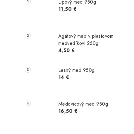
č
Lipový med 950g
n
11,50 €
ý
p
Agátový med v plastovom
a
medvedíkovi 260g
4,50 €
n
e
Lesný med 950g
l
14 €
Medovicový med 950g
16,50 €