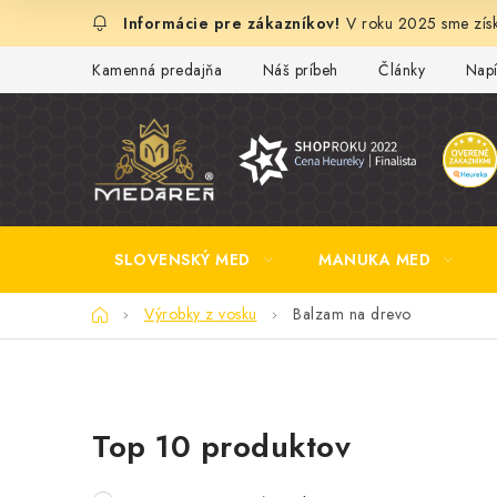
Prejsť
V roku 2025 sme získ
na
obsah
Kamenná predajňa
Náš príbeh
Články
Napí
SLOVENSKÝ MED
MANUKA MED
Domov
Výrobky z vosku
Balzam na drevo
B
Top 10 produktov
o