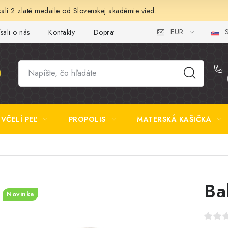
ali 2 zlaté medaile od Slovenskej akadémie vied.
EUR
S
sali o nás
Kontakty
Doprava a platba
Najčastejšie otázk
VČELÍ PEĽ
PROPOLIS
MATERSKÁ KAŠIČKA
Ba
Novinka