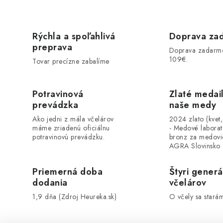
Rýchla a spoľahlivá
Doprava za
preprava
Doprava zadarm
109€.
Tovar precízne zabalíme
Potravinová
Zlaté medai
prevádzka
naše medy
Ako jedni z mála včelárov
2024 zlato (kvet
máme zriadenú oficiálnu
- Medové labora
potravinovú prevádzku.
bronz za medovi
AGRA Slovinsko
Priemerná doba
Štyri generá
dodania
včelárov
1,9 dňa (Zdroj Heureka.sk)
O včely sa stará