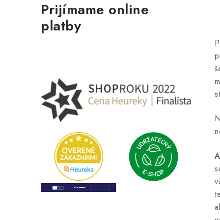
Prijímame online
platby
P
p
š
m
s
n
A
s
v
t
a
v