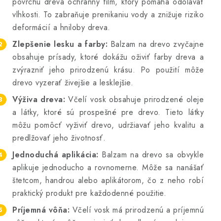
povrchu dreva ochranný film, ktorý pomáha odolávať
vlhkosti. To zabraňuje prenikaniu vody a znižuje riziko
deformácií a hniloby dreva.
Zlepšenie lesku a farby:
Balzam na drevo zvyčajne
obsahuje prísady, ktoré dokážu oživiť farby dreva a
zvýrazniť jeho prirodzenú krásu. Po použití môže
drevo vyzerať živejšie a lesklejšie.
Výživa dreva:
Včelí vosk obsahuje prirodzené oleje
a látky, ktoré sú prospešné pre drevo. Tieto látky
môžu pomôcť vyživiť drevo, udržiavať jeho kvalitu a
predlžovať jeho životnosť.
Jednoduchá aplikácia:
Balzam na drevo sa obvykle
aplikuje jednoducho a rovnomerne. Môže sa nanášať
štetcom, handrou alebo aplikátorom, čo z neho robí
praktický produkt pre každodenné použitie.
Príjemná vôňa:
Včelí vosk má prirodzenú a príjemnú