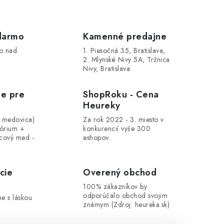
darmo
Kamenné predajne
o nad
1. Piesočná 35, Bratislava,
2. Mlynské Nivy 5A, Tržnica
Nivy, Bratislava
le pre
ShopRoku - Cena
Heureky
, medovica)
Za rok 2022 - 3. miesto v
tórium +
konkurencií vyše 300
cový med -
eshopov.
cie
Overený obchod
100% zákazníkov by
odporúčalo obchod svojim
me s láskou
známym (Zdroj: heureka.sk)