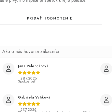
uďte prvý, kto napíše príspevok k tejto položke.
PRIDAŤ HODNOTENIE
Jana Palenčárová
29.7.2026
Spokojnosť
Gabriela Vaňková
27.7.2026