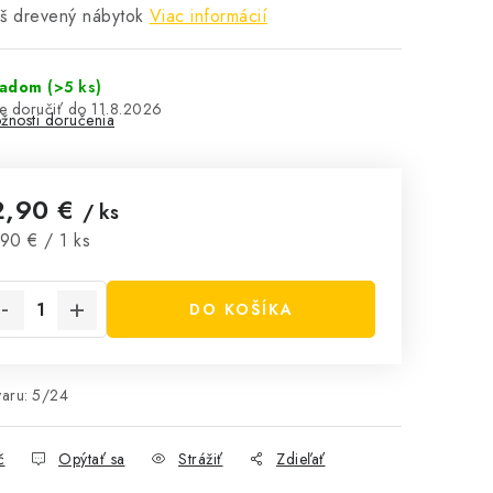
š drevený nábytok
Viac informácií
ladom
(>5 ks)
11.8.2026
žnosti doručenia
2,90 €
/ ks
notková cena:
90 € / 1 ks
DO KOŠÍKA
aru:
5/24
č
Opýtať sa
Strážiť
Zdieľať