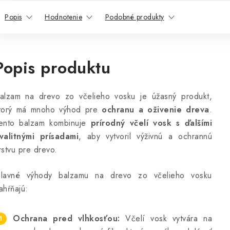
Popis
Hodnotenie
Podobné produkty
Popis produktu
alzam na drevo zo včelieho vosku je úžasný produkt,
torý má mnoho výhod pre
ochranu a oživenie dreva
.
ento balzam kombinuje
prírodný včelí vosk s ďalšími
valitnými prísadami
, aby vytvoril výživnú a ochrannú
rstvu pre drevo.
lavné výhody balzamu na drevo zo včelieho vosku
ahŕňajú:
Ochrana pred vlhkosťou:
Včelí vosk vytvára na