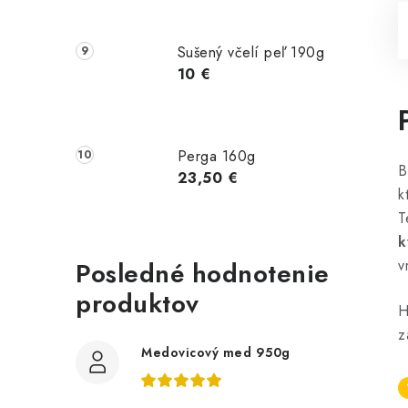
Sušený včelí peľ 190g
10 €
Perga 160g
B
23,50 €
k
T
k
Posledné hodnotenie
v
produktov
H
z
Medovicový med 950g