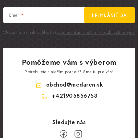
Email
PRIHLÁSIŤ SA
Vložením e-mailu súhlasíte s
podmienkami ochrany osobných údajov
Pomôžeme vám s výberom
Potrebujete s niečím poradiť? Sme tu pre vás!
obchod
@
medaren.sk
+421905856753