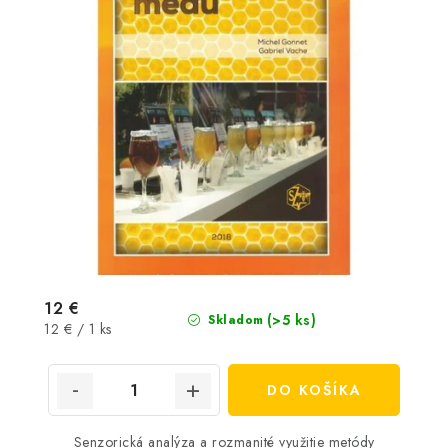
12 €
(>5 ks)
Skladom
Jednotková
12 € / 1 ks
cena:
DO KOŠÍKA
Senzorická analýza a rozmanité využitie metódy