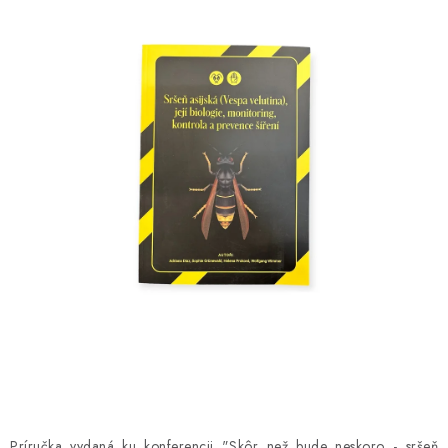
MEDOVINA
MEDOVÉ DARČEKOVÉ SETY
VÝROBKY Z VOSKU
DOPLNKY KU VČELÍM PRODUKTOM
MEDOVÉ CUKROVINKY
SLUŽBY VČELÁRA
DARČEKOVÝ POUKAZ
VČELÁRSKE POTREBY
LITERATÚRA - KNIHY
Príručka vydaná ku konferencii "Skôr než bude neskoro - sršeň