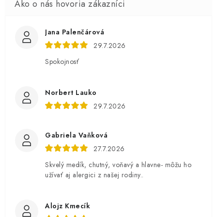
Jana Palenčárová
29.7.2026
Spokojnosť
Norbert Lauko
29.7.2026
Gabriela Vaňková
27.7.2026
Skvelý medík, chutný, voňavý a hlavne- môžu ho
užívať aj alergici z našej rodiny..
Alojz Kmecík