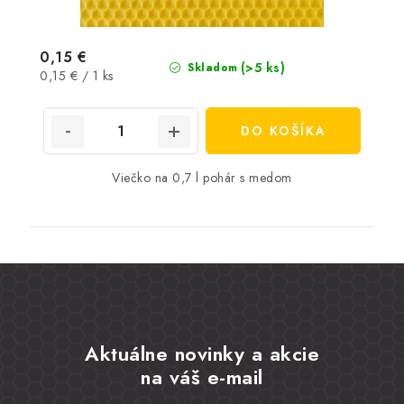
0,15 €
(>5 ks)
Skladom
Jednotková
0,15 € / 1 ks
cena:
DO KOŠÍKA
Viečko na 0,7 l pohár s medom
Aktuálne novinky a akcie
na váš e-mail