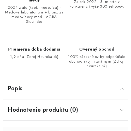
medy
Za rok 2022 - 3. miesto v
konkurencií vyše 300 eshopov.
2024 zlato (kvet, medovica) -
Medové laboratórium + bronz za
medovicový med - AGRA
Slovinsko
Priemerná doba dodania
Overený obchod
1,9 dňa (Zdroj Heureka.sk)
100% zákazníkov by odporúčalo
obchod svojim známym (Zdroj:
heureka.sk)
Popis
Hodnotenie produktu (0)