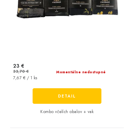
23 €
33,70 €
Momentálne nedostupné
Jednotková
7,67 € / 1 ks
cena:
DETAIL
Kombo včelích obalov + vak