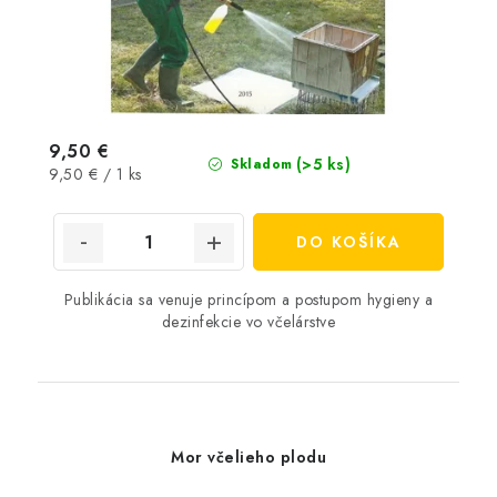
9,50 €
(>5 ks)
Skladom
Jednotková
9,50 € / 1 ks
cena:
DO KOŠÍKA
Publikácia sa venuje princípom a postupom hygieny a
dezinfekcie vo včelárstve
Mor včelieho plodu