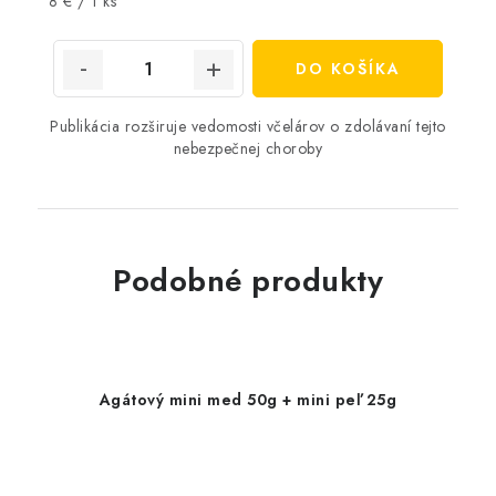
Jednotková
8 € / 1 ks
cena:
DO KOŠÍKA
Publikácia rozširuje vedomosti včelárov o zdolávaní tejto
nebezpečnej choroby
Podobné produkty
Agátový mini med 50g + mini peľ 25g