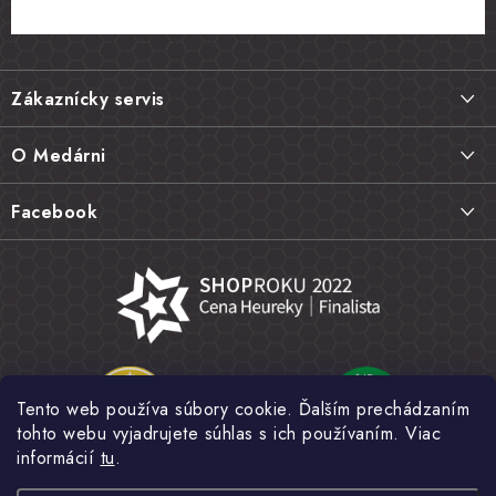
Z
á
Zákaznícky servis
p
ä
Doprava a platba
O Medárni
t
Vrátenie tovaru, výmena a reklamácie
i
Kontakt
Facebook
e
Najčastejšie otázky FAQ
Náš príbeh
Hodnotenie obchodu
Kamenná predajňa
Obchodné podmienky
Články
Ochrana osobných údajov
Napísali o nás
Veľkoobchod
Tento web používa súbory cookie. Ďalším prechádzaním
Fotogaléria
tohto webu vyjadrujete súhlas s ich používaním. Viac
Novinky
informácií
tu
.