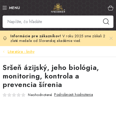
Prejsť
na
obsah
SLOVENSKÝ MED
MANUKA MED
V roku 2025 sme získali 2
zlaté medaile od Slovenskej akadémie vied.
VČELÍ PEĽ
Literatúra - knihy
PROPOLIS
Sršeň ázijský, jeho biológia,
monitoring, kontrola a
MATERSKÁ KAŠIČKA
prevencia šírenia
VČELÍ JED
Podrobnosti hodnotenia
Neohodnotené
MEDOVÁ KOZMETIKA