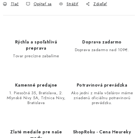
Tlač
Opýtať sa
Strážiť
Zdieľať
Rýchla a spoľahlivá
Doprava zadarmo
preprava
Doprava zadarmo nad 109€.
Tovar precízne zabalíme
Kamenné predajne
Potravinová prevádzka
1. Piesočná 35, Bratislava, 2.
Ako jedni z mála včelárov máme
Mlynské Nivy 5A, Tržnica Nivy,
zriadenú oficiálnu potravinovú
Bratislava
prevádzku.
Zlaté medaile pre naše
ShopRoku - Cena Heureky