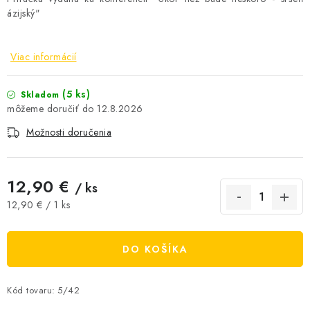
ázijský"
AKCIE A ZĽAVY
NOVINKY
Viac informácií
ČOKOLÁDA
(5 ks)
Skladom
12.8.2026
VÝŽIVOVÉ DOPLNKY
Možnosti doručenia
Kamenná predajňa
Náš príbeh
Články
Napísali o nás
12,90 €
Kontakty
Doprava a platba
Najčastejšie otázky FAQ
/ ks
Jednotková cena:
12,90 € / 1 ks
Fotogaléria
Obchodné podmienky
Ochrana osobných údajov
Vrátenie tovaru, výmena a reklamácie
Veľkoobchod
DO KOŠÍKA
Kód tovaru:
5/42