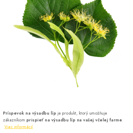
MEDOVINA
MEDOVÉ DARČEKOVÉ SETY
VÝROBKY Z VOSKU
DOPLNKY KU VČELÍM PRODUKTOM
MEDOVÉ CUKROVINKY
SLUŽBY VČELÁRA
DARČEKOVÝ POUKAZ
VČELÁRSKE POTREBY
Príspevok na výsadbu líp
je produkt, ktorý umožňuje
zákazníkom
prispieť na výsadbu líp na vašej včelej farme
.
LITERATÚRA - KNIHY
Viac informácií