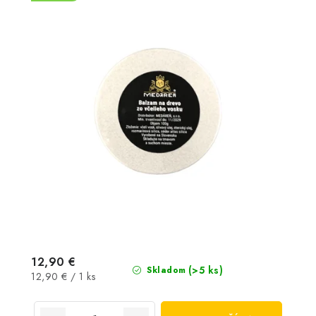
12,90 €
(>5 ks)
Skladom
Jednotková
12,90 € / 1 ks
cena: