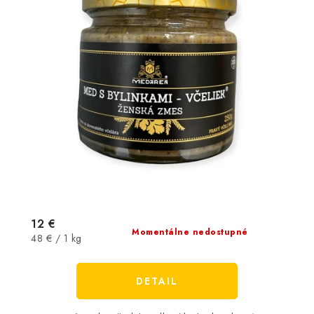
12 €
Momentálne nedostupné
Jednotková
48 € / 1 kg
cena:
DETAIL