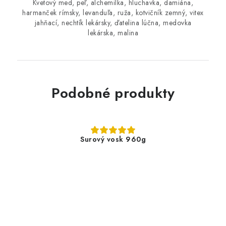
Kvetový med, peľ, alchemilka, hluchavka, damiána,
harmanček rímsky, levanduľa, ruža, kotvičník zemný, vitex
jahňací, nechtík lekársky, ďatelina lúčna, medovka
lekárska, malina
Podobné produkty
Surový vosk 960g