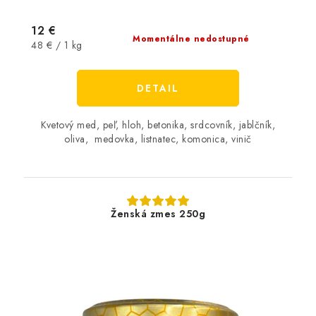
12 €
Momentálne nedostupné
Jednotková
48 € / 1 kg
cena:
DETAIL
Kvetový med, peľ, hloh, betonika, srdcovník, jablčník,
oliva, medovka, listnatec, komonica, vinič
Ženská zmes 250g