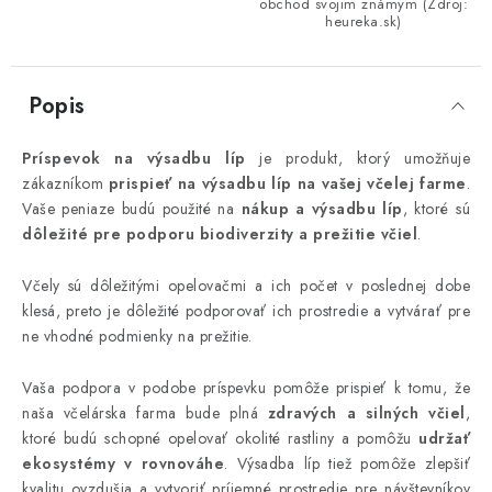
obchod svojim známym (Zdroj:
heureka.sk)
Popis
Príspevok na výsadbu líp
je produkt, ktorý umožňuje
zákazníkom
prispieť na výsadbu líp na vašej včelej farme
.
Vaše peniaze budú použité na
nákup a výsadbu líp
, ktoré sú
dôležité pre podporu biodiverzity a prežitie včiel
.
Včely sú dôležitými opelovačmi a ich počet v poslednej dobe
klesá, preto je dôležité podporovať ich prostredie a vytvárať pre
ne vhodné podmienky na prežitie.
Vaša podpora v podobe príspevku pomôže prispieť k tomu, že
naša včelárska farma bude plná
zdravých a silných včiel
,
ktoré budú schopné opelovať okolité rastliny a pomôžu
udržať
ekosystémy v rovnováhe
. Výsadba líp tiež pomôže zlepšiť
kvalitu ovzdušia a vytvoriť príjemné prostredie pre návštevníkov