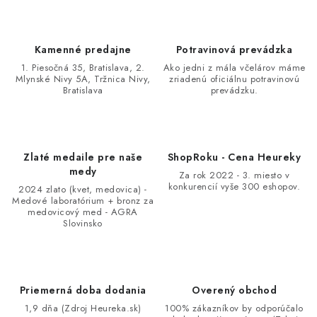
Kamenné predajne
Potravinová prevádzka
1. Piesočná 35, Bratislava, 2.
Ako jedni z mála včelárov máme
Mlynské Nivy 5A, Tržnica Nivy,
zriadenú oficiálnu potravinovú
Bratislava
prevádzku.
Zlaté medaile pre naše
ShopRoku - Cena Heureky
medy
Za rok 2022 - 3. miesto v
konkurencií vyše 300 eshopov.
2024 zlato (kvet, medovica) -
Medové laboratórium + bronz za
medovicový med - AGRA
Slovinsko
Priemerná doba dodania
Overený obchod
1,9 dňa (Zdroj Heureka.sk)
100% zákazníkov by odporúčalo