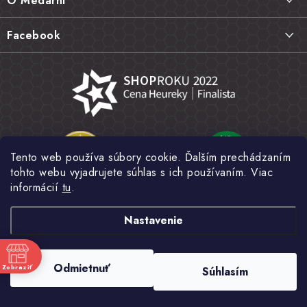
O Medárni
t
Vrátenie tovaru, výmena a reklamácie
i
Kontakt
Facebook
e
Najčastejšie otázky FAQ
Náš príbeh
Hodnotenie obchodu
Kamenná predajňa
Obchodné podmienky
Články
Ochrana osobných údajov
Napísali o nás
Veľkoobchod
Tento web používa súbory cookie. Ďalším prechádzaním
Fotogaléria
tohto webu vyjadrujete súhlas s ich používaním. Viac
Novinky
informácií
tu
.
Nastavenie
Copyright 2026
MEDÁREŇ
. Všetky práva vyhradené.
Upraviť nastavenie
Odmietnuť
Zobraziť
Súhlasím
cookies
e
Vytvoril Shoptet