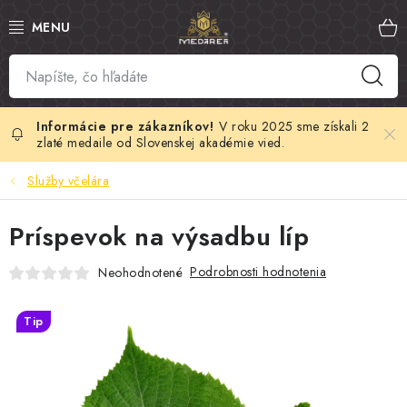
Prejsť
na
obsah
SLOVENSKÝ MED
MANUKA MED
V roku 2025 sme získali 2
zlaté medaile od Slovenskej akadémie vied.
VČELÍ PEĽ
Služby včelára
PROPOLIS
Príspevok na výsadbu líp
MATERSKÁ KAŠIČKA
Podrobnosti hodnotenia
Neohodnotené
VČELÍ JED
Tip
MEDOVÁ KOZMETIKA