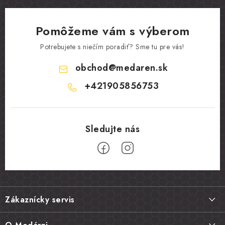
Pomôžeme vám s výberom
Potrebujete s niečím poradiť? Sme tu pre vás!
obchod
@
medaren.sk
+421905856753
Z
á
Zákaznícky servis
p
ä
Doprava a platba