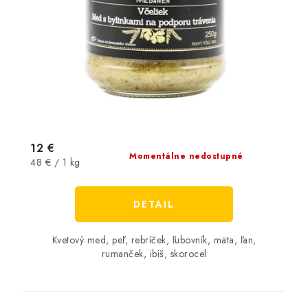
12 €
Momentálne nedostupné
Jednotková
48 € / 1 kg
cena:
DETAIL
Kvetový med, peľ, rebríček, ľubovník, mäta, ľan,
rumanček, ibiš, skorocel