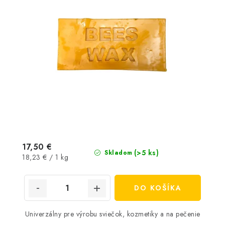
17,50 €
(>5 ks)
Skladom
Jednotková
18,23 € / 1 kg
cena:
DO KOŠÍKA
Univerzálny pre výrobu sviečok, kozmetiky a na pečenie