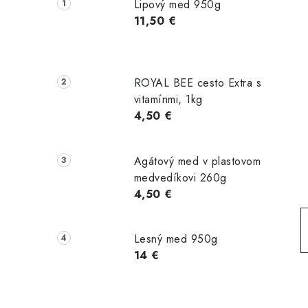
č
Lipový med 950g
n
11,50 €
ý
p
ROYAL BEE cesto Extra s
a
vitamínmi, 1kg
4,50 €
n
e
Agátový med v plastovom
l
medvedíkovi 260g
4,50 €
Lesný med 950g
14 €