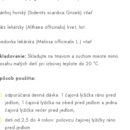
ánhoj horský (Sideritis scardica Griseb) vňať
léz lekársky (Althaea officinalis) kvet, list
edovka lekárska (Melissa officinalis L.) vňať
kladovanie:
Skladujte na tmavom a suchom mieste mimo
osahu malých detí pri izbovej teplote do 20 °C.
pôsob použitia:
odporúčaná denná dávka: 1 čajová lyžička ráno pred
jedlom, 1 čajová lyžička na obed pred jedlom a jedna
čajová lyžička večer pred jedlom,
deti od 2,5 do 4 rokov: polovicu čajovej lyžičky ráno
pred jedlom