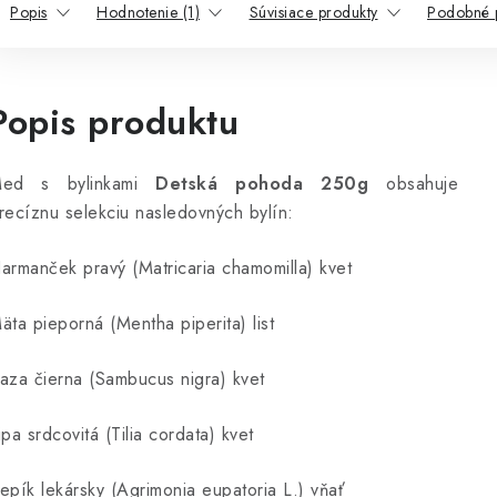
Popis
Hodnotenie (1)
Súvisiace produkty
Podobné 
Popis produktu
ed s bylinkami
Detská pohoda 250g
obsahuje
recíznu selekciu nasledovných bylín:
armanček pravý (Matricaria chamomilla) kvet
äta pieporná (Mentha piperita) list
aza čierna (Sambucus nigra) kvet
ipa srdcovitá (Tilia cordata) kvet
epík lekársky (Agrimonia eupatoria L.) vňať