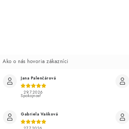
o
e
n
Jana Palenčárová
29.7.2026
Spokojnosť
Gabriela Vaňková
27.7.2026