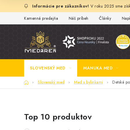
Prejsť
V roku 2025 sme získ
na
obsah
Kamenná predajňa
Náš príbeh
Články
Napí
SLOVENSKÝ MED
MANUKA MED
Domov
Slovenský med
Med s bylinkami
Detská p
B
Top 10 produktov
o