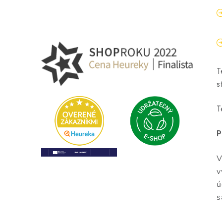
T
s
T
P
V
v
ú
s