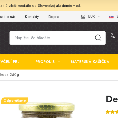
ali 2 zlaté medaile od Slovenskej akadémie vied.
EUR
S
sali o nás
Kontakty
Doprava a platba
Najčastejšie otázk
VČELÍ PEĽ
PROPOLIS
MATERSKÁ KAŠIČKA
ohoda 250g
De
Odporúčame