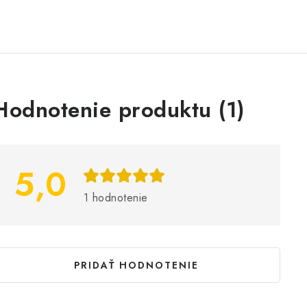
V
Hodnotenie produktu (1)
ý
p
5,0
s
1 hodnotenie
h
o
d
PRIDAŤ HODNOTENIE
n