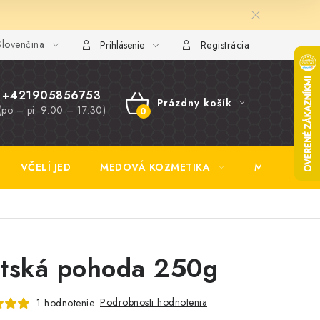
lovenčina
y FAQ
Fotogaléria
Obchodné podmienky
Ochrana osobn
Prihlásenie
Registrácia
+421905856753
Prázdny košík
(po – pi: 9:00 – 17:30)
NÁKUPNÝ
KOŠÍK
VČELÍ JED
MEDOVÁ KOZMETIKA
MEDOVINA
tská pohoda 250g
Podrobnosti hodnotenia
1 hodnotenie