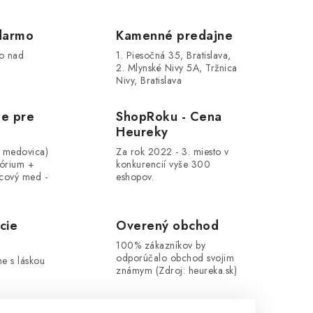
darmo
Kamenné predajne
o nad
1. Piesočná 35, Bratislava,
2. Mlynské Nivy 5A, Tržnica
Nivy, Bratislava
le pre
ShopRoku - Cena
Heureky
, medovica)
Za rok 2022 - 3. miesto v
tórium +
konkurencií vyše 300
cový med -
eshopov.
cie
Overený obchod
100% zákazníkov by
odporúčalo obchod svojim
me s láskou
známym (Zdroj: heureka.sk)