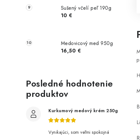
Sušený včelí peľ 190g
10 €
Medovicový med 950g
16,50 €
M
p
H
Posledné hodnotenie
M
produktov
B
Kurkumový medový krém 250g
L
Vynikajúci, som veľmi spokojná
R