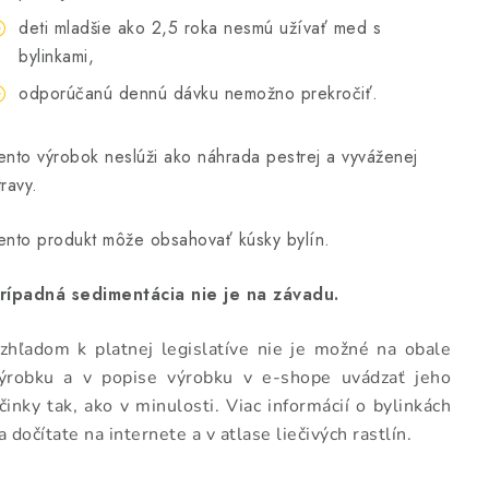
deti mladšie ako 2,5 roka nesmú užívať med s
bylinkami,
odporúčanú dennú dávku nemožno prekročiť.
ento výrobok neslúži ako náhrada pestrej a vyváženej
travy.
ento produkt môže obsahovať kúsky bylín.
rípadná sedimentácia nie je na závadu.
zhľadom k platnej legislatíve nie je možné na obale
ýrobku a v popise výrobku v e-shope uvádzať jeho
činky tak, ako v minulosti. Viac informácií o bylinkách
a dočítate na internete a v atlase liečivých rastlín.