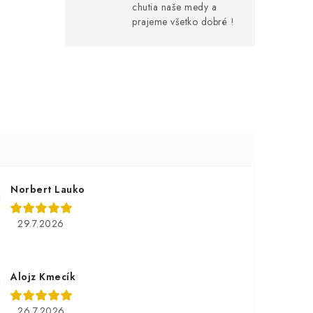
chutia naše medy a
prajeme všetko dobré !
Norbert Lauko
29.7.2026
Alojz Kmecík
26.7.2026