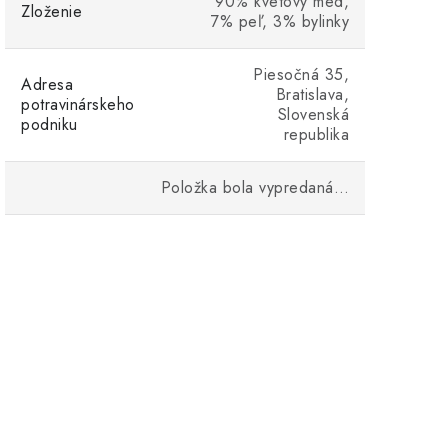
90% kvetový med,
Zloženie
7% peľ, 3% bylinky
Piesočná 35,
Adresa
Bratislava,
potravinárskeho
Slovenská
podniku
republika
Položka bola vypredaná…