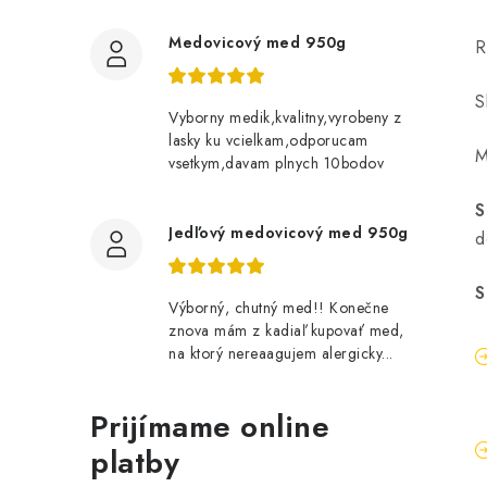
Medovicový med 950g
R
S
Vyborny medik,kvalitny,vyrobeny z
lasky ku vcielkam,odporucam
M
vsetkym,davam plnych 10bodov
S
Jedľový medovicový med 950g
d
S
Výborný, chutný med!! Konečne
znova mám z kadiaľ kupovať med,
na ktorý nereaagujem alergicky...
Prijímame online
platby