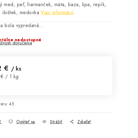
ý med, peľ, harmanček, mäta, baza, lipa, repík,
, ibištek, medovka
Viac informácií
ka bola vypredaná…
tálne nedostupné
žnosti doručenia
2 €
/ ks
notková cena:
€ / 1 kg
aru:
45
č
Opýtať sa
Strážiť
Zdieľať