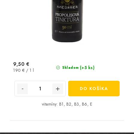
9,50 €
(>5 ks)
Skladom
Jednotková
190 € / 1 l
cena:
DO KOŠÍKA
vitamíny: B1, B2, B3, B6, E