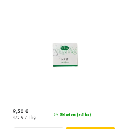
9,50 €
(>5 ks)
Skladom
Jednotková
475 € / 1 kg
cena: