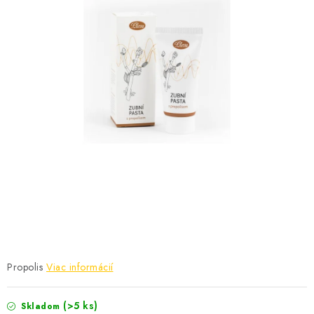
MEDOVINA
MEDOVÉ DARČEKOVÉ SETY
VÝROBKY Z VOSKU
DOPLNKY KU VČELÍM PRODUKTOM
MEDOVÉ CUKROVINKY
SLUŽBY VČELÁRA
DARČEKOVÝ POUKAZ
VČELÁRSKE POTREBY
Propolis
Viac informácií
LITERATÚRA - KNIHY
(>5 ks)
Skladom