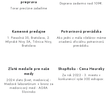
preprava
Doprava zadarmo nad 109€.
Tovar precízne zabalíme
Kamenné predajne
Potravinová prevádzka
1. Piesočná 35, Bratislava, 2.
Ako jedni z mála včelárov máme
Mlynské Nivy 5A, Tržnica Nivy,
zriadenú oficiálnu potravinovú
Bratislava
prevádzku.
Zlaté medaile pre naše
ShopRoku - Cena Heureky
medy
Za rok 2022 - 3. miesto v
konkurencií vyše 300 eshopov.
2024 zlato (kvet, medovica) -
Medové laboratórium + bronz za
medovicový med - AGRA
Slovinsko