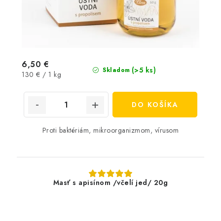
6,50 €
(>5 ks)
Skladom
Jednotková
130 € / 1 kg
cena:
DO KOŠÍKA
Proti baktériám, mikroorganizmom, vírusom
Masť s apisínom /včelí jed/ 20g