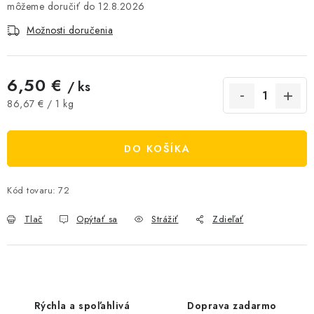
12.8.2026
AKCIE A ZĽAVY
Možnosti doručenia
NOVINKY
6,50 €
/ ks
ČOKOLÁDA
Jednotková cena:
86,67 € / 1 kg
VÝŽIVOVÉ DOPLNKY
DO KOŠÍKA
Kamenná predajňa
Náš príbeh
Články
Napísali o nás
Kontakty
Doprava a platba
Najčastejšie otázky FAQ
Kód tovaru:
72
Fotogaléria
Obchodné podmienky
Tlač
Opýtať sa
Strážiť
Zdieľať
Ochrana osobných údajov
Vrátenie tovaru, výmena a reklamácie
Veľkoobchod
Rýchla a spoľahlivá
Doprava zadarmo