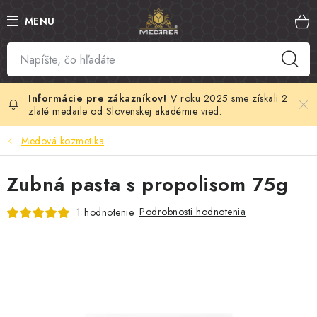
Prejsť
na
obsah
SLOVENSKÝ MED
MANUKA MED
V roku 2025 sme získali 2
zlaté medaile od Slovenskej akadémie vied.
VČELÍ PEĽ
Medová kozmetika
PROPOLIS
Zubná pasta s propolisom 75g
MATERSKÁ KAŠIČKA
Podrobnosti hodnotenia
1 hodnotenie
VČELÍ JED
MEDOVÁ KOZMETIKA