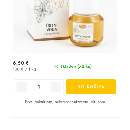
6,50 €
(>5 ks)
Skladom
Jednotková
130 € / 1 kg
cena:
DO KOŠÍKA
Proti baktériám, mikroorganizmom, vírusom