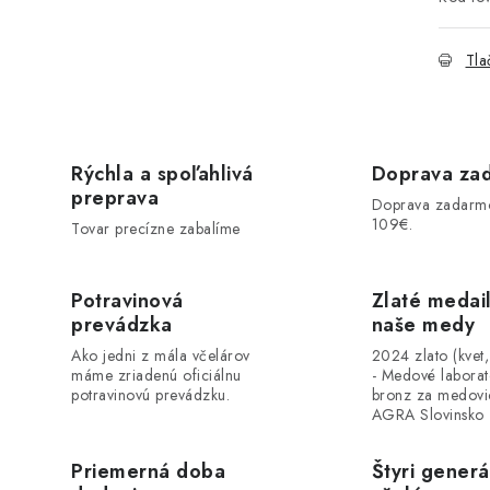
Tla
Rýchla a spoľahlivá
Doprava za
preprava
Doprava zadarm
109€.
Tovar precízne zabalíme
Potravinová
Zlaté medai
prevádzka
naše medy
Ako jedni z mála včelárov
2024 zlato (kvet
máme zriadenú oficiálnu
- Medové labora
potravinovú prevádzku.
bronz za medovi
AGRA Slovinsko
Priemerná doba
Štyri generá