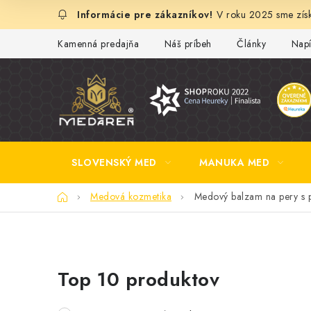
Prejsť
V roku 2025 sme získ
na
obsah
Kamenná predajňa
Náš príbeh
Články
Napí
SLOVENSKÝ MED
MANUKA MED
Domov
Medová kozmetika
Medový balzam na pery s pr
B
Top 10 produktov
o