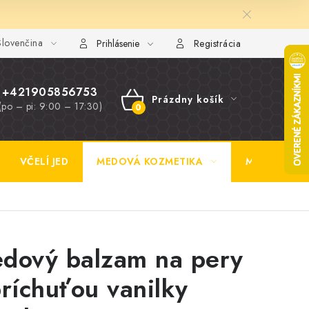
lovenčina
y FAQ
Fotogaléria
Obchodné podmienky
Ochrana osobn
Prihlásenie
Registrácia
+421905856753
Prázdny košík
(po – pi: 9:00 – 17:30)
NÁKUPNÝ
KOŠÍK
VČELÍ JED
MEDOVÁ KOZMETIKA
MEDOVINA
dový balzam na pery
príchuťou vanilky