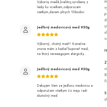
m
Vyborny medik,kvalitny,vyrobeny z
lasky ku vcielkam,odporucam
v
vsetkym,davam plnych 10bodov
p
d
s
Jedľový medovicový med 950g
s
v
Výborný, chutný med!! Konečne
znova mám z kadiaľ kupovať med,
H
na ktorý nereaagujem alergicky...
Z
v
Jedľový medovicový med 950g
R
F
Dakujem Vam za Jedlovu medovicu a
odporučam všetkym čo maju radi
S
skutočný med.
s