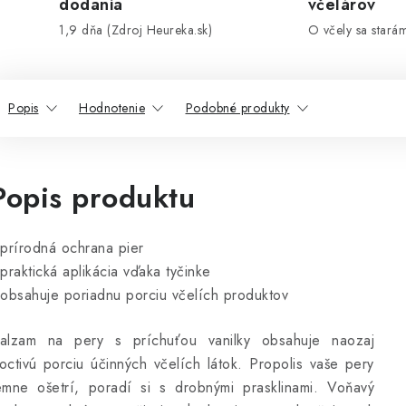
dodania
včelárov
1,9 dňa (Zdroj Heureka.sk)
O včely sa stará
Popis
Hodnotenie
Podobné produkty
Popis produktu
 prírodná ochrana pier
 praktická aplikácia vďaka tyčinke
 obsahuje poriadnu porciu včelích produktov
alzam na pery s príchuťou vanilky obsahuje naozaj
octivú porciu účinných včelích látok. Propolis vaše pery
emne ošetrí, poradí si s drobnými prasklinami. Voňavý