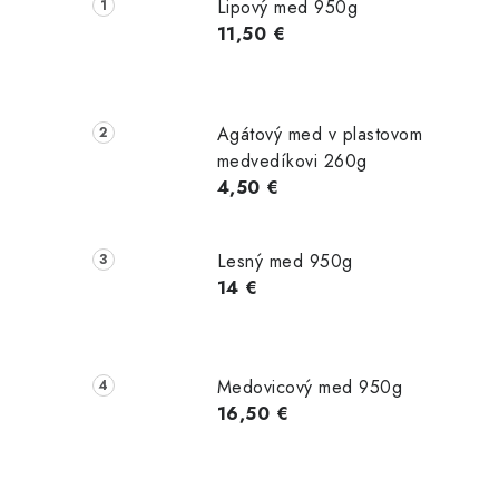
č
Lipový med 950g
n
11,50 €
ý
p
Agátový med v plastovom
a
medvedíkovi 260g
4,50 €
n
e
Lesný med 950g
l
14 €
Medovicový med 950g
16,50 €