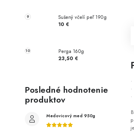
Sušený včelí peľ 190g
10 €
Perga 160g
23,50 €
•
Posledné hodnotenie
•
produktov
•
B
Medovicový med 950g
p
j