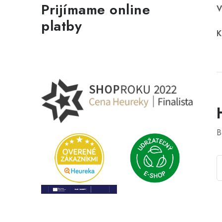
Prijímame online
V
platby
K
B