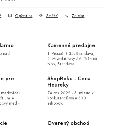
č
Opýtať sa
Strážiť
Zdieľať
darmo
Kamenné predajne
o nad
1. Piesočná 35, Bratislava,
2. Mlynské Nivy 5A, Tržnica
Nivy, Bratislava
le pre
ShopRoku - Cena
Heureky
, medovica)
Za rok 2022 - 3. miesto v
tórium +
konkurencií vyše 300
cový med -
eshopov.
cie
Overený obchod