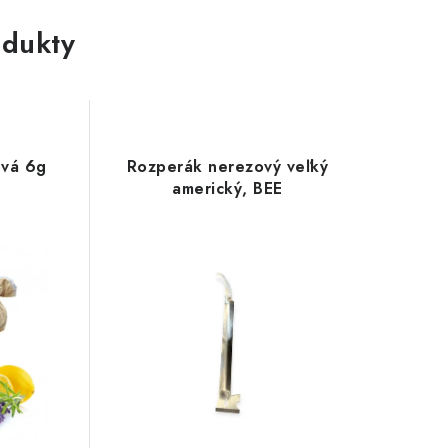
dukty
ová 6g
Rozperák nerezový veľký
americký, BEE