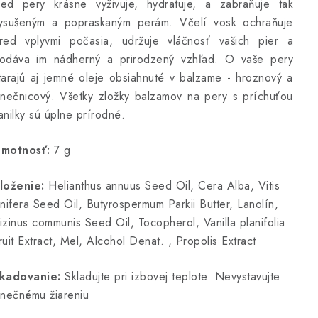
ed pery krásne vyživuje, hydratuje, a zabraňuje tak
ysušeným a popraskaným perám. Včelí vosk ochraňuje
red vplyvmi počasia, udržuje vláčnosť vašich pier a
odáva im nádherný a prirodzený vzhľad. O vaše pery
tarajú aj jemné oleje obsiahnuté v balzame - hroznový a
lnečnicový. Všetky zložky balzamov na pery s príchuťou
anilky sú úplne prírodné.
motnosť:
7 g
loženie:
Helianthus annuus Seed Oil, Cera Alba, Vitis
inifera Seed Oil, Butyrospermum Parkii Butter, Lanolín,
izinus communis Seed Oil, Tocopherol, Vanilla planifolia
ruit Extract, Mel, Alcohol Denat. , Propolis Extract
kadovanie:
Skladujte pri izbovej teplote. Nevystavujte
lnečnému žiareniu