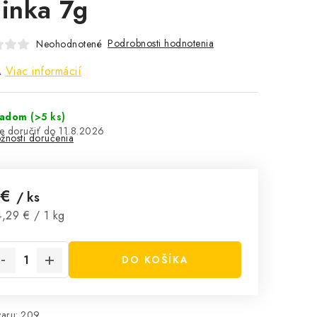
činka 7g
Podrobnosti hodnotenia
Neohodnotené
A
Viac informácií
ladom
(>5 ks)
11.8.2026
žnosti doručenia
 €
/ ks
notková cena:
,29 € / 1 kg
DO KOŠÍKA
aru:
209