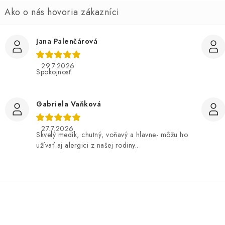
Jana Palenčárová
29.7.2026
Spokojnosť
Gabriela Vaňková
27.7.2026
Skvelý medík, chutný, voňavý a hlavne- môžu ho
užívať aj alergici z našej rodiny..