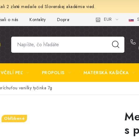
ali 2 zlaté medaile od Slovenskej akadémie vied.
EUR
S
sali o nás
Kontakty
Doprava a platba
Najčastejšie otázk
VČELÍ PEĽ
PROPOLIS
MATERSKÁ KAŠIČKA
íchuťou vanilky tyčinka 7g
Me
Obľúbené
s 