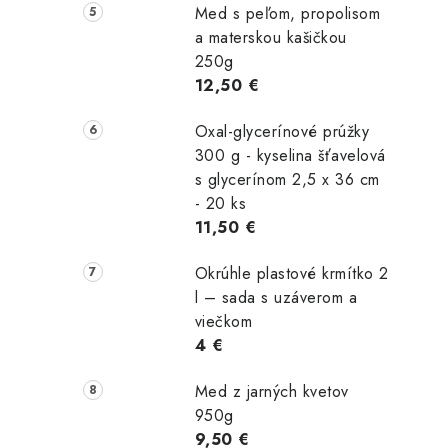
Med s peľom, propolisom
a materskou kašičkou
250g
12,50 €
Oxal-glycerínové prúžky
300 g - kyselina šťavelová
s glycerínom 2,5 x 36 cm
- 20 ks
11,50 €
Okrúhle plastové krmítko 2
l – sada s uzáverom a
viečkom
4 €
Med z jarných kvetov
950g
9,50 €