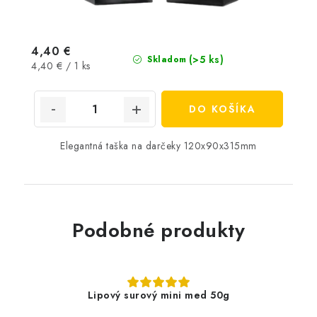
4,40 €
(>5 ks)
Skladom
Jednotková
4,40 € / 1 ks
cena:
DO KOŠÍKA
Elegantná taška na darčeky 120x90x315mm
Podobné produkty
Lipový surový mini med 50g