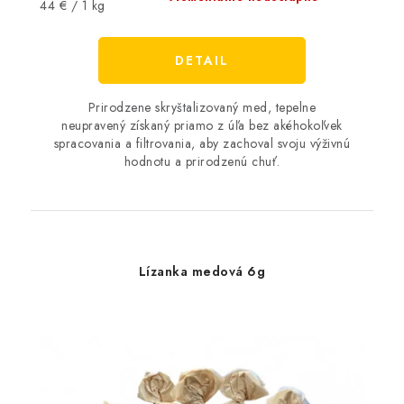
Jednotková
44 € / 1 kg
cena:
DETAIL
Prirodzene skryštalizovaný med, tepelne
neupravený získaný priamo z úľa bez akéhokoľvek
spracovania a filtrovania, aby zachoval svoju výživnú
hodnotu a prirodzenú chuť.
Lízanka medová 6g