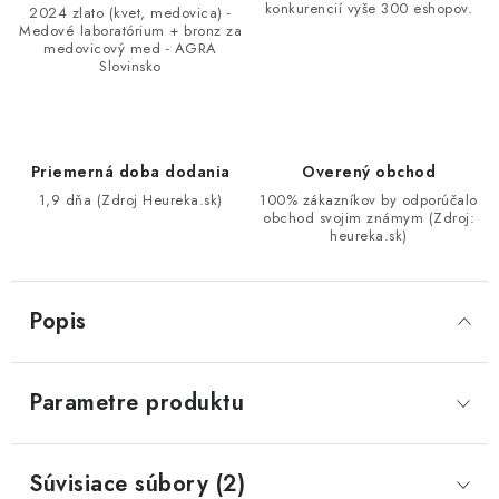
konkurencií vyše 300 eshopov.
2024 zlato (kvet, medovica) -
Medové laboratórium + bronz za
medovicový med - AGRA
Slovinsko
Priemerná doba dodania
Overený obchod
1,9 dňa (Zdroj Heureka.sk)
100% zákazníkov by odporúčalo
obchod svojim známym (Zdroj:
heureka.sk)
Popis
Parametre produktu
Súvisiace súbory (2)