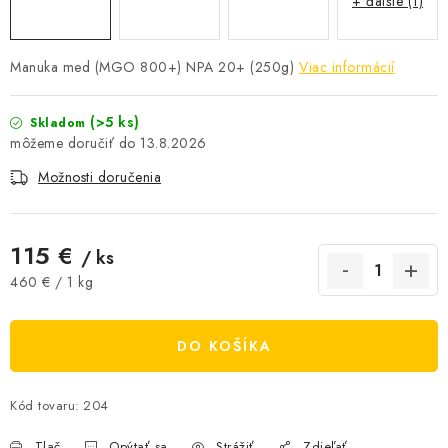
+ ďalšie (1)
AKCIE A ZĽAVY
Manuka med (MGO 800+) NPA 20+ (250g)
Viac informácií
NOVINKY
(>5 ks)
Skladom
ČOKOLÁDA
13.8.2026
VÝŽIVOVÉ DOPLNKY
Možnosti doručenia
Kamenná predajňa
Náš príbeh
Články
Napísali o nás
115 €
/ ks
Kontakty
Doprava a platba
Najčastejšie otázky FAQ
Jednotková cena:
460 € / 1 kg
Fotogaléria
Obchodné podmienky
Ochrana osobných údajov
DO KOŠÍKA
Vrátenie tovaru, výmena a reklamácie
Veľkoobchod
Kód tovaru:
204
Tlač
Opýtať sa
Strážiť
Zdieľať