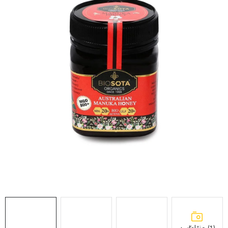
MEDOVINA
MEDOVÉ DARČEKOVÉ SETY
VÝROBKY Z VOSKU
DOPLNKY KU VČELÍM PRODUKTOM
MEDOVÉ CUKROVINKY
SLUŽBY VČELÁRA
DARČEKOVÝ POUKAZ
VČELÁRSKE POTREBY
LITERATÚRA - KNIHY