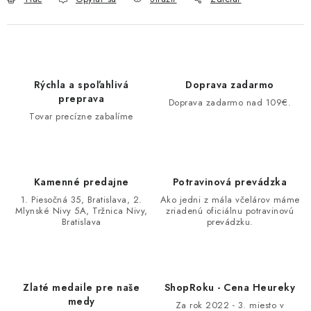
Rýchla a spoľahlivá
Doprava zadarmo
preprava
Doprava zadarmo nad 109€.
Tovar precízne zabalíme
Kamenné predajne
Potravinová prevádzka
1. Piesočná 35, Bratislava, 2.
Ako jedni z mála včelárov máme
Mlynské Nivy 5A, Tržnica Nivy,
zriadenú oficiálnu potravinovú
Bratislava
prevádzku.
Zlaté medaile pre naše
ShopRoku - Cena Heureky
medy
Za rok 2022 - 3. miesto v