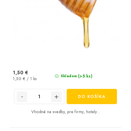
1,50 €
(>5 ks)
Skladom
Jednotková
1,50 € / 1 ks
cena:
DO KOŠÍKA
Vhodné na svadby, pre firmy, hotely...