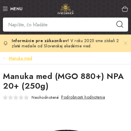
Prejsť
na
obsah
SLOVENSKÝ MED
MANUKA MED
V roku 2025 sme získali 2
zlaté medaile od Slovenskej akadémie vied.
VČELÍ PEĽ
Manuka med
PROPOLIS
Manuka med (MGO 880+) NPA
20+ (250g)
MATERSKÁ KAŠIČKA
Podrobnosti hodnotenia
Neohodnotené
VČELÍ JED
MEDOVÁ KOZMETIKA