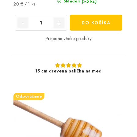
(>5 ks)
Skladom
Jednotková
20 € / 1 ks
cena:
DO KOŠÍKA
Prírodné včelie produky
15 cm drevená palička na med
Odporúčame