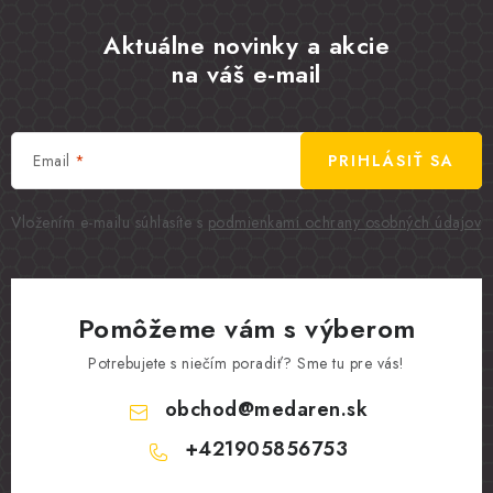
Aktuálne novinky a akcie
na váš e-mail
Email
PRIHLÁSIŤ SA
Vložením e-mailu súhlasíte s
podmienkami ochrany osobných údajov
Pomôžeme vám s výberom
Potrebujete s niečím poradiť? Sme tu pre vás!
obchod
@
medaren.sk
+421905856753