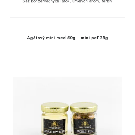
Bez konzervačných látok, umelých aróm, farbív
Agátový mini med 50g + mini peľ 25g