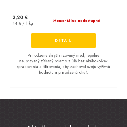
2,20 €
Momentálne nedostupné
Jednotková
44 € / 1 kg
cena:
DETAIL
Prirodzene skryštalizovaný med, tepelne
neupravený získaný priamo z úľa bez akéhokoľvek
spracovania a filtrovania, aby zachoval svoju výživnú
hodnotu a prirodzenú chuť.