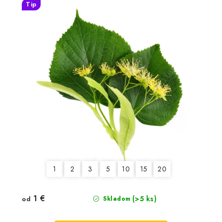
Tip
1
2
3
5
10
15
20
1 €
(>5 ks)
od
Skladom