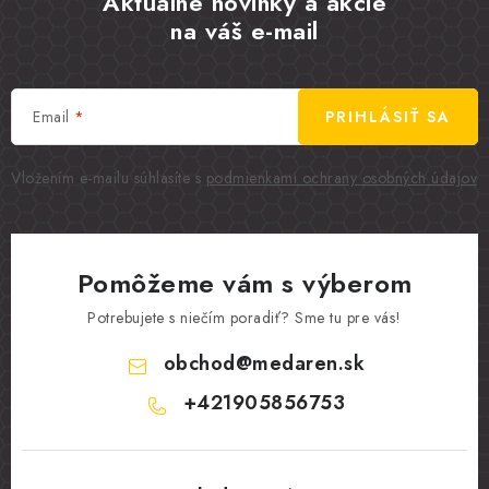
Aktuálne novinky a akcie
na váš e-mail
Email
PRIHLÁSIŤ SA
Vložením e-mailu súhlasíte s
podmienkami ochrany osobných údajov
Pomôžeme vám s výberom
Potrebujete s niečím poradiť? Sme tu pre vás!
obchod
@
medaren.sk
+421905856753