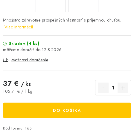
AKCIE A ZĽAVY
Množstvo zdravotne prospešných vlastností s príjemnou chuťou.
NOVINKY
Viac informácií
ČOKOLÁDA
(4 ks)
Skladom
12.8.2026
VÝŽIVOVÉ DOPLNKY
Možnosti doručenia
Kamenná predajňa
Náš príbeh
Články
Napísali o nás
Kontakty
Doprava a platba
Najčastejšie otázky FAQ
37 €
/ ks
Fotogaléria
Obchodné podmienky
Jednotková cena:
105,71 € / 1 kg
Ochrana osobných údajov
Vrátenie tovaru, výmena a reklamácie
Veľkoobchod
DO KOŠÍKA
Kód tovaru:
165