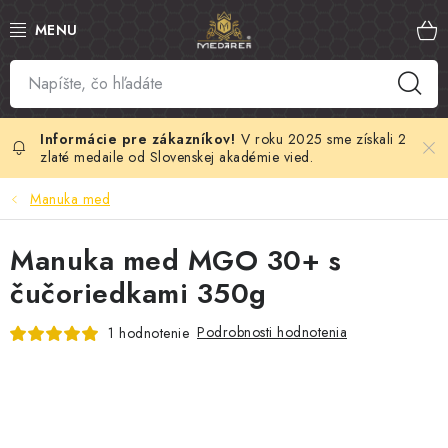
Prejsť
na
obsah
SLOVENSKÝ MED
MANUKA MED
V roku 2025 sme získali 2
zlaté medaile od Slovenskej akadémie vied.
VČELÍ PEĽ
Manuka med
PROPOLIS
Manuka med MGO 30+ s
čučoriedkami 350g
MATERSKÁ KAŠIČKA
Podrobnosti hodnotenia
1 hodnotenie
VČELÍ JED
MEDOVÁ KOZMETIKA