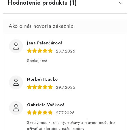
Hodnotenie produktu (1)
Jana Palenčárová
29.7.2026
Spokojnosť
Norbert Lauko
29.7.2026
Gabriela Vaňková
27.7.2026
Skvelý medík, chutný, voňavý a hlavne- môžu ho
užívať aj alergici z našej rodiny..