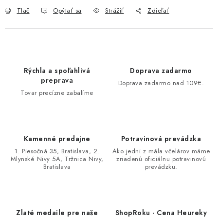
Tlač
Opýtať sa
Strážiť
Zdieľať
Rýchla a spoľahlivá
Doprava zadarmo
preprava
Doprava zadarmo nad 109€.
Tovar precízne zabalíme
Kamenné predajne
Potravinová prevádzka
1. Piesočná 35, Bratislava, 2.
Ako jedni z mála včelárov máme
Mlynské Nivy 5A, Tržnica Nivy,
zriadenú oficiálnu potravinovú
Bratislava
prevádzku.
Zlaté medaile pre naše
ShopRoku - Cena Heureky