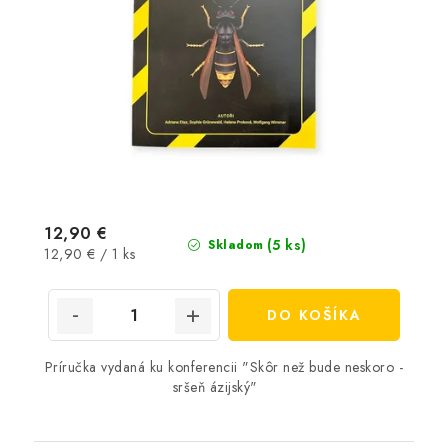
12,90 €
(5 ks)
Skladom
Jednotková
12,90 € / 1 ks
cena:
DO KOŠÍKA
Príručka vydaná ku konferencii "Skôr než bude neskoro -
sršeň ázijský"