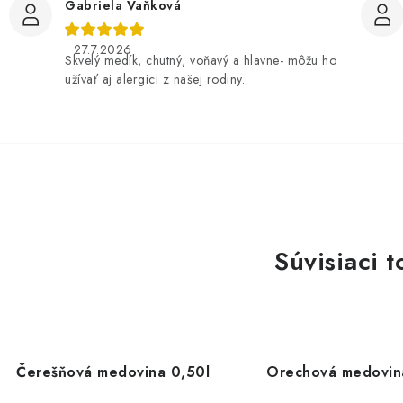
Gabriela Vaňková
27.7.2026
Skvelý medík, chutný, voňavý a hlavne- môžu ho
užívať aj alergici z našej rodiny..
Súvisiaci t
Čerešňová medovina 0,50l
Orechová medovin