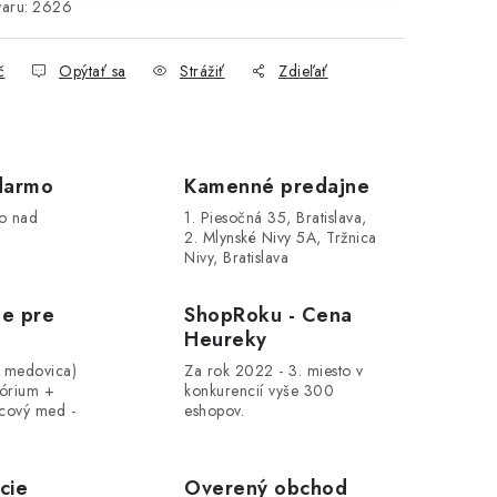
aru:
2626
č
Opýtať sa
Strážiť
Zdieľať
darmo
Kamenné predajne
o nad
1. Piesočná 35, Bratislava,
2. Mlynské Nivy 5A, Tržnica
Nivy, Bratislava
le pre
ShopRoku - Cena
Heureky
, medovica)
Za rok 2022 - 3. miesto v
tórium +
konkurencií vyše 300
cový med -
eshopov.
cie
Overený obchod