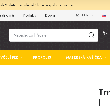
ali 2 zlaté medaile od Slovenskej akadémie vied.
EUR
S
sali o nás
Kontakty
Doprava a platba
Najčastejšie otázk
VČELÍ PEĽ
PROPOLIS
MATERSKÁ KAŠIČKA
Tr
l