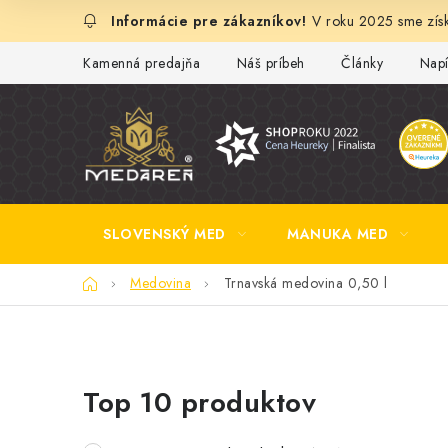
Prejsť
V roku 2025 sme získ
na
obsah
Kamenná predajňa
Náš príbeh
Články
Napí
SLOVENSKÝ MED
MANUKA MED
Domov
Medovina
Trnavská medovina 0,50 l
B
Top 10 produktov
o