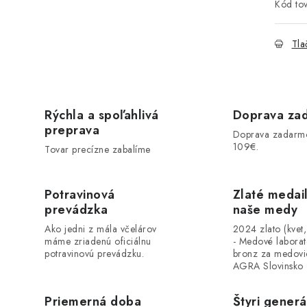
Kód tov
Tla
Rýchla a spoľahlivá
Doprava za
preprava
Doprava zadarm
109€.
Tovar precízne zabalíme
Potravinová
Zlaté medai
prevádzka
naše medy
Ako jedni z mála včelárov
2024 zlato (kvet
máme zriadenú oficiálnu
- Medové labora
potravinovú prevádzku.
bronz za medovi
AGRA Slovinsko
Priemerná doba
Štyri generá