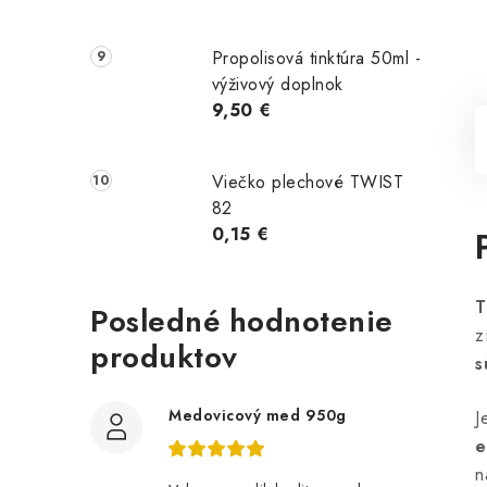
Propolisová tinktúra 50ml -
výživový doplnok
9,50 €
Viečko plechové TWIST
82
0,15 €
T
Posledné hodnotenie
z
produktov
s
Medovicový med 950g
J
e
n