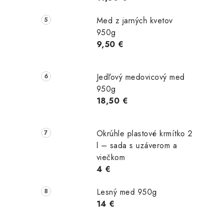
Med z jarných kvetov
950g
9,50 €
Jedľový medovicový med
950g
18,50 €
Okrúhle plastové krmítko 2
l – sada s uzáverom a
viečkom
4 €
Lesný med 950g
14 €