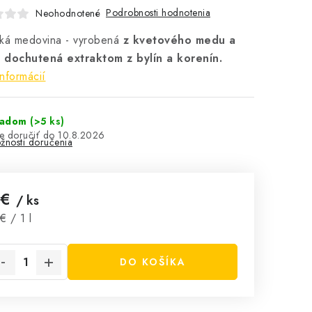
Podrobnosti hodnotenia
Neohodnotené
ská medovina -
vyrobená
z kvetového medu a
 dochutená extraktom z bylín a korenín.
informácií
ladom
(>5 ks)
10.8.2026
žnosti doručenia
 €
/ ks
notková cena:
€ / 1 l
DO KOŠÍKA