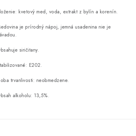
loženie: kvetový med, voda, extrakt z bylín a korenín.
edovina je prírodný nápoj, jemná usadenina nie je
ávadou.
bsahuje siričitany.
tabilizované: E202.
oba trvanlivosti: neobmedzene.
bsah alkoholu: 13,5%.