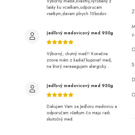
Vyborny medik,kvalitny,vyrobeny z
lasky ku vcielkam,odporucam
Z
vsetkym,davam plnych 10bodov
M
Jedľový medovicový med 950g
z
O
Výborný, chutný med!! Konečne
znova mám z kadiaľ kupovať med,
S
na ktorý nereaagujem alergicky...
D
Jedľový medovicový med 950g
O
Dakujem Vam za Jedlovu medovicu a
odporučam všetkym čo maju radi
skutočný med.