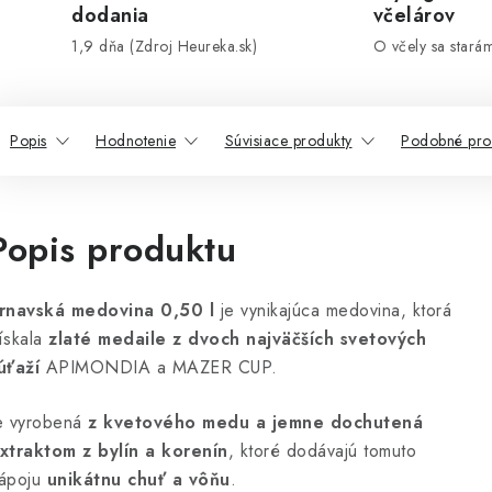
dodania
včelárov
1,9 dňa (Zdroj Heureka.sk)
O včely sa stará
Popis
Hodnotenie
Súvisiace produkty
Podobné pro
Popis produktu
rnavská medovina 0,50 l
je vynikajúca medovina, ktorá
ískala
zlaté medaile z dvoch najväčších svetových
úťaží
APIMONDIA a MAZER CUP.
e vyrobená
z kvetového medu a jemne dochutená
xtraktom z bylín a korenín
, ktoré dodávajú tomuto
ápoju
unikátnu chuť a vôňu
.