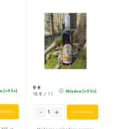
9 €
(>5 ks)
(>5 ks)
m
Skladom
Jednotková
18 € / 1 l
cena:
KOŠÍKA
DO KOŠÍKA
,50l je