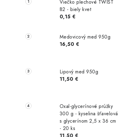
č
Viečko plechové TWIST
n
82 - biely kvet
0,15 €
ý
p
Medovicový med 950g
a
16,50 €
n
e
Lipový med 950g
l
11,50 €
Oxal-glycerínové prúžky
300 g - kyselina šťavelová
s glycerínom 2,5 x 36 cm
- 20 ks
11,50 €