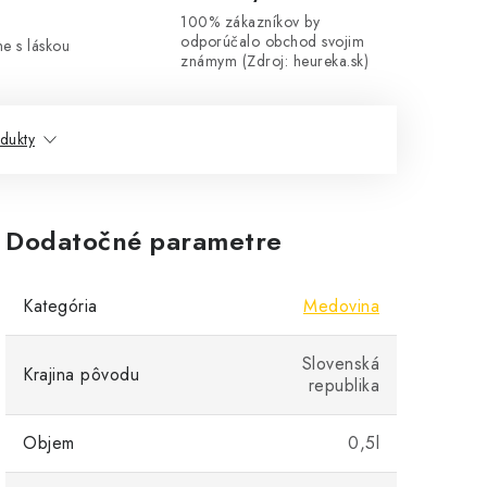
100% zákazníkov by
odporúčalo obchod svojim
me s láskou
známym (Zdroj: heureka.sk)
dukty
Dodatočné parametre
Kategória
Medovina
Slovenská
Krajina pôvodu
republika
Objem
0,5l