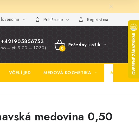
lovenčina
y FAQ
Fotogaléria
Obchodné podmienky
Ochrana osobn
Prihlásenie
Registrácia
+421905856753
Prázdny košík
(po – pi: 9:00 – 17:30)
NÁKUPNÝ
KOŠÍK
VČELÍ JED
MEDOVÁ KOZMETIKA
MEDOVINA
navská medovina 0,50