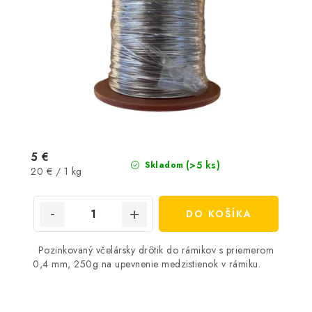
5 €
(>5 ks)
Skladom
Jednotková
20 € / 1 kg
cena:
DO KOŠÍKA
Pozinkovaný včelársky drôtik do rámikov s priemerom
0,4 mm, 250g na upevnenie medzistienok v rámiku.