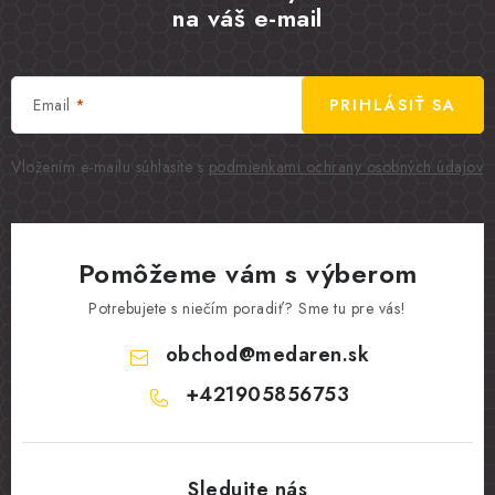
na váš e-mail
Email
PRIHLÁSIŤ SA
Vložením e-mailu súhlasíte s
podmienkami ochrany osobných údajov
Pomôžeme vám s výberom
Potrebujete s niečím poradiť? Sme tu pre vás!
obchod
@
medaren.sk
+421905856753