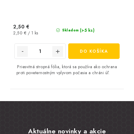
2,50 €
(>5 ks)
Skladom
Jednotková
2,50 € / 1 ks
cena:
DO KOŠÍKA
Priesvitná stropná fólia, ktorá sa používa ako ochrana
proti poveternostným vplyvom počasia a chráni úľ.
Aktuálne novinky a akcie