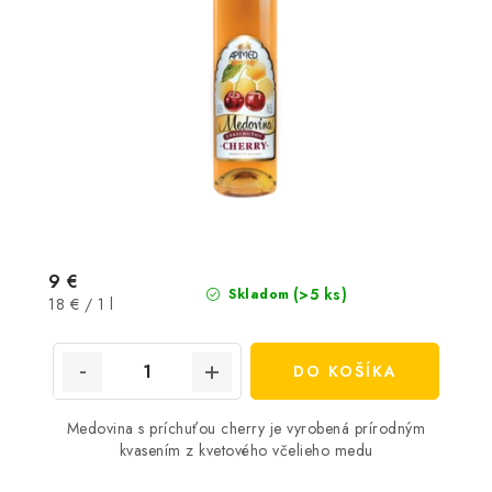
9 €
(>5 ks)
Skladom
Jednotková
18 € / 1 l
cena:
DO KOŠÍKA
Medovina s príchuťou cherry je vyrobená prírodným
kvasením z kvetového včelieho medu