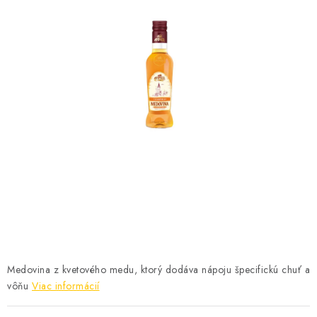
MEDOVINA
MEDOVÉ DARČEKOVÉ SETY
VÝROBKY Z VOSKU
DOPLNKY KU VČELÍM PRODUKTOM
MEDOVÉ CUKROVINKY
SLUŽBY VČELÁRA
DARČEKOVÝ POUKAZ
VČELÁRSKE POTREBY
Medovina z kvetového medu, ktorý dodáva nápoju špecifickú chuť a
vôňu
Viac informácií
LITERATÚRA - KNIHY