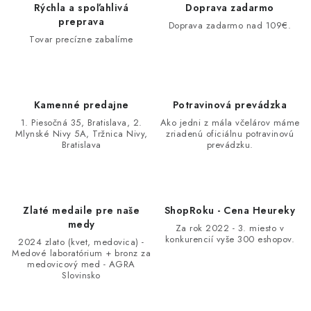
Rýchla a spoľahlivá
Doprava zadarmo
preprava
Doprava zadarmo nad 109€.
Tovar precízne zabalíme
Kamenné predajne
Potravinová prevádzka
1. Piesočná 35, Bratislava, 2.
Ako jedni z mála včelárov máme
Mlynské Nivy 5A, Tržnica Nivy,
zriadenú oficiálnu potravinovú
Bratislava
prevádzku.
Zlaté medaile pre naše
ShopRoku - Cena Heureky
medy
Za rok 2022 - 3. miesto v
konkurencií vyše 300 eshopov.
2024 zlato (kvet, medovica) -
Medové laboratórium + bronz za
medovicový med - AGRA
Slovinsko