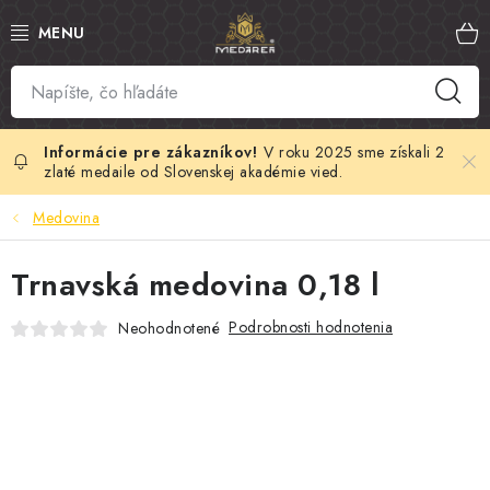
Prejsť
na
obsah
SLOVENSKÝ MED
MANUKA MED
V roku 2025 sme získali 2
zlaté medaile od Slovenskej akadémie vied.
VČELÍ PEĽ
Medovina
PROPOLIS
Trnavská medovina 0,18 l
MATERSKÁ KAŠIČKA
Podrobnosti hodnotenia
Neohodnotené
VČELÍ JED
MEDOVÁ KOZMETIKA