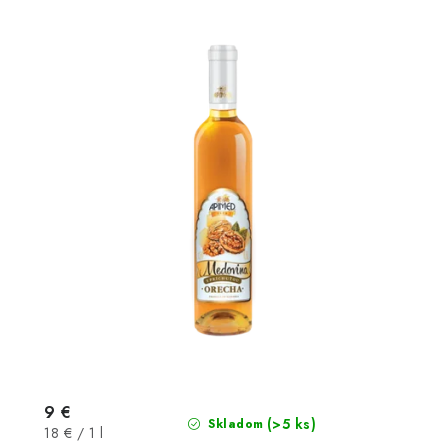
9 €
(>5 ks)
Skladom
Jednotková
18 € / 1 l