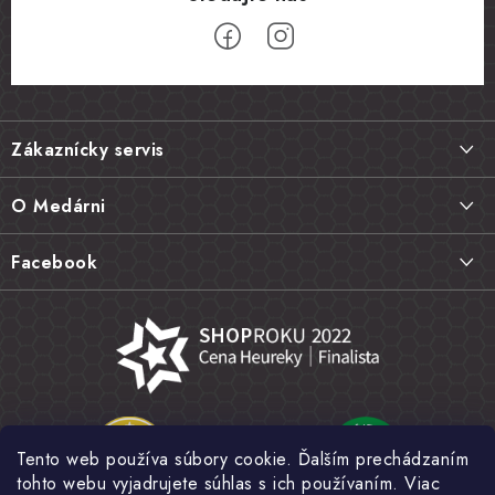
Z
á
Zákaznícky servis
p
ä
Doprava a platba
O Medárni
t
Vrátenie tovaru, výmena a reklamácie
i
Kontakt
Facebook
e
Najčastejšie otázky FAQ
Náš príbeh
Hodnotenie obchodu
Kamenná predajňa
Obchodné podmienky
Články
Ochrana osobných údajov
Napísali o nás
Veľkoobchod
Tento web používa súbory cookie. Ďalším prechádzaním
Fotogaléria
tohto webu vyjadrujete súhlas s ich používaním. Viac