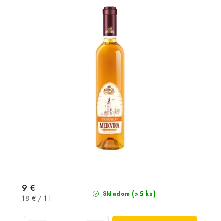
9 €
(>5 ks)
Skladom
Jednotková
18 € / 1 l
cena: