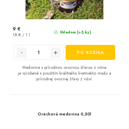
9 €
(>5 ks)
Skladom
Jednotková
18 € / 1 l
cena:
DO KOŠÍKA
Medovina s prírodnou ovocnou šťavou z višne
je vyrobená s použitím kvalitného kvetového medu a
prírodnej ovocnej šťavy z višní.
Orechová medovina 0,50l