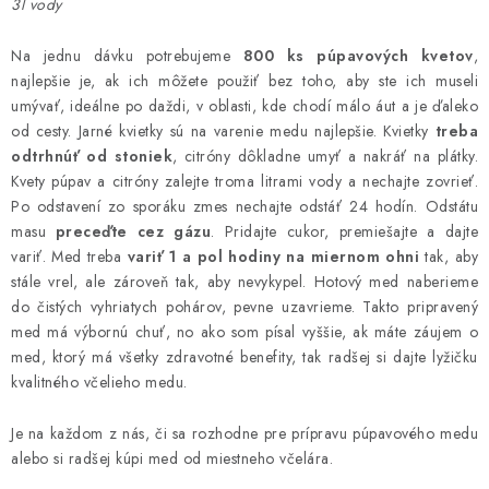
3l vody
AKCIE A ZĽAVY
Na jednu dávku potrebujeme
800 ks púpavových kvetov
,
NOVINKY
najlepšie je, ak ich môžete použiť bez toho, aby ste ich museli
umývať, ideálne po daždi, v oblasti, kde chodí málo áut a je ďaleko
od cesty. Jarné kvietky sú na varenie medu najlepšie. Kvietky
treba
ČOKOLÁDA
odtrhnúť od stoniek
, citróny dôkladne umyť a nakráť na plátky.
Kvety púpav a citróny zalejte troma litrami vody a nechajte zovrieť.
VÝŽIVOVÉ DOPLNKY
Po odstavení zo sporáku zmes nechajte odstáť 24 hodín. Odstátu
masu
preceďte cez gázu
. Pridajte cukor, premiešajte a dajte
Kamenná predajňa
Náš príbeh
Články
Napísali o nás
variť. Med treba
variť 1 a pol hodiny na miernom ohni
tak, aby
stále vrel, ale zároveň tak, aby nevykypel. Hotový med naberieme
Kontakty
Doprava a platba
Najčastejšie otázky FAQ
do čistých vyhriatych pohárov, pevne uzavrieme. Takto pripravený
Fotogaléria
Obchodné podmienky
med má výbornú chuť, no ako som písal vyššie, ak máte záujem o
med, ktorý má všetky zdravotné benefity, tak radšej si dajte lyžičku
Ochrana osobných údajov
kvalitného včelieho medu.
Vrátenie tovaru, výmena a reklamácie
Veľkoobchod
Je na každom z nás, či sa rozhodne pre prípravu púpavového medu
alebo si radšej kúpi med od miestneho včelára.