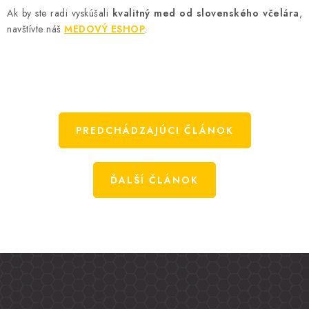
Ak by ste radi vyskúšali
kvalitný med od slovenského včelára
,
navštívte náš
MEDOVÝ ESHOP
.
PREDCHÁDZAJÚCI ČLÁNOK
ĎALŠÍ ČLÁNOK