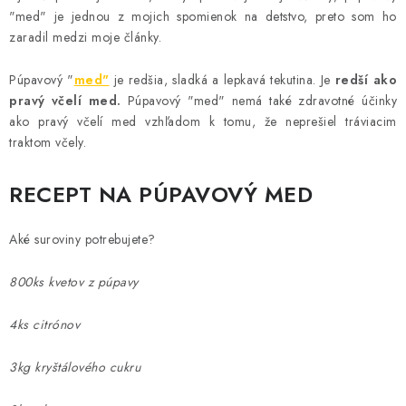
MEDOVINA
"med" je jednou z mojich spomienok na detstvo, preto som ho
zaradil medzi moje články.
MEDOVÉ DARČEKOVÉ SETY
Púpavový "
med"
je redšia, sladká a lepkavá tekutina. Je
redší ako
VÝROBKY Z VOSKU
pravý včelí med.
Púpavový "med" nemá také zdravotné účinky
ako pravý včelí med vzhľadom k tomu, že neprešiel tráviacim
traktom včely.
DOPLNKY KU VČELÍM PRODUKTOM
RECEPT NA PÚPAVOVÝ MED
MEDOVÉ CUKROVINKY
SLUŽBY VČELÁRA
Aké suroviny potrebujete?
800ks kvetov z púpavy
DARČEKOVÝ POUKAZ
4ks citrónov
VČELÁRSKE POTREBY
3kg kryštálového cukru
LITERATÚRA - KNIHY