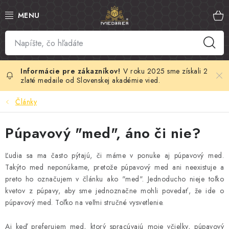
Prejsť
na
obsah
SLOVENSKÝ MED
MANUKA MED
V roku 2025 sme získali 2
zlaté medaile od Slovenskej akadémie vied.
VČELÍ PEĽ
Články
PROPOLIS
Púpavový "med", áno či nie?
MATERSKÁ KAŠIČKA
Ľudia sa ma často pýtajú, či máme v ponuke aj púpavový med.
Takýto med neponúkame, pretože púpavový med ani neexistuje a
VČELÍ JED
preto ho označujem v článku ako "med". Jednoducho nieje toľko
kvetov z púpavy, aby sme jednoznačne mohli povedať, že ide o
púpavový med. Toľko na veľmi stručné vysvetlenie.
MEDOVÁ KOZMETIKA
Aj keď preferujem med, ktorý spracúvajú moje včielky, púpavový