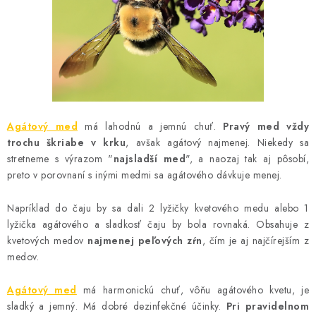
AKCIE A ZĽAVY
NOVINKY
ČOKOLÁDA
VÝŽIVOVÉ DOPLNKY
Agátový med
má lahodnú a jemnú chuť.
Pravý med vždy
trochu škriabe v krku
, avšak agátový najmenej. Niekedy sa
stretneme s výrazom "
najsladší med
", a naozaj tak aj pôsobí,
Kamenná predajňa
Náš príbeh
Články
Napísali o nás
preto v porovnaní s inými medmi sa agátového dávkuje menej.
Kontakty
Doprava a platba
Najčastejšie otázky FAQ
Napríklad do čaju by sa dali 2 lyžičky kvetového medu alebo 1
Fotogaléria
Obchodné podmienky
lyžička agátového a sladkosť čaju by bola rovnaká. Obsahuje z
Ochrana osobných údajov
kvetových medov
najmenej peľových zŕn
, čím je aj najčírejším z
Vrátenie tovaru, výmena a reklamácie
Veľkoobchod
medov.
Agátový med
má harmonickú chuť, vôňu agátového kvetu, je
sladký a jemný. Má dobré dezinfekčné účinky.
Pri pravidelnom