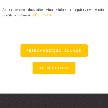
Ak sa chcete dozvedieť
viac nielen o agátovom mede
,
prečítajte si článok:
VČELÍ MED
.
PREDCHÁDZAJÚCI ČLÁNOK
ĎALŠÍ ČLÁNOK