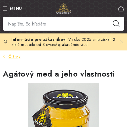
Prejsť
na
obsah
SLOVENSKÝ MED
MANUKA MED
V roku 2025 sme získali 2
zlaté medaile od Slovenskej akadémie vied.
VČELÍ PEĽ
Články
PROPOLIS
Agátový med a jeho vlastnosti
MATERSKÁ KAŠIČKA
VČELÍ JED
MEDOVÁ KOZMETIKA