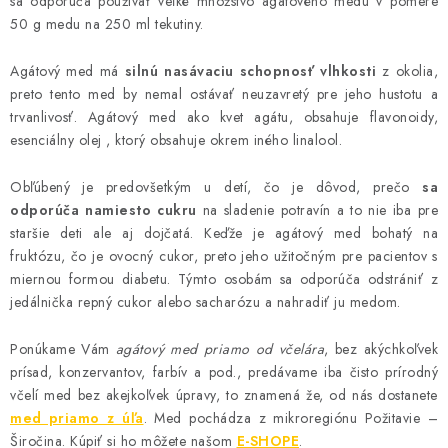
sa odporúča používať veľké množstvo agátového medu v pomere
50 g medu na 250 ml tekutiny.
Agátový med má
silnú nasávaciu schopnosť vlhkosti
z okolia,
preto tento med by nemal ostávať neuzavretý pre jeho hustotu a
trvanlivosť. Agátový med ako kvet agátu, obsahuje flavonoidy,
esenciálny olej , ktorý obsahuje okrem iného linalool.
Obľúbený je predovšetkým u detí, čo je dôvod, prečo
sa
odporúča namiesto cukru
na sladenie potravín a to nie iba pre
staršie deti ale aj dojčatá. Keďže je agátový med bohatý na
fruktózu, čo je ovocný cukor, preto jeho užitočným pre pacientov s
miernou formou diabetu. Týmto osobám sa odporúča odstrániť z
jedálnička repný cukor alebo sacharózu a nahradiť ju medom.
Ponúkame Vám
agátový med priamo od včelára
, bez akýchkoľvek
prísad, konzervantov, farbív a pod., predávame iba čisto prírodný
včelí med bez akejkoľvek úpravy, to znamená že, od nás dostanete
med priamo z úľa
. Med pochádza z mikroregiónu Požitavie –
Širočina. Kúpiť si ho môžete našom
E-SHOPE
.