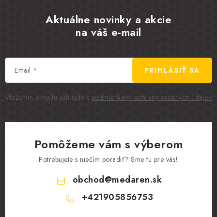
Aktuálne novinky a akcie
na váš e-mail
Email
PRIHLÁSIŤ SA
Vložením e-mailu súhlasíte s
podmienkami ochrany osobných údajov
Pomôžeme vám s výberom
Potrebujete s niečím poradiť? Sme tu pre vás!
obchod
@
medaren.sk
+421905856753