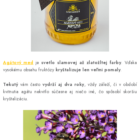
MEDOVINA
MEDOVÉ DARČEKOVÉ SETY
VÝROBKY Z VOSKU
DOPLNKY KU VČELÍM PRODUKTOM
Agátový med
je
svetlo slamovej až zlatožltej farby
. Vďaka
MEDOVÉ CUKROVINKY
vysokému obsahu fruktózy
kryštalizuje len veľmi pomaly
.
SLUŽBY VČELÁRA
Tekutý
vám často
vydrží aj dva roky
, vždy záleží, či v období
kvitnutia agátu nekvitlo súčasne aj niečo iné, čo spôsobí skoršiu
DARČEKOVÝ POUKAZ
kryštalizáciu.
VČELÁRSKE POTREBY
LITERATÚRA - KNIHY