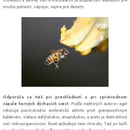
Vzhľadom k jemnej vôni a konzistencii je populárnym sladidlom pre
mnoho potravín, nápojov, najmä pre dezerty.
Odporúča sa tiež pri prechladnutí a pri sprievodnom
zápale horných dýchacích ciest.
Podľa niektorých autorov agát
vykazuje pozoruhodnú antibiotickú aktivitu proti grampozitívnym
baktériám, vrátane stafylokokov, streptokokov, a preto je deštruktívný
voči mikroorganizmom, ktoré spôsobujú tieto choroby. Tiež pri kašli