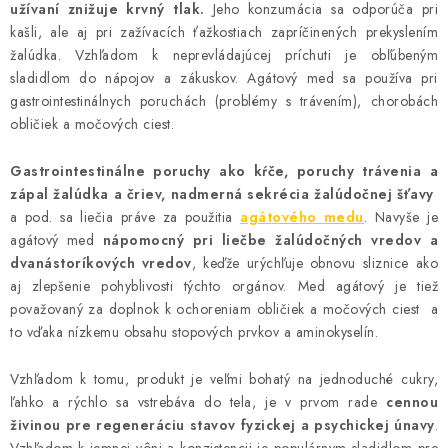
užívaní znižuje krvný tlak.
Jeho konzumácia sa odporúča pri
kašli, ale aj pri zažívacích ťažkostiach zapríčinených prekyslením
žalúdka. Vzhľadom k neprevládajúcej príchuti je obľúbeným
sladidlom do nápojov a zákuskov. Agátový med sa používa pri
gastrointestinálnych poruchách (problémy s trávením), chorobách
obličiek a močových ciest.
Gastrointestinálne poruchy ako kŕče, poruchy trávenia a
zápal žalúdka a čriev, nadmerná sekrécia žalúdočnej šťavy
a pod. sa liečia práve za použitia
agátového medu
. Navyše je
agátový med
nápomocný pri liečbe žalúdočných vredov a
dvanástoríkových vredov
, keďže urýchľuje obnovu sliznice ako
aj zlepšenie pohyblivosti týchto orgánov. Med agátový je tiež
považovaný za doplnok k ochoreniam obličiek a močových ciest a
to vďaka nízkemu obsahu stopových prvkov a aminokyselín.
Vzhľadom k tomu, produkt je veľmi bohatý na jednoduché cukry,
ľahko a rýchlo sa vstrebáva do tela, je v prvom rade
cennou
živinou pre regeneráciu stavov fyzickej a psychickej únavy
.