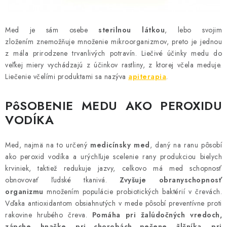
Med je sám osebe
sterilnou látkou
, lebo svojim
zložením znemožňuje množenie mikroorganizmov, preto je jednou
z mála prirodzene trvanlivých potravín. Liečivé účinky medu do
veľkej miery vychádzajú z účinkov rastliny, z ktorej včela meduje.
Liečenie včelími produktami sa nazýva
apiterapia
.
PôSOBENIE MEDU AKO PEROXIDU
VODÍKA
Med, najmä na to určený
medicínsky med
, daný na ranu pôsobí
ako peroxid vodíka a urýchľuje scelenie rany produkciou bielych
krviniek, taktiež redukuje jazvy, celkovo má med schopnosť
obnovovať ľudské tkanivá.
Zvyšuje obranyschopnosť
organizmu
množením populácie probiotických baktérií v črevách.
Vďaka antioxidantom obsiahnutých v mede pôsobí preventívne proti
rakovine hrubého čreva.
Pomáha pri žalúdočných vredoch,
zápche, hnačke, pri chorobách pečene, žlčníka, pri