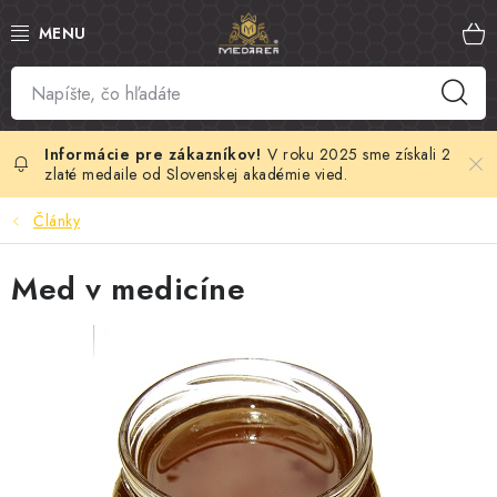
Prejsť
na
obsah
SLOVENSKÝ MED
MANUKA MED
V roku 2025 sme získali 2
zlaté medaile od Slovenskej akadémie vied.
VČELÍ PEĽ
Články
PROPOLIS
Med v medicíne
MATERSKÁ KAŠIČKA
VČELÍ JED
MEDOVÁ KOZMETIKA