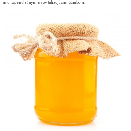
imunostimulačným a revitalizujúcim účinkom.
AKCIE A ZĽAVY
NOVINKY
ČOKOLÁDA
VÝŽIVOVÉ DOPLNKY
Kamenná predajňa
Náš príbeh
Články
Napísali o nás
Kontakty
Doprava a platba
Najčastejšie otázky FAQ
Fotogaléria
Obchodné podmienky
Ochrana osobných údajov
Vrátenie tovaru, výmena a reklamácie
Veľkoobchod