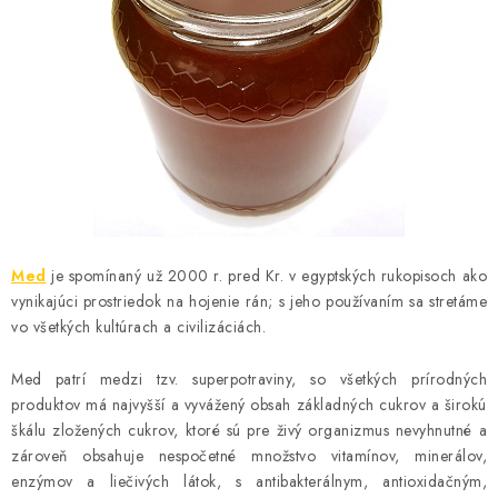
MEDOVINA
MEDOVÉ DARČEKOVÉ SETY
VÝROBKY Z VOSKU
DOPLNKY KU VČELÍM PRODUKTOM
MEDOVÉ CUKROVINKY
Med
je spomínaný už 2000 r. pred Kr. v egyptských rukopisoch ako
SLUŽBY VČELÁRA
vynikajúci prostriedok na hojenie rán; s jeho používaním sa stretáme
vo všetkých kultúrach a civilizáciách.
DARČEKOVÝ POUKAZ
Med patrí medzi tzv. superpotraviny, so všetkých prírodných
produktov má najvyšší a vyvážený obsah základných cukrov a širokú
VČELÁRSKE POTREBY
škálu zložených cukrov, ktoré sú pre živý organizmus nevyhnutné a
zároveň obsahuje nespočetné množstvo vitamínov, minerálov,
LITERATÚRA - KNIHY
enzýmov a liečivých látok, s antibakterálnym, antioxidačným,