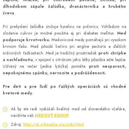
dlhodobom zápale žalúdka, dvanástorníka a hrubého
čreva
.
Pri prekyslení žalúdka znižuje kyselinu na polovicu. Vzhľadom na
zloženie cukrov je možné použitie aj pri diabetes mellitus.
Med
podporuje krvotvorbu.
Medovicové medy pomáhajú pri vysokom
krvnom tlaku. Med pôsobí liečivo pri angíne pectoris a ďalších
srdcových ťažkostiach. Med je tradičný prostriedok
proti chrípke
a nachladnutiu
, v spojení s citrónom jeho látky pôsobia ešte lepšie.
Užívaný na večer (jedna lyžička) pomáha
proti nespavosti,
nepokojnému spánku, nervozite a podráždenosti.
Pre deti a pre ľudí po ťažkých operáciách sú vhodné
kvetové medy.
Ak by ste radi vyskúšali kvalitný med od slovenského včelára,
navštívte náš
MEDOVÝ ESHOP
.
Zdroj:
https://sk.wikipedia.org/wiki/Med