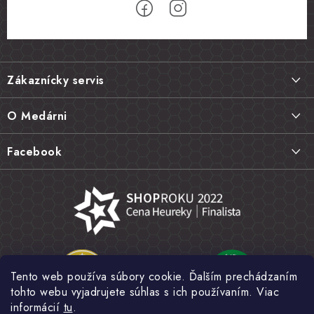
Z
á
Zákaznícky servis
p
ä
Doprava a platba
O Medárni
t
Vrátenie tovaru, výmena a reklamácie
i
Kontakt
Facebook
e
Najčastejšie otázky FAQ
Náš príbeh
Hodnotenie obchodu
Kamenná predajňa
Obchodné podmienky
Články
Ochrana osobných údajov
Napísali o nás
Veľkoobchod
Tento web používa súbory cookie. Ďalším prechádzaním
Fotogaléria
tohto webu vyjadrujete súhlas s ich používaním. Viac
Novinky
informácií
tu
.