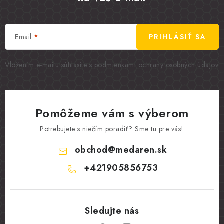
Email
PRIHLÁSIŤ SA
Vložením e-mailu súhlasíte s
podmienkami ochrany osobných údajov
Pomôžeme vám s výberom
Potrebujete s niečím poradiť? Sme tu pre vás!
obchod
@
medaren.sk
+421905856753