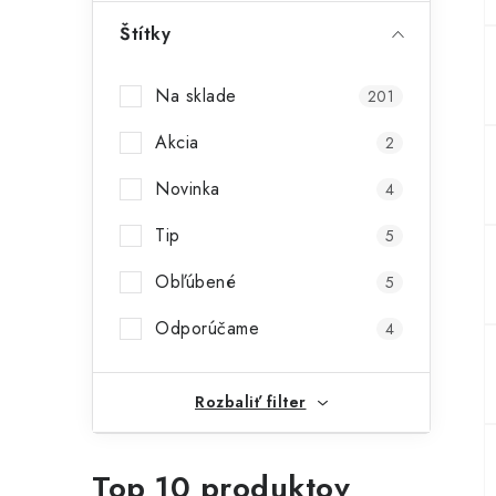
ý
Štítky
p
Na sklade
201
a
Akcia
n
2
e
Novinka
4
l
Tip
5
Obľúbené
5
Odporúčame
4
Rozbaliť filter
Top 10 produktov