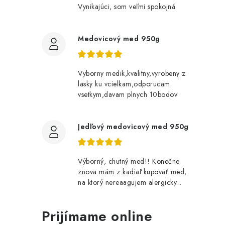
Vynikajúci, som veľmi spokojná
Medovicový med 950g
Vyborny medik,kvalitny,vyrobeny z
lasky ku vcielkam,odporucam
vsetkym,davam plnych 10bodov
Jedľový medovicový med 950g
Výborný, chutný med!! Konečne
znova mám z kadiaľ kupovať med,
na ktorý nereaagujem alergicky...
Prijímame online