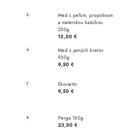
Med s peľom, propolisom
a materskou kašičkou
250g
12,50 €
i
Med z jarných kvetov
950g
9,50 €
Ekovartin
9,50 €
Perga 160g
23,50 €