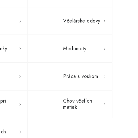
e
Včelárske odevy
enky
Medomety
Práca s voskom
pri
Chov včelích
matiek
ich