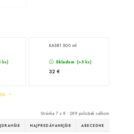
KAS81 500 ml
5 ks)
Skladom
(>5 ks)
32 €
tov
Stránka
7
z
8
-
289
položiek celkom
JDRAHŠIE
NAJPREDÁVANEJŠIE
ABECEDNE