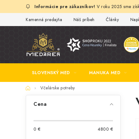
Prejsť
V roku 2025 sme získ
na
obsah
Kamenná predajňa
Náš príbeh
Články
Napí
SLOVENSKÝ MED
MANUKA MED
Domov
Včelárske potreby
B
Cena
o
č
0
€
4800
€
n