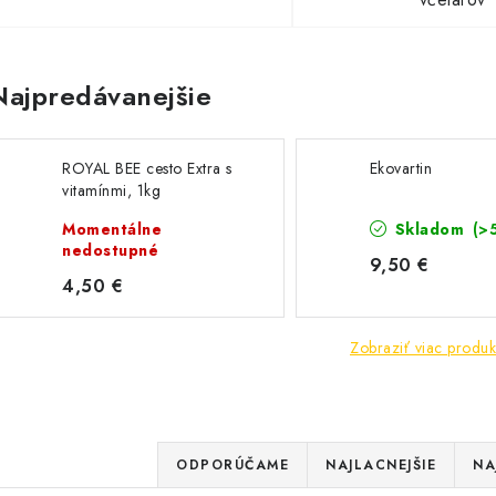
Najpredávanejšie
ROYAL BEE cesto Extra s
Ekovartin
vitamínmi, 1kg
Momentálne
Skladom
(>
nedostupné
9,50 €
4,50 €
Zobraziť viac produk
R
ODPORÚČAME
NAJLACNEJŠIE
NA