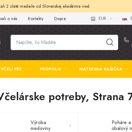
ali 2 zlaté medaile od Slovenskej akadémie vied.
EUR
S
sali o nás
Kontakty
Doprava a platba
Najčastejšie otázk
VČELÍ PEĽ
PROPOLIS
MATERSKÁ KAŠIČKA
Včelárske potreby
, Strana 
Výroba
Poháre a
medoviny
obalový m