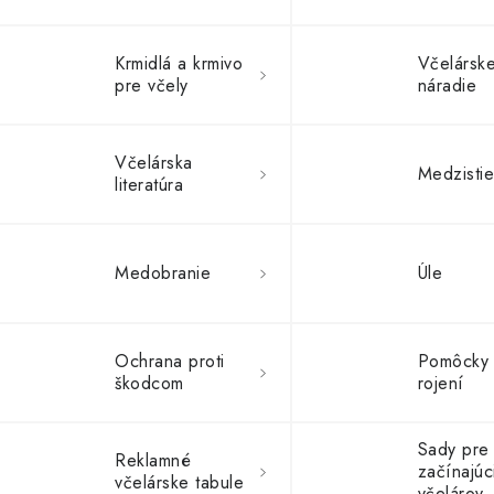
Krmidlá a krmivo
Včelársk
pre včely
náradie
Včelárska
Medzisti
literatúra
Medobranie
Úle
Ochrana proti
Pomôcky 
škodcom
rojení
Sady pre
Reklamné
začínajúc
včelárske tabule
včelárov