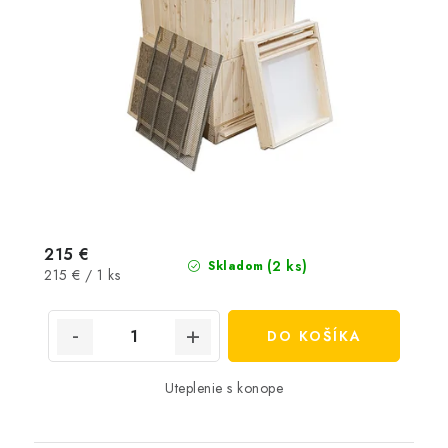
215 €
(2 ks)
Skladom
Jednotková
215 € / 1 ks
cena:
DO KOŠÍKA
Uteplenie s konope