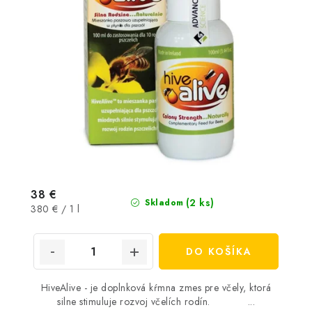
38 €
(2 ks)
Skladom
Jednotková
380 € / 1 l
cena:
DO KOŠÍKA
HiveAlive - je doplnková kŕmna zmes pre včely, ktorá
silne stimuluje rozvoj včelích rodín. ...