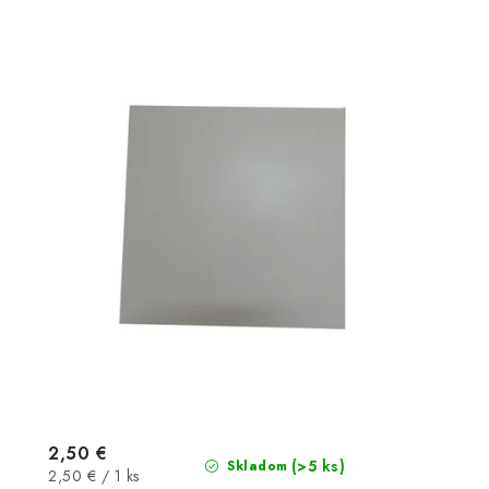
2,50 €
(>5 ks)
Skladom
Jednotková
2,50 € / 1 ks