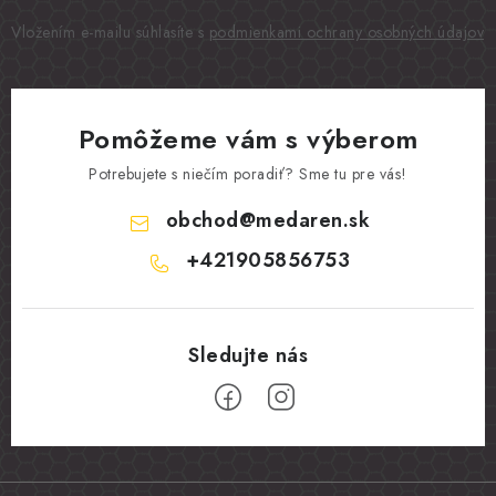
Vložením e-mailu súhlasíte s
podmienkami ochrany osobných údajov
Pomôžeme vám s výberom
Potrebujete s niečím poradiť? Sme tu pre vás!
obchod
@
medaren.sk
+421905856753
Z
á