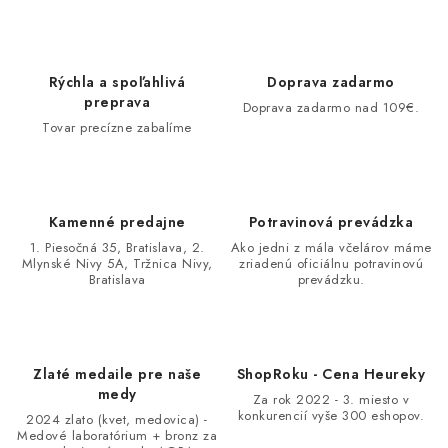
Rýchla a spoľahlivá
Doprava zadarmo
preprava
Doprava zadarmo nad 109€.
Tovar precízne zabalíme
Kamenné predajne
Potravinová prevádzka
1. Piesočná 35, Bratislava, 2.
Ako jedni z mála včelárov máme
Mlynské Nivy 5A, Tržnica Nivy,
zriadenú oficiálnu potravinovú
Bratislava
prevádzku.
Zlaté medaile pre naše
ShopRoku - Cena Heureky
medy
Za rok 2022 - 3. miesto v
konkurencií vyše 300 eshopov.
2024 zlato (kvet, medovica) -
Medové laboratórium + bronz za