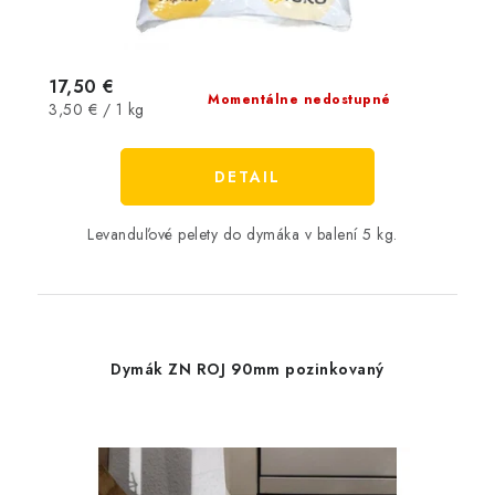
17,50 €
Momentálne nedostupné
Jednotková
3,50 € / 1 kg
cena:
DETAIL
Levanduľové pelety do dymáka v balení 5 kg.
Dymák ZN ROJ 90mm pozinkovaný