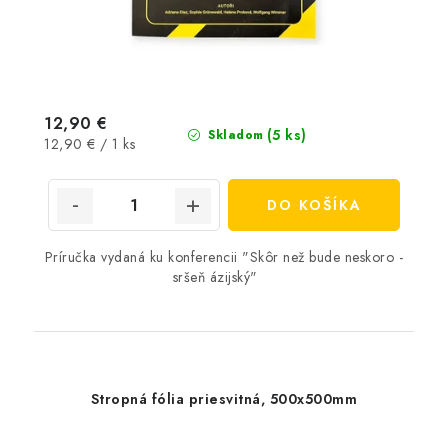
12,90 €
(5 ks)
Skladom
Jednotková
12,90 € / 1 ks
cena:
DO KOŠÍKA
Príručka vydaná ku konferencii "Skôr než bude neskoro -
sršeň ázijský"
Stropná fólia priesvitná, 500x500mm