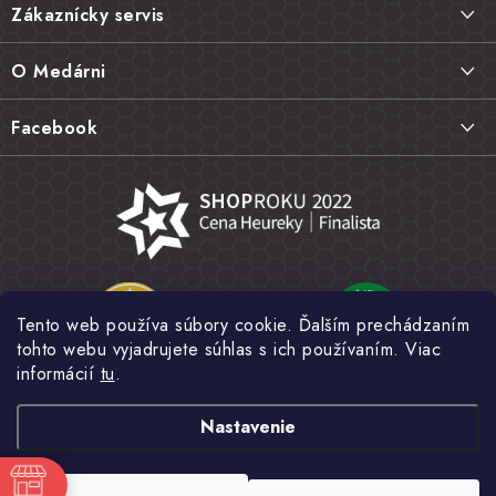
Zákaznícky servis
p
ä
Doprava a platba
O Medárni
t
Vrátenie tovaru, výmena a reklamácie
i
Kontakt
Facebook
e
Najčastejšie otázky FAQ
Náš príbeh
Hodnotenie obchodu
Kamenná predajňa
Obchodné podmienky
Články
Ochrana osobných údajov
Napísali o nás
Veľkoobchod
Tento web používa súbory cookie. Ďalším prechádzaním
Fotogaléria
tohto webu vyjadrujete súhlas s ich používaním. Viac
Novinky
informácií
tu
.
Nastavenie
Copyright 2026
MEDÁREŇ
. Všetky práva vyhradené.
Upraviť nastavenie