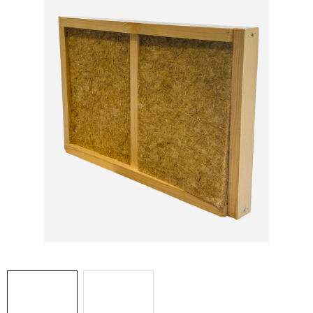
MEDOVINA
MEDOVÉ DARČEKOVÉ SETY
VÝROBKY Z VOSKU
DOPLNKY KU VČELÍM PRODUKTOM
MEDOVÉ CUKROVINKY
SLUŽBY VČELÁRA
DARČEKOVÝ POUKAZ
VČELÁRSKE POTREBY
LITERATÚRA - KNIHY