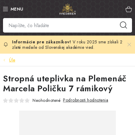
Prejsť
na
obsah
SLOVENSKÝ MED
MANUKA MED
V roku 2025 sme získali 2
zlaté medaile od Slovenskej akadémie vied.
VČELÍ PEĽ
Úle
PROPOLIS
Stropná uteplivka na Plemenáč
Marcela Poličku 7 rámikový
MATERSKÁ KAŠIČKA
Podrobnosti hodnotenia
Neohodnotené
VČELÍ JED
MEDOVÁ KOZMETIKA