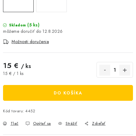
AKCIE A ZĽAVY
NOVINKY
(5 ks)
Skladom
12.8.2026
ČOKOLÁDA
Možnosti doručenia
VÝŽIVOVÉ DOPLNKY
15 €
/ ks
Kamenná predajňa
Náš príbeh
Články
Napísali o nás
Jednotková cena:
15 € / 1 ks
Kontakty
Doprava a platba
Najčastejšie otázky FAQ
Fotogaléria
Obchodné podmienky
DO KOŠÍKA
Ochrana osobných údajov
Vrátenie tovaru, výmena a reklamácie
Veľkoobchod
Kód tovaru:
4452
Tlač
Opýtať sa
Strážiť
Zdieľať