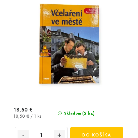
18,50 €
(2 ks)
Skladom
Jednotková
18,50 € / 1 ks
cena:
DO KOŠÍKA