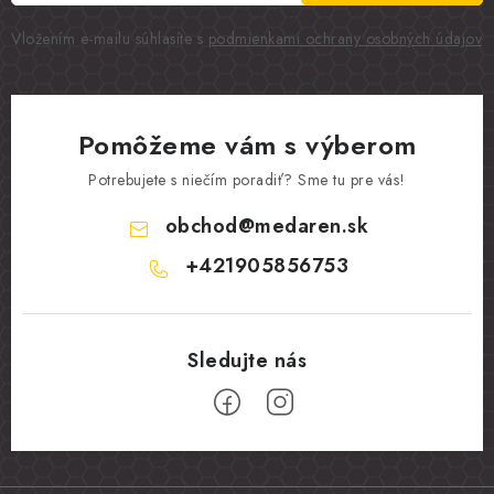
Vložením e-mailu súhlasíte s
podmienkami ochrany osobných údajov
Pomôžeme vám s výberom
Potrebujete s niečím poradiť? Sme tu pre vás!
obchod
@
medaren.sk
+421905856753
Z