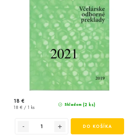
18 €
(2 ks)
Skladom
Jednotková
18 € / 1 ks
cena:
DO KOŠÍKA