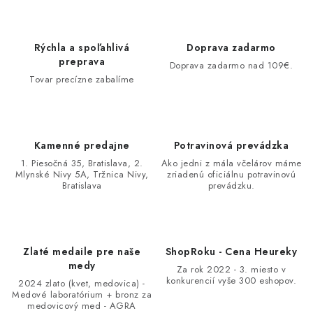
Rýchla a spoľahlivá
Doprava zadarmo
preprava
Doprava zadarmo nad 109€.
Tovar precízne zabalíme
Kamenné predajne
Potravinová prevádzka
1. Piesočná 35, Bratislava, 2.
Ako jedni z mála včelárov máme
Mlynské Nivy 5A, Tržnica Nivy,
zriadenú oficiálnu potravinovú
Bratislava
prevádzku.
Zlaté medaile pre naše
ShopRoku - Cena Heureky
medy
Za rok 2022 - 3. miesto v
konkurencií vyše 300 eshopov.
2024 zlato (kvet, medovica) -
Medové laboratórium + bronz za
medovicový med - AGRA