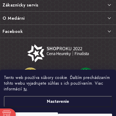
á
Zákaznícky servis
p
ä
Doprava a platba
O Medárni
t
Vrátenie tovaru, výmena a reklamácie
i
Kontakt
Facebook
e
Najčastejšie otázky FAQ
Náš príbeh
Hodnotenie obchodu
Kamenná predajňa
Obchodné podmienky
Články
Ochrana osobných údajov
Napísali o nás
Veľkoobchod
Tento web používa súbory cookie. Ďalším prechádzaním
Fotogaléria
tohto webu vyjadrujete súhlas s ich používaním. Viac
Novinky
informácií
tu
.
Nastavenie
Copyright 2026
MEDÁREŇ
. Všetky práva vyhradené.
Upraviť nastavenie