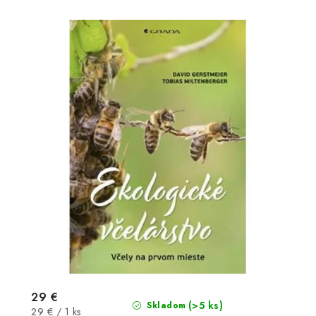
29 €
(>5 ks)
Skladom
Jednotková
29 € / 1 ks