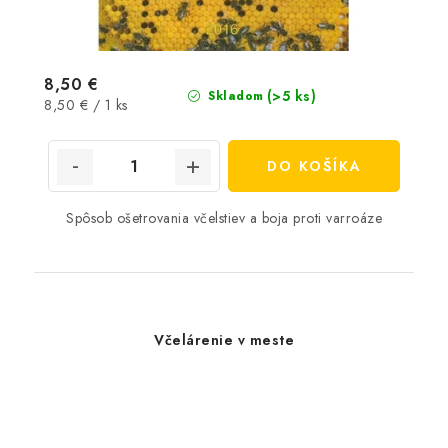
8,50 €
(>5 ks)
Skladom
Jednotková
8,50 € / 1 ks
cena:
DO KOŠÍKA
Spôsob ošetrovania včelstiev a boja proti varroáze
Včelárenie v meste