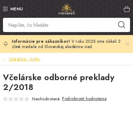
Prejsť
na
obsah
SLOVENSKÝ MED
MANUKA MED
V roku 2025 sme získali 2
zlaté medaile od Slovenskej akadémie vied.
VČELÍ PEĽ
Literatúra - knihy
PROPOLIS
Včelárske odborné preklady
2/2018
MATERSKÁ KAŠIČKA
Podrobnosti hodnotenia
Neohodnotené
VČELÍ JED
MEDOVÁ KOZMETIKA