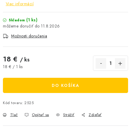
Viac informácií
AKCIE A ZĽAVY
(1 ks)
Skladom
NOVINKY
11.8.2026
Možnosti doručenia
ČOKOLÁDA
VÝŽIVOVÉ DOPLNKY
18 €
/ ks
Jednotková cena:
18 € / 1 ks
Kamenná predajňa
Náš príbeh
Články
Napísali o nás
Kontakty
Doprava a platba
Najčastejšie otázky FAQ
DO KOŠÍKA
Fotogaléria
Obchodné podmienky
Ochrana osobných údajov
Kód tovaru:
2525
Vrátenie tovaru, výmena a reklamácie
Veľkoobchod
Tlač
Opýtať sa
Strážiť
Zdieľať