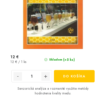
12 €
(>5 ks)
Skladom
Jednotková
12 € / 1 ks
cena:
DO KOŠÍKA
Senzorická analýza a rozmanité využitie metódy
hodnotenia kvality medu.