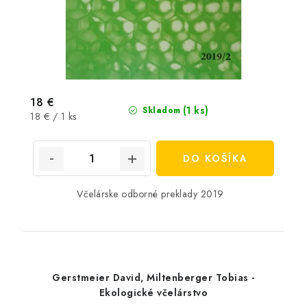
18 €
(1 ks)
Skladom
Jednotková
18 € / 1 ks
cena:
DO KOŠÍKA
Včelárske odborné preklady 2019
Gerstmeier David, Miltenberger Tobias -
Ekologické včelárstvo