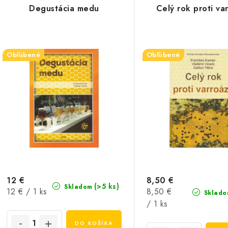
Degustácia medu
Celý rok proti va
Obľúbené
Obľúbené
12 €
8,50 €
(>5 ks)
Skladom
Jednotková
Jednotková
12 € / 1 ks
8,50 €
Sklado
cena:
cena:
/ 1 ks
DO KOŠÍKA