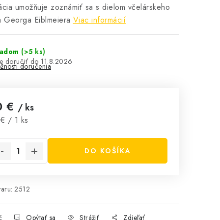
ácia umožňuje zoznámiť sa s dielom včelárskeho
a Georga Eiblmeiera
Viac informácií
ladom
(>5 ks)
11.8.2026
žnosti doručenia
0 €
/ ks
notková cena:
€ / 1 ks
DO KOŠÍKA
aru:
2512
č
Opýtať sa
Strážiť
Zdieľať