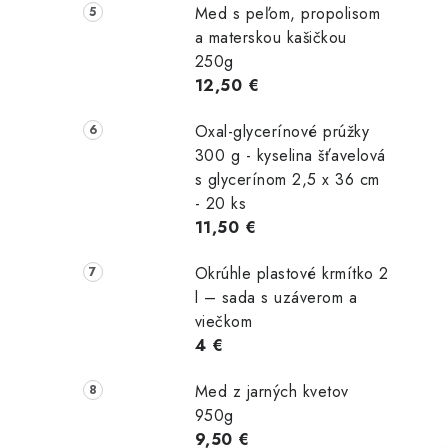
Med s peľom, propolisom
a materskou kašičkou
250g
12,50 €
Oxal-glycerínové prúžky
300 g - kyselina šťavelová
s glycerínom 2,5 x 36 cm
- 20 ks
11,50 €
Okrúhle plastové krmítko 2
l – sada s uzáverom a
viečkom
4 €
Med z jarných kvetov
950g
9,50 €