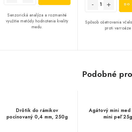
DO 
Senzorická analýza a rozmanité
využitie metódy hodnotenia kvality
Spôsob ošetrovania včels
medu.
proti varroáze
Podobné pro
Drôtik do rámikov
Agátový mini med
pocínovaný 0,4 mm, 250g
mini peľ 25