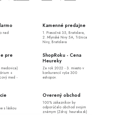
darmo
Kamenné predajne
o nad
1. Piesočná 35, Bratislava,
2. Mlynské Nivy 5A, Tržnica
Nivy, Bratislava
le pre
ShopRoku - Cena
Heureky
, medovica)
Za rok 2022 - 3. miesto v
tórium +
konkurencií vyše 300
cový med -
eshopov.
cie
Overený obchod
100% zákazníkov by
odporúčalo obchod svojim
me s láskou
známym (Zdroj: heureka.sk)