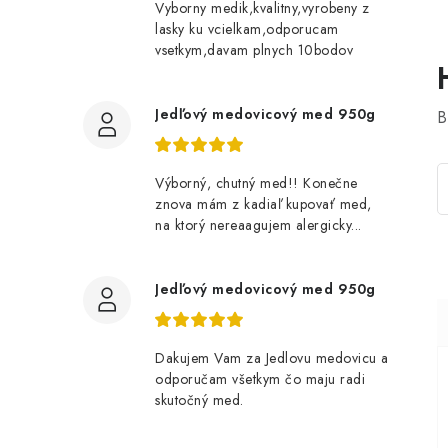
Vyborny medik,kvalitny,vyrobeny z
lasky ku vcielkam,odporucam
vsetkym,davam plnych 10bodov
Jedľový medovicový med 950g
B
Výborný, chutný med!! Konečne
znova mám z kadiaľ kupovať med,
na ktorý nereaagujem alergicky...
Jedľový medovicový med 950g
Dakujem Vam za Jedlovu medovicu a
odporučam všetkym čo maju radi
skutočný med.