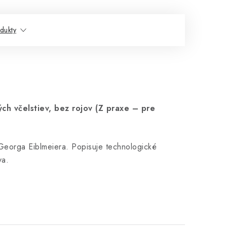
dukty
ých včelstiev, bez rojov (Z praxe – pre
 Georga Eiblmeiera. Popisuje technologické
va.