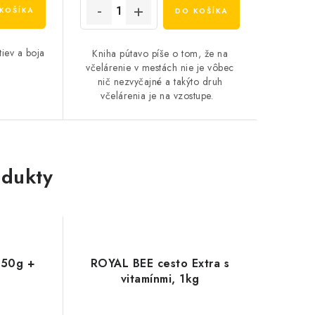
KOŠÍKA
DO KOŠÍKA
tiev a boja
Kniha pútavo píše o tom, že na
včelárenie v mestách nie je vôbec
nič nezvyčajné a takýto druh
včelárenia je na vzostupe.
dukty
 50g +
ROYAL BEE cesto Extra s
g
vitamínmi, 1kg