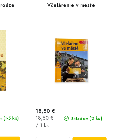
rroáze
Včelárenie v meste
18,50 €
Jednotková
18,50 €
(>5 ks)
(2 ks)
m
Skladom
cena:
/ 1 ks