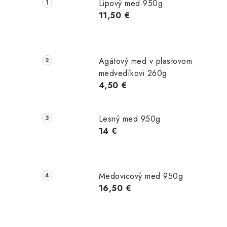
č
Lipový med 950g
n
11,50 €
ý
p
Agátový med v plastovom
a
medvedíkovi 260g
4,50 €
n
e
Lesný med 950g
l
14 €
Medovicový med 950g
16,50 €