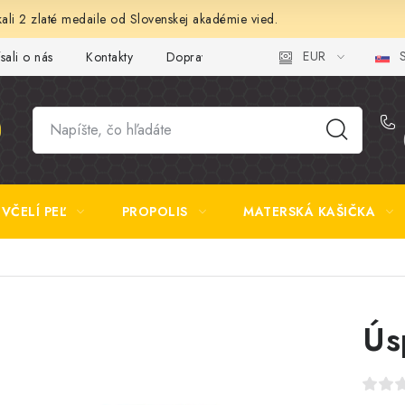
ali 2 zlaté medaile od Slovenskej akadémie vied.
EUR
S
sali o nás
Kontakty
Doprava a platba
Najčastejšie otázk
VČELÍ PEĽ
PROPOLIS
MATERSKÁ KAŠIČKA
Ús