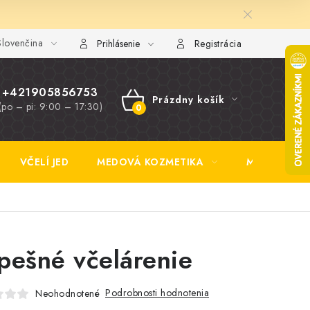
lovenčina
y FAQ
Fotogaléria
Obchodné podmienky
Ochrana osobn
Prihlásenie
Registrácia
+421905856753
Prázdny košík
(po – pi: 9:00 – 17:30)
NÁKUPNÝ
KOŠÍK
VČELÍ JED
MEDOVÁ KOZMETIKA
MEDOVINA
pešné včelárenie
Podrobnosti hodnotenia
Neohodnotené