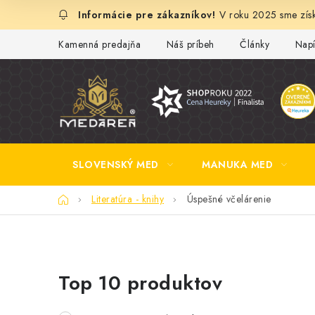
Prejsť
V roku 2025 sme získ
na
obsah
Kamenná predajňa
Náš príbeh
Články
Napí
SLOVENSKÝ MED
MANUKA MED
Domov
Literatúra - knihy
Úspešné včelárenie
B
Top 10 produktov
o