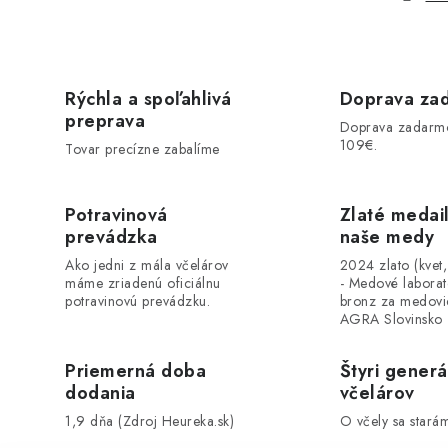
Rýchla a spoľahlivá
Doprava za
preprava
Doprava zadarm
109€.
Tovar precízne zabalíme
Potravinová
Zlaté medai
prevádzka
naše medy
Ako jedni z mála včelárov
2024 zlato (kvet
máme zriadenú oficiálnu
- Medové labora
potravinovú prevádzku.
bronz za medovi
AGRA Slovinsko
Priemerná doba
Štyri generá
dodania
včelárov
1,9 dňa (Zdroj Heureka.sk)
O včely sa stará