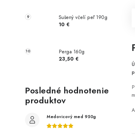
Sušený včelí peľ 190g
10 €
Perga 160g
23,50 €
Ú
p
P
Posledné hodnotenie
m
produktov
A
Medovicový med 950g