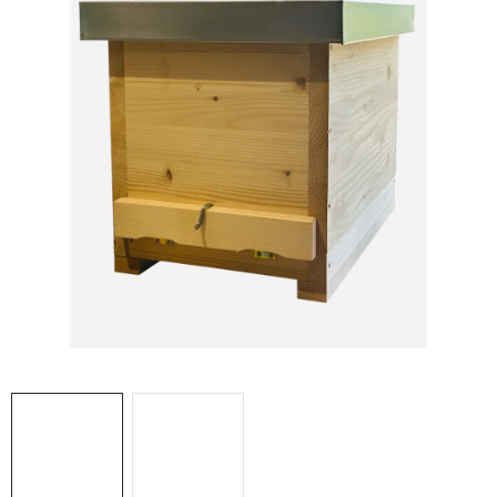
MEDOVINA
MEDOVÉ DARČEKOVÉ SETY
VÝROBKY Z VOSKU
DOPLNKY KU VČELÍM PRODUKTOM
MEDOVÉ CUKROVINKY
SLUŽBY VČELÁRA
DARČEKOVÝ POUKAZ
VČELÁRSKE POTREBY
LITERATÚRA - KNIHY