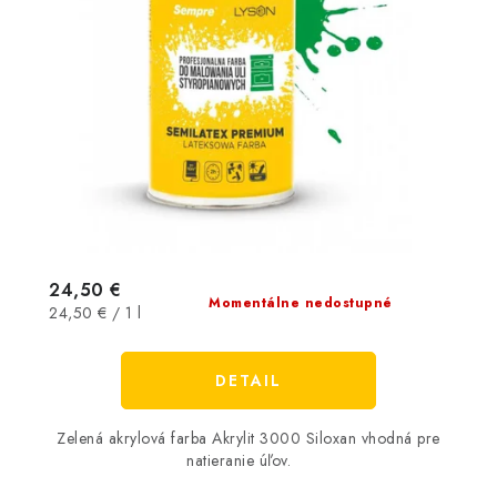
24,50 €
Momentálne nedostupné
Jednotková
24,50 € / 1 l
cena:
DETAIL
Zelená akrylová farba Akrylit 3000 Siloxan vhodná pre
natieranie úľov.