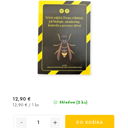
12,90 €
(5 ks)
Skladom
Jednotková
12,90 € / 1 ks
cena:
DO KOŠÍKA