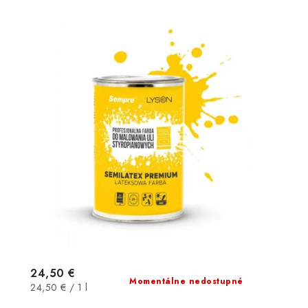
24,50 €
Momentálne nedostupné
Jednotková
24,50 € / 1 l
cena: