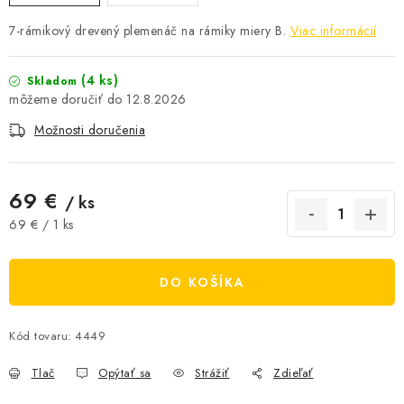
AKCIE A ZĽAVY
7-rámikový drevený plemenáč na rámiky miery B.
Viac informácií
NOVINKY
(4 ks)
Skladom
12.8.2026
ČOKOLÁDA
Možnosti doručenia
VÝŽIVOVÉ DOPLNKY
69 €
/ ks
Kamenná predajňa
Náš príbeh
Články
Napísali o nás
Jednotková cena:
69 € / 1 ks
Kontakty
Doprava a platba
Najčastejšie otázky FAQ
Fotogaléria
Obchodné podmienky
DO KOŠÍKA
Ochrana osobných údajov
Vrátenie tovaru, výmena a reklamácie
Veľkoobchod
Kód tovaru:
4449
Tlač
Opýtať sa
Strážiť
Zdieľať