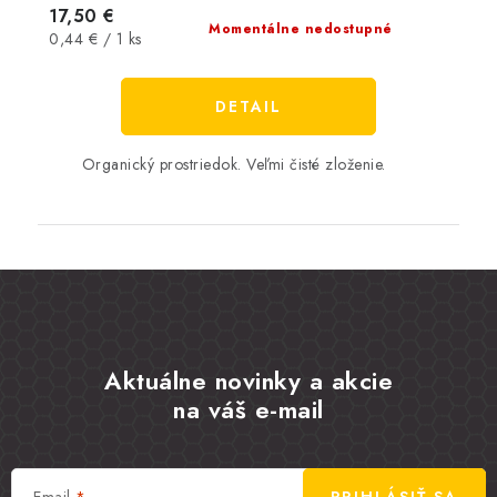
17,50 €
Momentálne nedostupné
Jednotková
0,44 € / 1 ks
cena:
DETAIL
Organický prostriedok. Veľmi čisté zloženie.
Aktuálne novinky a akcie
na váš e-mail
Email