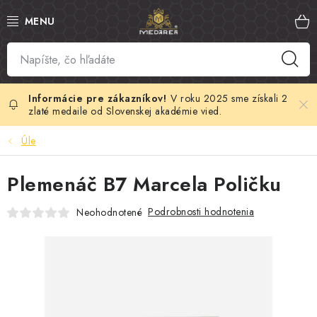
Prejsť
na
obsah
SLOVENSKÝ MED
MANUKA MED
V roku 2025 sme získali 2
zlaté medaile od Slovenskej akadémie vied.
VČELÍ PEĽ
Úle
PROPOLIS
Plemenáč B7 Marcela Poličku
MATERSKÁ KAŠIČKA
Podrobnosti hodnotenia
Neohodnotené
VČELÍ JED
MEDOVÁ KOZMETIKA