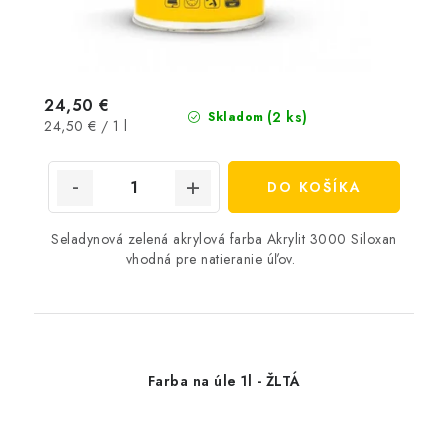
24,50 €
(2 ks)
Skladom
Jednotková
24,50 € / 1 l
cena:
DO KOŠÍKA
Seladynová zelená akrylová farba Akrylit 3000 Siloxan
vhodná pre natieranie úľov.
Farba na úle 1l - ŽLTÁ