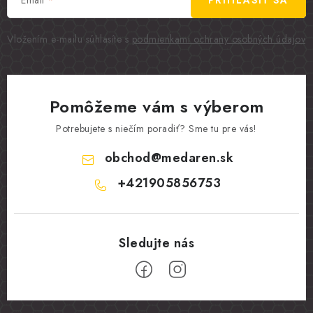
PRIHLÁSIŤ SA
Vložením e-mailu súhlasíte s
podmienkami ochrany osobných údajov
Pomôžeme vám s výberom
Potrebujete s niečím poradiť? Sme tu pre vás!
obchod
@
medaren.sk
+421905856753
Z