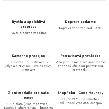
Rýchla a spoľahlivá
Doprava zadarmo
preprava
Doprava zadarmo nad 109€.
Tovar precízne zabalíme
Kamenné predajne
Potravinová prevádzka
1. Piesočná 35, Bratislava, 2.
Ako jedni z mála včelárov máme
Mlynské Nivy 5A, Tržnica Nivy,
zriadenú oficiálnu potravinovú
Bratislava
prevádzku.
Zlaté medaile pre naše
ShopRoku - Cena Heureky
medy
Za rok 2022 - 3. miesto v
konkurencií vyše 300 eshopov.
2024 zlato (kvet, medovica) -
Medové laboratórium + bronz za