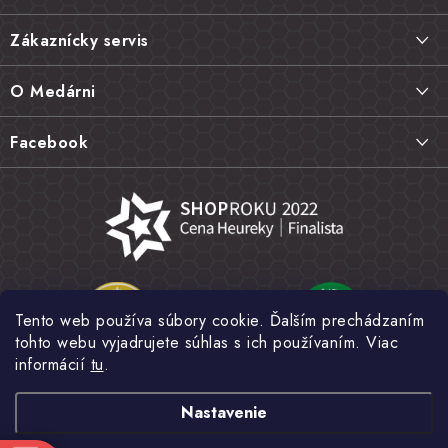
á
Zákaznícky servis
p
ä
Doprava a platba
O Medárni
t
Vrátenie tovaru, výmena a reklamácie
i
Kontakt
Facebook
e
Najčastejšie otázky FAQ
Náš príbeh
Hodnotenie obchodu
Kamenná predajňa
Obchodné podmienky
Články
Ochrana osobných údajov
Napísali o nás
Veľkoobchod
Tento web používa súbory cookie. Ďalším prechádzaním
Fotogaléria
tohto webu vyjadrujete súhlas s ich používaním. Viac
Novinky
informácií
tu
.
Nastavenie