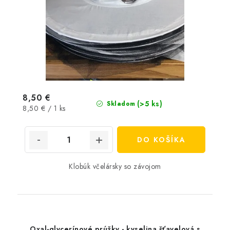
8,50 €
(>5 ks)
Skladom
Jednotková
8,50 € / 1 ks
cena:
DO KOŠÍKA
Klobúk včelársky so závojom
Oxal-glycerínové prúžky - kyselina šťavelová s