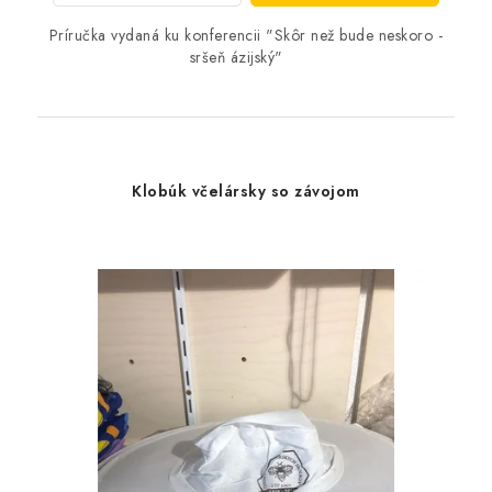
Príručka vydaná ku konferencii "Skôr než bude neskoro -
sršeň ázijský"
Klobúk včelársky so závojom