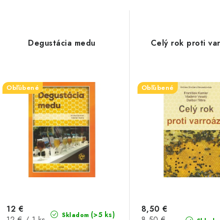
Degustácia medu
Celý rok proti va
Obľúbené
Obľúbené
12 €
8,50 €
(>5 ks)
Skladom
Jednotková
Jednotková
12 € / 1 ks
8,50 €