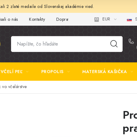
ali 2 zlaté medaile od Slovenskej akadémie vied.
EUR
S
sali o nás
Kontakty
Doprava a platba
Najčastejšie otázk
VČELÍ PEĽ
PROPOLIS
MATERSKÁ KAŠIČKA
 vo včelárstve
Pr
pr