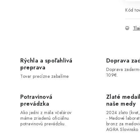
Kód tov
Tla
Rýchla a spoľahlivá
Doprava za
preprava
Doprava zadarm
109€.
Tovar precízne zabalíme
Potravinová
Zlaté medai
prevádzka
naše medy
Ako jedni z mála včelárov
2024 zlato (kvet
máme zriadenú oficiálnu
- Medové labora
potravinovú prevádzku.
bronz za medovi
AGRA Slovinsko