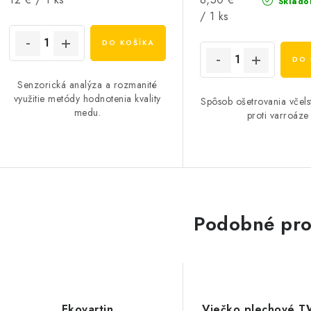
Sklado
cena:
cena:
/ 1 ks
DO KOŠÍKA
DO 
Senzorická analýza a rozmanité
využitie metódy hodnotenia kvality
Spôsob ošetrovania včels
medu.
proti varroáze
Podobné pro
Ekovartin
Viečko plechové T