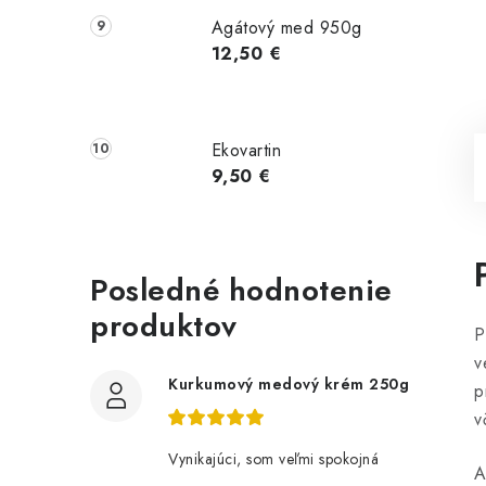
Agátový med 950g
12,50 €
Ekovartin
9,50 €
Posledné hodnotenie
produktov
P
v
Kurkumový medový krém 250g
p
v
Vynikajúci, som veľmi spokojná
A