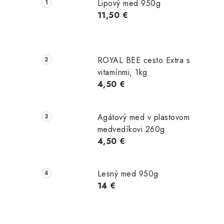
č
Lipový med 950g
n
11,50 €
ý
p
ROYAL BEE cesto Extra s
a
vitamínmi, 1kg
4,50 €
n
e
Agátový med v plastovom
l
medvedíkovi 260g
4,50 €
Lesný med 950g
14 €