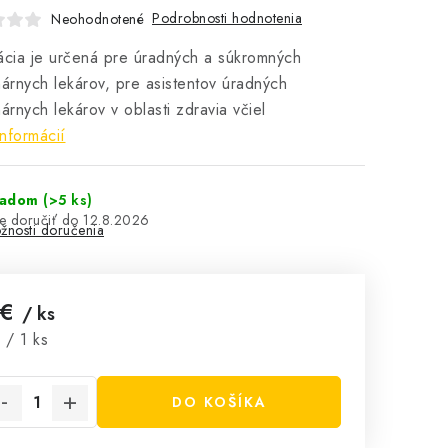
Podrobnosti hodnotenia
Neohodnotené
ácia je určená pre úradných a súkromných
nárnych lekárov, pre asistentov úradných
nárnych lekárov v oblasti zdravia včiel
informácií
ladom
(>5 ks)
12.8.2026
žnosti doručenia
 €
/ ks
notková cena:
 / 1 ks
DO KOŠÍKA