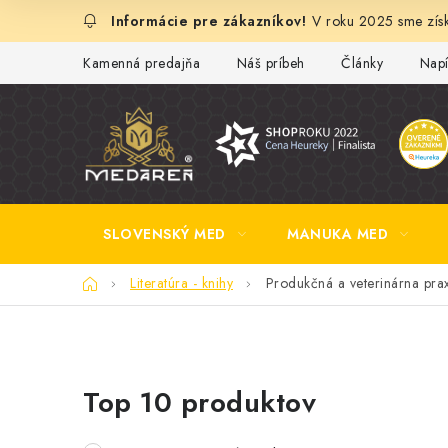
Prejsť
V roku 2025 sme získ
na
obsah
Kamenná predajňa
Náš príbeh
Články
Napí
SLOVENSKÝ MED
MANUKA MED
Domov
Literatúra - knihy
Produkčná a veterinárna prax
B
Top 10 produktov
o