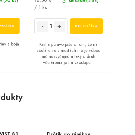
18,50 €
(>5 ks)
(2 ks)
m
Skladom
cena:
/ 1 ks
KOŠÍKA
DO KOŠÍKA
tiev a boja
Kniha pútavo píše o tom, že na
včelárenie v mestách nie je vôbec
nič nezvyčajné a takýto druh
včelárenia je na vzostupe.
dukty
WIST 82
Drôtik do rámikov