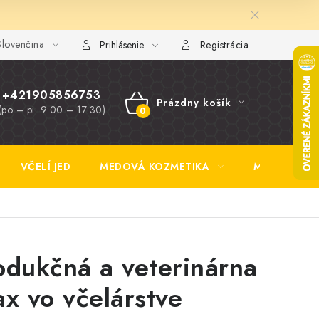
lovenčina
y FAQ
Fotogaléria
Obchodné podmienky
Ochrana osobn
Prihlásenie
Registrácia
+421905856753
Prázdny košík
(po – pi: 9:00 – 17:30)
NÁKUPNÝ
KOŠÍK
VČELÍ JED
MEDOVÁ KOZMETIKA
MEDOVINA
odukčná a veterinárna
ax vo včelárstve