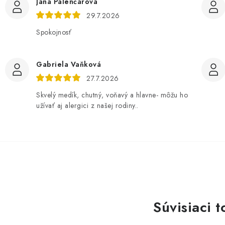
Jana Palenčárová
29.7.2026
Spokojnosť
Gabriela Vaňková
27.7.2026
Skvelý medík, chutný, voňavý a hlavne- môžu ho
užívať aj alergici z našej rodiny..
Súvisiaci t