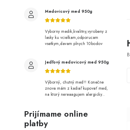
Medovicový med 950g
Vyborny medik,kvalitny,vyrobeny z
lasky ku vcielkam,odporucam
vsetkym,davam plnych 10bodov
B
Jedľový medovicový med 950g
Výborný, chutný med!! Konečne
znova mám z kadiaľ kupovať med,
na ktorý nereaagujem alergicky...
Prijímame online
platby