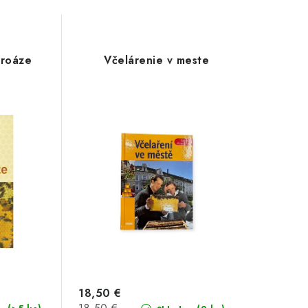
rroáze
Včelárenie v meste
18,50 €
Jednotková