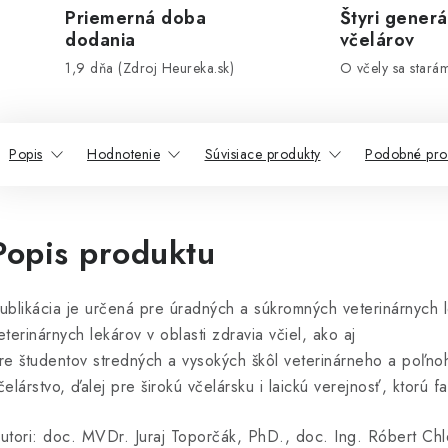
Priemerná doba
Štyri generá
dodania
včelárov
1,9 dňa (Zdroj Heureka.sk)
O včely sa stará
Popis
Hodnotenie
Súvisiace produkty
Podobné pro
Popis produktu
ublikácia je určená pre úradných a súkromných veterinárnych l
eterinárnych lekárov v oblasti zdravia včiel, ako aj
re študentov stredných a vysokých škôl veterinárneho a poľn
čelárstvo, ďalej pre širokú včelársku i laickú verejnosť, ktorú f
utori: doc. MVDr. Juraj Toporčák, PhD., doc. Ing. Róbert Ch