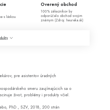
cie
Overený obchod
100% zákazníkov by
odporúčalo obchod svojim
me s láskou
známym (Zdroj: heureka.sk)
dukty
ekárov, pre asistentov úradných
ohospodárskeho smeru zaujímajúcich sa o
ascinuje život, problémy i produkty včiel.
lebo, PhD., SZV, 2018, 200 strán