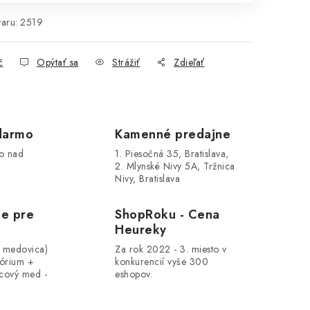
aru:
2519
č
Opýtať sa
Strážiť
Zdieľať
darmo
Kamenné predajne
o nad
1. Piesočná 35, Bratislava,
2. Mlynské Nivy 5A, Tržnica
Nivy, Bratislava
le pre
ShopRoku - Cena
Heureky
, medovica)
Za rok 2022 - 3. miesto v
tórium +
konkurencií vyše 300
cový med -
eshopov.