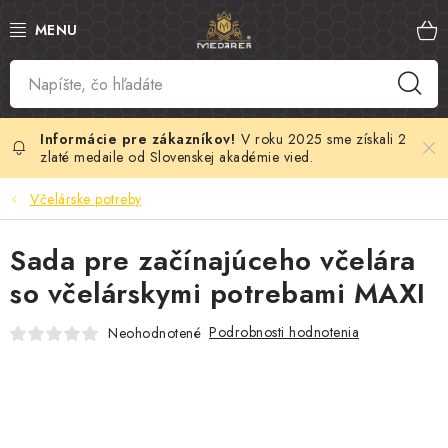
Prejsť
na
obsah
SLOVENSKÝ MED
MANUKA MED
V roku 2025 sme získali 2
zlaté medaile od Slovenskej akadémie vied.
VČELÍ PEĽ
Včelárske potreby
PROPOLIS
Sada pre začínajúceho včelára
so včelárskymi potrebami MAXI
MATERSKÁ KAŠIČKA
Podrobnosti hodnotenia
Neohodnotené
VČELÍ JED
MEDOVÁ KOZMETIKA