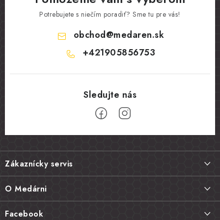
Potrebujete s niečím poradiť? Sme tu pre vás!
obchod
@
medaren.sk
+421905856753
Z
á
Zákaznícky servis
p
ä
Doprava a platba
O Medárni
t
Vrátenie tovaru, výmena a reklamácie
i
Kontakt
Facebook
Najčastejšie otázky FAQ