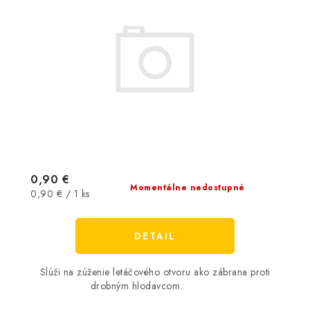
0,90 €
Momentálne nedostupné
Jednotková
0,90 € / 1 ks
cena:
DETAIL
Slúži na zúženie letáčového otvoru ako zábrana proti
drobným hlodavcom.