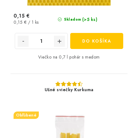
0,15 €
(>5 ks)
Skladom
Jednotková
0,15 € / 1 ks
cena:
DO KOŠÍKA
Viečko na 0,7 l pohár s medom
Ušné sviečky Kurkuma
Obľúbené