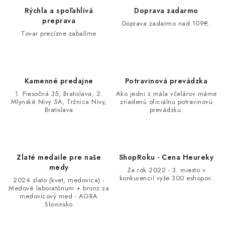
Rýchla a spoľahlivá
Doprava zadarmo
preprava
Doprava zadarmo nad 109€.
Tovar precízne zabalíme
Kamenné predajne
Potravinová prevádzka
1. Piesočná 35, Bratislava, 2.
Ako jedni z mála včelárov máme
Mlynské Nivy 5A, Tržnica Nivy,
zriadenú oficiálnu potravinovú
Bratislava
prevádzku.
Zlaté medaile pre naše
ShopRoku - Cena Heureky
medy
Za rok 2022 - 3. miesto v
konkurencií vyše 300 eshopov.
2024 zlato (kvet, medovica) -
Medové laboratórium + bronz za
medovicový med - AGRA
Slovinsko