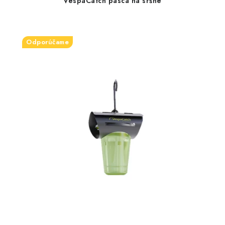
VespaCatch pasca na sršne
Odporúčame