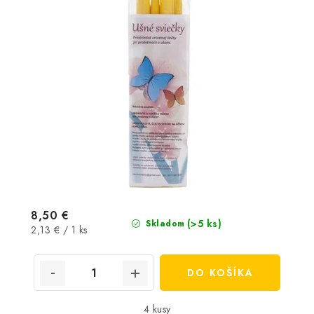
8,50 €
(>5 ks)
Skladom
Jednotková
2,13 € / 1 ks
cena:
DO KOŠÍKA
4 kusy