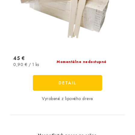
45 €
Momentálne nedostupné
Jednotková
0,90 € / 1 ks
cena:
DETAIL
Vyrobené z lipového dreva