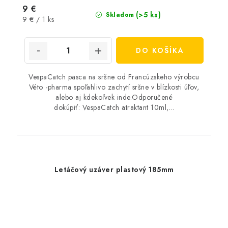
9 €
(>5 ks)
Skladom
Jednotková
9 € / 1 ks
cena:
DO KOŠÍKA
VespaCatch pasca na sršne od Francúzskeho výrobcu
Véto -pharma spoľahlivo zachytí sršne v blízkosti úľov,
alebo aj kdekoľvek inde.Odporučené
dokúpiť: VespaCatch atraktant 10ml,...
Letáčový uzáver plastový 185mm