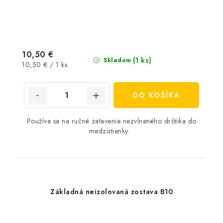
10,50 €
(1 ks)
Skladom
Jednotková
10,50 € / 1 ks
cena:
DO KOŠÍKA
Používa sa na ručné zatavenie nezvlneného drôtika do
medzistienky.
Základná neizolovaná zostava B10