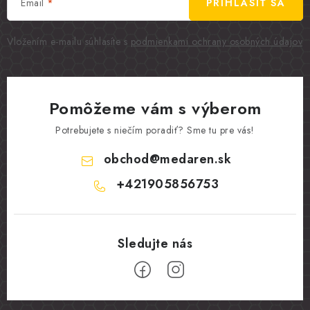
Email
PRIHLÁSIŤ SA
Vložením e-mailu súhlasíte s
podmienkami ochrany osobných údajov
Pomôžeme vám s výberom
Potrebujete s niečím poradiť? Sme tu pre vás!
obchod
@
medaren.sk
+421905856753
Z