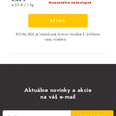
Momentálne nedostupné
Jednotková
4,50 € / 1 kg
cena:
DETAIL
ROYAL BEE je vitamínové krmivo vhodné k rýchlemu
rastu včelstva.
Aktuálne novinky a akcie
na váš e-mail