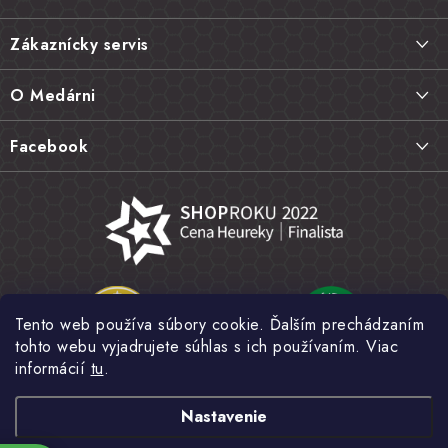
á
Zákaznícky servis
p
ä
Doprava a platba
O Medárni
t
Vrátenie tovaru, výmena a reklamácie
i
Kontakt
Facebook
e
Najčastejšie otázky FAQ
Náš príbeh
Hodnotenie obchodu
Kamenná predajňa
Obchodné podmienky
Články
Ochrana osobných údajov
Napísali o nás
Veľkoobchod
Tento web používa súbory cookie. Ďalším prechádzaním
Fotogaléria
tohto webu vyjadrujete súhlas s ich používaním. Viac
Novinky
informácií
tu
.
Nastavenie