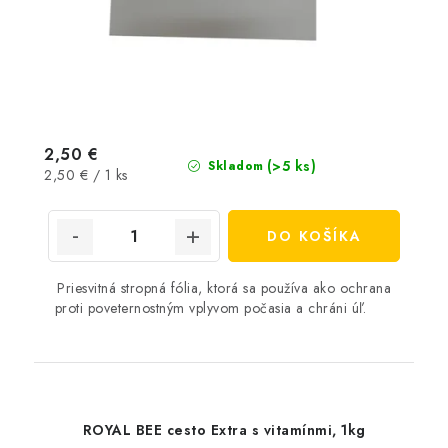
2,50 €
(>5 ks)
Skladom
Jednotková
2,50 € / 1 ks
cena:
DO KOŠÍKA
Priesvitná stropná fólia, ktorá sa používa ako ochrana
proti poveternostným vplyvom počasia a chráni úľ.
ROYAL BEE cesto Extra s vitamínmi, 1kg