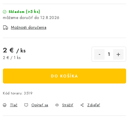
AKCIE A ZĽAVY
(>5 ks)
Skladom
12.8.2026
NOVINKY
Možnosti doručenia
ČOKOLÁDA
2 €
/ ks
VÝŽIVOVÉ DOPLNKY
Jednotková cena:
2 € / 1 ks
Kamenná predajňa
Náš príbeh
Články
Napísali o nás
DO KOŠÍKA
Kontakty
Doprava a platba
Najčastejšie otázky FAQ
Fotogaléria
Obchodné podmienky
Kód tovaru:
3519
Ochrana osobných údajov
Vrátenie tovaru, výmena a reklamácie
Veľkoobchod
Tlač
Opýtať sa
Strážiť
Zdieľať