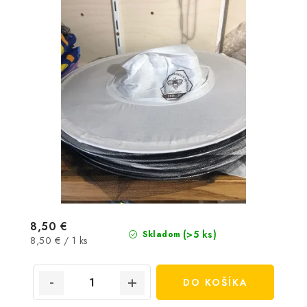
8,50 €
(>5 ks)
Skladom
Jednotková
8,50 € / 1 ks
cena:
DO KOŠÍKA