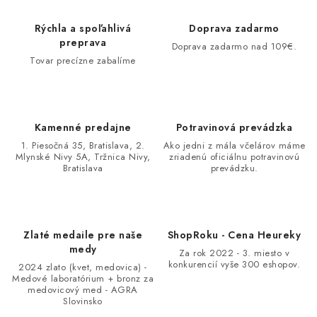
Rýchla a spoľahlivá
Doprava zadarmo
preprava
Doprava zadarmo nad 109€.
Tovar precízne zabalíme
Kamenné predajne
Potravinová prevádzka
1. Piesočná 35, Bratislava, 2.
Ako jedni z mála včelárov máme
Mlynské Nivy 5A, Tržnica Nivy,
zriadenú oficiálnu potravinovú
Bratislava
prevádzku.
Zlaté medaile pre naše
ShopRoku - Cena Heureky
medy
Za rok 2022 - 3. miesto v
konkurencií vyše 300 eshopov.
2024 zlato (kvet, medovica) -
Medové laboratórium + bronz za
medovicový med - AGRA
Slovinsko