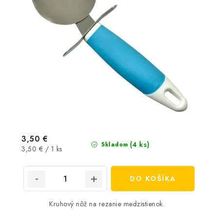
3,50 €
(4 ks)
Skladom
Jednotková
3,50 € / 1 ks
cena:
DO KOŠÍKA
Kruhový nôž na rezanie medzistienok.