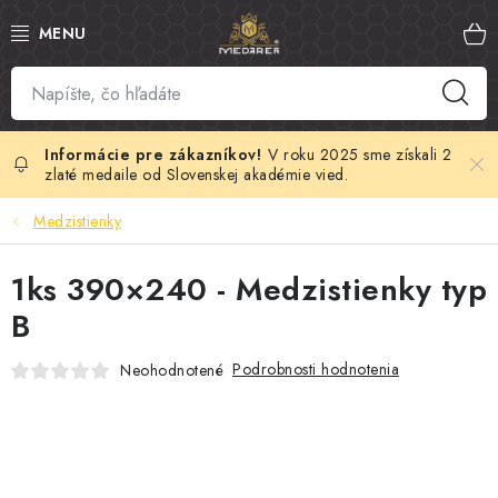
Prejsť
na
obsah
SLOVENSKÝ MED
MANUKA MED
V roku 2025 sme získali 2
zlaté medaile od Slovenskej akadémie vied.
VČELÍ PEĽ
Medzistienky
PROPOLIS
1ks 390×240 - Medzistienky typ
B
MATERSKÁ KAŠIČKA
Podrobnosti hodnotenia
Neohodnotené
VČELÍ JED
MEDOVÁ KOZMETIKA