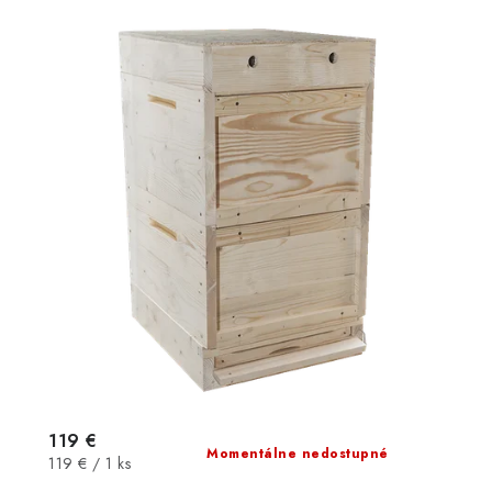
119 €
Momentálne nedostupné
Jednotková
119 € / 1 ks
cena: