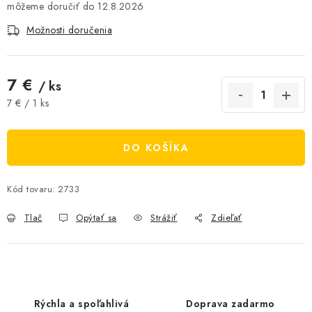
12.8.2026
AKCIE A ZĽAVY
Možnosti doručenia
NOVINKY
7 €
/ ks
ČOKOLÁDA
Jednotková cena:
7 € / 1 ks
VÝŽIVOVÉ DOPLNKY
DO KOŠÍKA
Kamenná predajňa
Náš príbeh
Články
Napísali o nás
Kontakty
Doprava a platba
Najčastejšie otázky FAQ
Kód tovaru:
2733
Fotogaléria
Obchodné podmienky
Tlač
Opýtať sa
Strážiť
Zdieľať
Ochrana osobných údajov
Vrátenie tovaru, výmena a reklamácie
Veľkoobchod
Rýchla a spoľahlivá
Doprava zadarmo