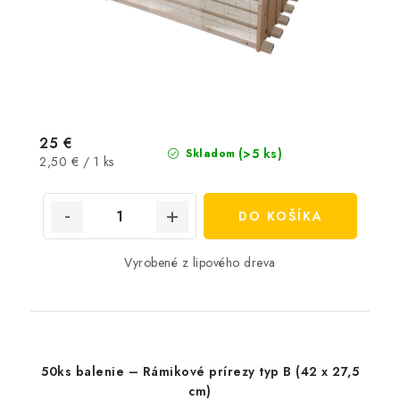
25 €
(>5 ks)
Skladom
Jednotková
2,50 € / 1 ks
cena:
DO KOŠÍKA
Vyrobené z lipového dreva
50ks balenie – Rámikové prírezy typ B (42 x 27,5
cm)