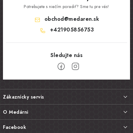
Potrebujete s niečím poradiť? Sme tu pre vás!
obchod
@
medaren.sk
+421905856753
Z
á
Zákaznícky servis
p
ä
Doprava a platba
O Medárni
t
Vrátenie tovaru, výmena a reklamácie
i
Kontakt
Facebook
Najčastejšie otázky FAQ