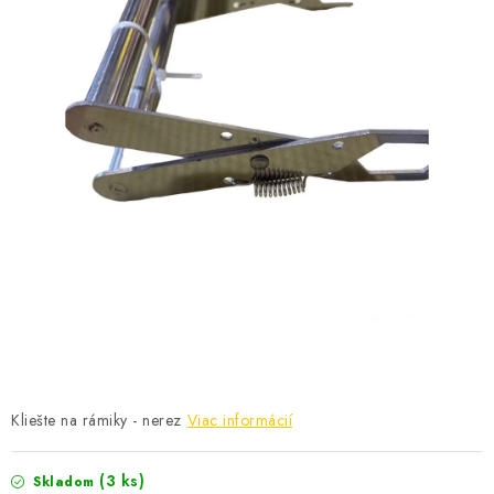
MEDOVINA
MEDOVÉ DARČEKOVÉ SETY
VÝROBKY Z VOSKU
DOPLNKY KU VČELÍM PRODUKTOM
MEDOVÉ CUKROVINKY
SLUŽBY VČELÁRA
DARČEKOVÝ POUKAZ
VČELÁRSKE POTREBY
Kliešte na rámiky - nerez
Viac informácií
LITERATÚRA - KNIHY
(3 ks)
Skladom