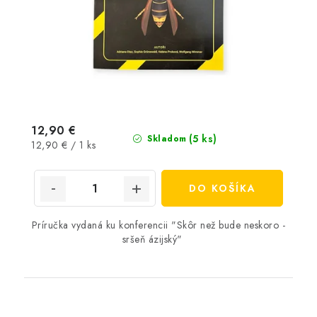
12,90 €
(5 ks)
Skladom
Jednotková
12,90 € / 1 ks
cena:
DO KOŠÍKA
Príručka vydaná ku konferencii "Skôr než bude neskoro -
sršeň ázijský"