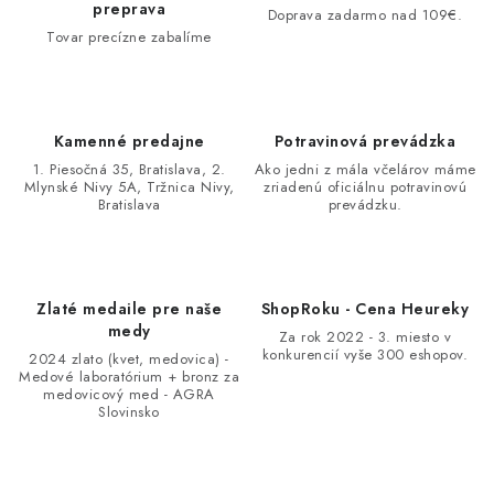
preprava
Doprava zadarmo nad 109€.
Tovar precízne zabalíme
Kamenné predajne
Potravinová prevádzka
1. Piesočná 35, Bratislava, 2.
Ako jedni z mála včelárov máme
Mlynské Nivy 5A, Tržnica Nivy,
zriadenú oficiálnu potravinovú
Bratislava
prevádzku.
Zlaté medaile pre naše
ShopRoku - Cena Heureky
medy
Za rok 2022 - 3. miesto v
konkurencií vyše 300 eshopov.
2024 zlato (kvet, medovica) -
Medové laboratórium + bronz za
medovicový med - AGRA
Slovinsko