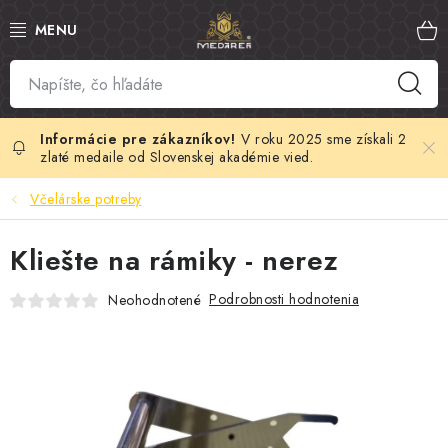
Prejsť
na
obsah
SLOVENSKÝ MED
MANUKA MED
V roku 2025 sme získali 2
zlaté medaile od Slovenskej akadémie vied.
VČELÍ PEĽ
Včelárske potreby
PROPOLIS
Kliešte na rámiky - nerez
MATERSKÁ KAŠIČKA
Podrobnosti hodnotenia
Neohodnotené
VČELÍ JED
MEDOVÁ KOZMETIKA