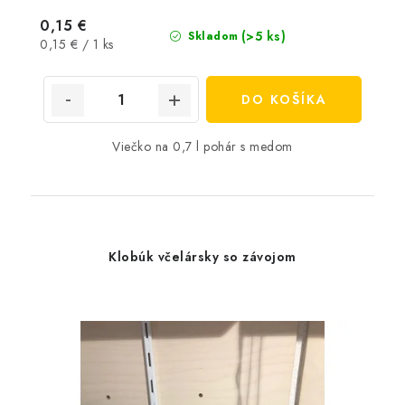
0,15 €
(>5 ks)
Skladom
Jednotková
0,15 € / 1 ks
cena:
DO KOŠÍKA
Viečko na 0,7 l pohár s medom
Klobúk včelársky so závojom