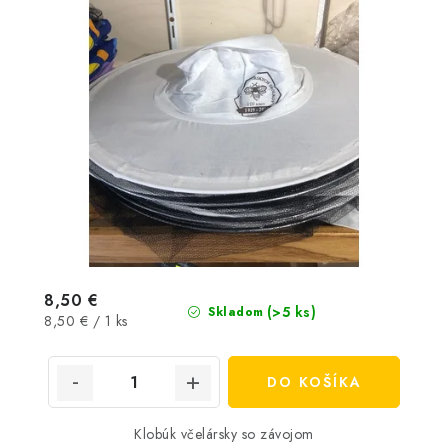
8,50 €
(>5 ks)
Skladom
Jednotková
8,50 € / 1 ks
cena:
DO KOŠÍKA
Klobúk včelársky so závojom