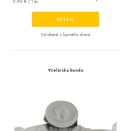
Jednotková
0,90 € / 1 ks
cena:
DETAIL
Vyrobené z lipového dreva
Včelárska bunda