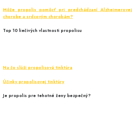
Môže propolis pomôcť pri predchádzaní Alzheimerovej
chorobe a srdcovým chorobám?
Top 10 liečivých vlastnosti propolisu
Na čo slúži propolisová tinktúra
Účinky propolisovej tinktúry
Je propolis pre tehotné ženy bezpečný?