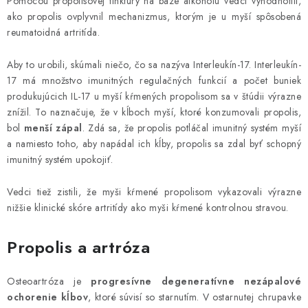
Pomocou propolisovej tinktúry na báze alkoholu vedci vyhodnotili,
AKCIE A ZĽAVY
ako propolis ovplyvnil mechanizmus, ktorým je u myší spôsobená
reumatoidná artritída.
NOVINKY
Aby to urobili, skúmali niečo, čo sa nazýva Interleukín-17. Interleukín-
17 má množstvo imunitných regulačných funkcií a počet buniek
ČOKOLÁDA
produkujúcich IL-17 u myší kŕmených propolisom sa v štúdii výrazne
znížil. To naznačuje, že v kĺboch ​​myší, ktoré konzumovali propolis,
VÝŽIVOVÉ DOPLNKY
bol
menší zápal
. Zdá sa, že propolis potláčal imunitný systém myší
a namiesto toho, aby napádal ich kĺby, propolis sa zdal byť schopný
imunitný systém upokojiť.
Kamenná predajňa
Náš príbeh
Články
Napísali o nás
Kontakty
Doprava a platba
Najčastejšie otázky FAQ
Vedci tiež zistili, že myši kŕmené propolisom vykazovali výrazne
Fotogaléria
Obchodné podmienky
nižšie klinické skóre artritídy ako myši kŕmené kontrolnou stravou.
Ochrana osobných údajov
Propolis a artróza
Vrátenie tovaru, výmena a reklamácie
Veľkoobchod
Osteoartróza je
progresívne degeneratívne nezápalové
ochorenie kĺbov
, ktoré súvisí so starnutím. V ostarnutej chrupavke