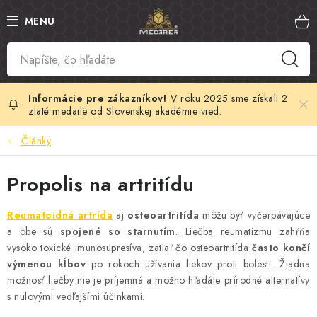
Prejsť
na
obsah
SLOVENSKÝ MED
MANUKA MED
V roku 2025 sme získali 2
zlaté medaile od Slovenskej akadémie vied.
VČELÍ PEĽ
Články
PROPOLIS
Propolis na artritídu
MATERSKÁ KAŠIČKA
Reumatoidná artrída
aj
osteoartritída
môžu byť vyčerpávajúce
a obe sú
spojené so starnutím
. Liečba reumatizmu zahŕňa
VČELÍ JED
vysoko toxické imunosupresíva, zatiaľ čo osteoartritída
často končí
výmenou kĺbov
po rokoch užívania liekov proti bolesti. Žiadna
možnosť liečby nie je príjemná a možno hľadáte prírodné alternatívy
MEDOVÁ KOZMETIKA
s nulovými vedľajšími účinkami.