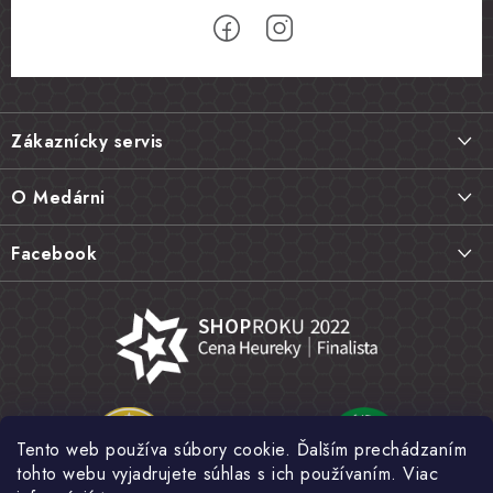
Z
á
Zákaznícky servis
p
ä
Doprava a platba
O Medárni
t
Vrátenie tovaru, výmena a reklamácie
i
Kontakt
Facebook
e
Najčastejšie otázky FAQ
Náš príbeh
Hodnotenie obchodu
Kamenná predajňa
Obchodné podmienky
Články
Ochrana osobných údajov
Napísali o nás
Veľkoobchod
Tento web používa súbory cookie. Ďalším prechádzaním
Fotogaléria
tohto webu vyjadrujete súhlas s ich používaním. Viac
Novinky