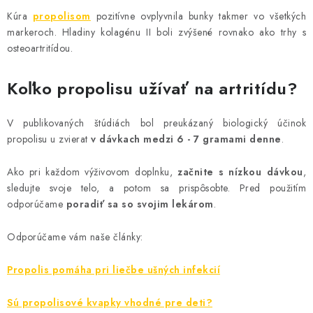
Kúra
propolisom
pozitívne ovplyvnila bunky takmer vo všetkých
markeroch. Hladiny kolagénu II boli zvýšené rovnako ako trhy s
osteoartritídou.
Koľko propolisu užívať na artritídu?
V publikovaných štúdiách bol preukázaný biologický účinok
propolisu u zvierat
v dávkach medzi 6 - 7 gramami denne
.
Ako pri každom výživovom doplnku,
začnite s nízkou dávkou
,
sledujte svoje telo, a potom sa prispôsobte. Pred použitím
odporúčame
poradiť sa so svojim lekárom
.
Odporúčame vám naše články:
Propolis pomáha pri liečbe ušných infekcií
Sú propolisové kvapky vhodné pre deti?