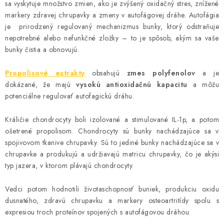
sa vyskytuje množstvo zmien, ako je zvýšený oxidačný stres, znížené
markery zdravej chrupavky a zmeny v autofágovej dráhe. Autofágia
je prirodzený regulovaný mechanizmus bunky, ktorý odstraňuje
nepotrebné alebo nefunkčné zložky – to je spôsob, akým sa vaše
bunky čistia a obnovujú.
Propolisové extrakty
obsahujú
zmes polyfenolov
a je
dokázané, že majú
vysokú antioxidačnú kapacitu
a môžu
potenciálne regulovať autofagickú dráhu.
Králičie chondrocyty boli izolované a stimulované IL-1p, a potom
ošetrené propolisom. Chondrocyty sú bunky nachádzajúce sa v
spojivovom tkanive chrupavky. Sú to jediné bunky nachádzajúce sa v
chrupavke a produkujú a udržiavajú matricu chrupavky, čo je akýsi
typ jazera, v ktorom plávajú chondrocyty.
Vedci potom hodnotili životaschopnosť buniek, produkciu oxidu
dusnatého, zdravú chrupavku a markery osteoartritídy spolu s
expresiou troch proteínov spojených s autofágovou dráhou.