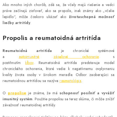
MEDOVINA
Ako mnoho iných chorôb, zdá sa, že včely majú riešenie a vedci
práve začínajú zisťovať, ako sa propolis, inak známy ako „včelie
MEDOVÉ DARČEKOVÉ SETY
lepidlo“, môže čoskoro ukázať ako
životaschopná možnosť
liečby artritídy
.
VÝROBKY Z VOSKU
Propolis a reumatoidná artritída
DOPLNKY KU VČELÍM PRODUKTOM
Reumatoidná artritída
je chronické systémové
MEDOVÉ CUKROVINKY
a
autoimunitné
zápalové ochorenie
s
postihnutím
kĺbov
. Reumatoidná artritída predstavuje model
SLUŽBY VČELÁRA
chronického ochorenia, ktoré vedie k negatívnemu ovplyvneniu
kvality života osoby v širokom meradle. Odbor zaoberajúci sa
reumatoidnou artritídou sa nazýva
reumatológia
.
DARČEKOVÝ POUKAZ
O
propolise
je známe, že má
schopnosť posilniť a vyvážiť
VČELÁRSKE POTREBY
imunitný systém
. Použitie propolisu sa teraz skúma, či môže znížiť
závažnosť reumatoidnej artritídy.
LITERATÚRA - KNIHY