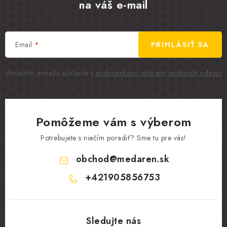
na váš e-mail
Email
PRIHLÁSIŤ SA
Vložením e-mailu súhlasíte s
podmienkami ochrany osobných údajov
Pomôžeme vám s výberom
Potrebujete s niečím poradiť? Sme tu pre vás!
obchod
@
medaren.sk
+421905856753